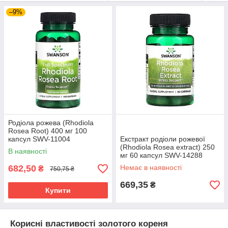
–9%
Родіола рожева (Rhodiola
Rosea Root) 400 мг 100
капсул SWV-11004
Екстракт родіоли рожевої
(Rhodiola Rosea extract) 250
В наявності
мг 60 капсул SWV-14288
682,50
Немає в наявності
₴
750,75 ₴
669,35
₴
Купити
Корисні властивості золотого кореня