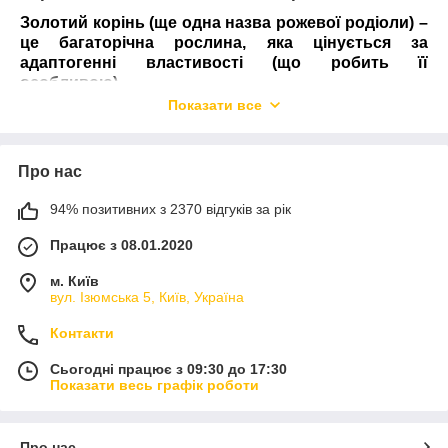
Золотий корінь (ще одна назва рожевої родіоли) –
це багаторічна рослина, яка цінується за
адаптогенні властивості (що робить її
особливою).
Показати все
Купити родіолу рожеву – означає відчути на собі
всі її корисні властивості:
боротьба зі стресом – рослина допомагає
Про нас
організму набагато легше переносити
фізичне або емоційне навантаження через
94% позитивних з 2370 відгуків за рік
підтримку нервової системи (людина більш
стабільно реагує на стрес);
Працює з 08.01.2020
зниження втоми і насичення енергією –
м. Київ
золотий корінь купити наші клієнти
вул. Ізюмська 5, Київ, Україна
вважають за краще через можливість
швидкого зниження втоми, а також підтримки
Контакти
працездатності на високому рівні;
Сьогодні працює з 09:30 до 17:30
концентрація і когнітивні функції – як
Показати весь графік роботи
відзначають наші клієнти, рослина покращує
концентрацію, уважність, а також реакцію, що
особливо важливо в стресових ситуаціях;
Про нас