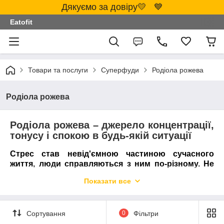
Дякуємо за довіру💛 💙
Eatofit
Товари та послуги
Суперфуди
Родіола рожева
Родіола рожева
Родіола рожева – джерело концентрації,
тонусу і спокою в будь-якій ситуації
Стрес став невід'ємною частиною сучасного
життя, люди справляються з ним по-різному. Не
завжди є можливість приймати лікарські
Показати все
препарати, тоді на допомогу приходять
натуральні інгредієнти, наприклад, родіола
рожева, яка вже давно набула популярності серед
Сортування
0
Фільтри
наших клієнтів.