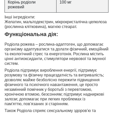
Корінь родіоли
100 мг
рожевий
Інші інгредієнти:
Желатин, мальтодекстрин, мікрокристалічна целюлоза
(рослинна клітковина), магнію стеарат.
Функціональна дія:
Родіола рожева – рослина-адаптоген,
що допомагає
організму адаптуватися
та долати фізичний, емоційний
та екологічний стрес та енерготонік. Рослина
містить
цінні антиоксиданти,
стимулятори нервової та імунної
систем.
Родіола
підтримує вироблення енергії,
підтримує
розумову та фізичну працездатність та витривалість;
дозволяє майже безболісно пережити підвищення
фізичного та психічного навантаження, це просто
незамінний помічник у боротьбі з перевтомою,
хронічною втомою, безсонням;
підтримує надниркові
залози; допомагає при легких проблемах із
пам'яттю,
пов'язаних зі старінням.
Також Родіола
сприяє сексуальному здоров'ю та