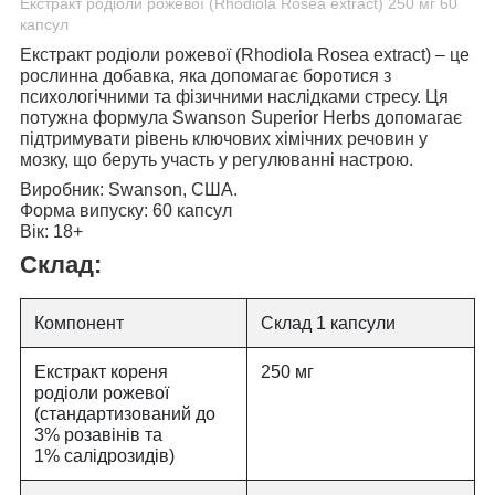
Екстракт родіоли рожевої (Rhodiola Rosea extract) 250 мг 60
капсул
Екстракт родіоли рожевої (Rhodiola Rosea extract)
– це
рослинна добавка, яка допомагає боротися з
психологічними та фізичними наслідками стресу. Ця
потужна формула Swanson Superior Herbs допомагає
підтримувати рівень ключових хімічних речовин у
мозку, що беруть участь у регулюванні настрою.
Виробник:
Swanson, США.
Форма випуску:
60 капсул
Вік:
18+
Склад:
Компонент
Склад 1 капсули
Екстракт кореня
250 мг
родіоли рожевої
(стандартизований до
3% розавінів та
1% салідрозидів)