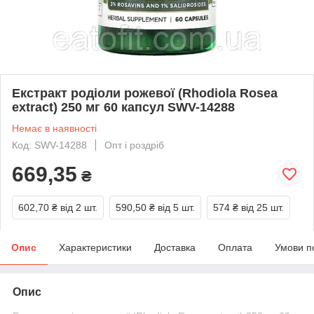
Екстракт родіоли рожевої (Rhodiola Rosea
extract) 250 мг 60 капсул SWV-14288
Немає в наявності
Код: SWV-14288
Опт і роздріб
669,35
₴
602,70 ₴
від 2 шт.
590,50 ₴
від 5 шт.
574 ₴
від 25 шт.
Опис
Характеристики
Доставка
Оплата
Умови п
Опис