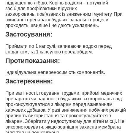
підвищенню лібідо.
Корінь родіоли – потужний
засіб
для профілактики вірусних
захворювань,
пов'язаних із зниженням імунітету. При
вживанні препарату будь-які запальні процеси
проходять швидше і не дають ускладнень.
Застосування:
Приймати
по 1 капсулі, запиваючи водою перед
сніданком, та 1 капсулою перед обідом.
Протипоказання:
Індивідуальна непереносимість компонентів.
Застереження:
При вагітності, годуванні грудьми, прийомі медичних
препаратів чи наявності будь-яких захворювань слід
проконсультуватися з лікарем перед вживанням
харчових добавок. У разі виникнення побічних реакцій
припиніть використання та проконсультуйтеся з
лікарем. Зберігати у недоступному для дітей місці. Не
використовувати, якщо зовнішня захисна мембрана
відсутня чи пошкоджена.