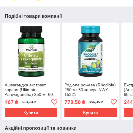
Подібні товари компанії
Ашвагандха екстракт
Родіола рожева (Rhodiola)
Екст
кореня (Ultimate
250 мг 60 капсул NWY-
(Art
Ashwagandha) 250 мг 60
15321
60 к
капсул SWV-21003
467
778,50
244
₴
₴
513,70 ₴
856,35 ₴
Купити
Купити
Акційні пропозиції та новинки