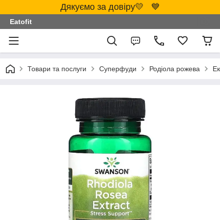
Дякуємо за довіру💛 💙
Eatofit
Товари та послуги
Суперфуди
Родіола рожева
Ек