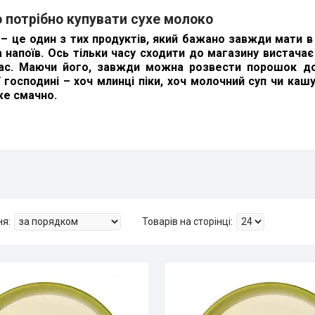
 потрібно купувати сухе молоко
– це один з тих продуктів, який бажано завжди мати в
а напоїв. Ось тільки часу сходити до магазину вистач
ас. Маючи його, завжди можна розвести порошок до п
ї господині – хоч млинці піки, хоч молочний суп чи каш
е смачно.