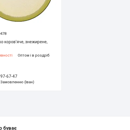
9478
ко коров'яче, знежирене,
явності
Оптом і в роздріб
997-67-47
 Замовленню (Іван)
о буває