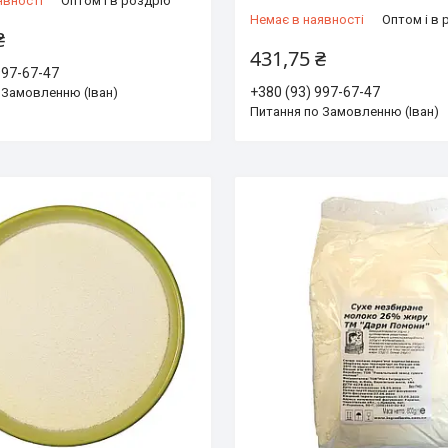
явності
Оптом і в роздріб
Немає в наявності
Оптом і в 
₴
431,75 ₴
997-67-47
+380 (93) 997-67-47
 Замовленню (Іван)
Питання по Замовленню (Іван)