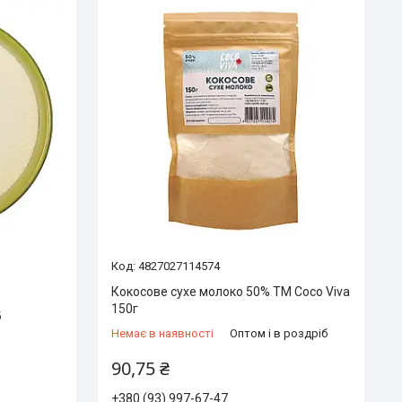
4827027114574
Кокосове сухе молоко 50% ТМ Coco Viva
150г
б
Немає в наявності
Оптом і в роздріб
90,75 ₴
+380 (93) 997-67-47