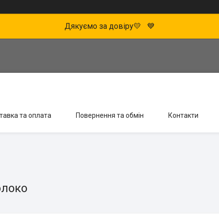
Дякуємо за довіру💛 💙
тавка та оплата
Повернення та обмін
Контакти
олоко