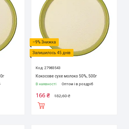
–9%
Залишилось 45 днів
27983543
00г
Кокосове сухе молоко 50%, 500г
б
В наявності
Оптом і в роздріб
166 ₴
182,60 ₴