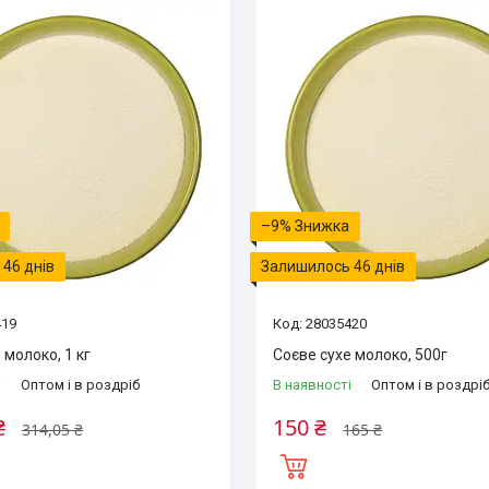
–9%
46 днів
Залишилось 46 днів
419
28035420
 молоко, 1 кг
Соєве сухе молоко, 500г
і
Оптом і в роздріб
В наявності
Оптом і в роздрі
₴
150 ₴
314,05 ₴
165 ₴