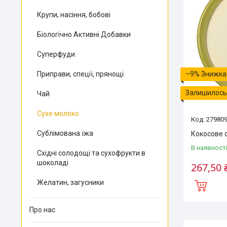
Крупи, насіння, бобові
Біологічно Активні Добавки
Суперфуди
Приправи, спеції, прянощі
–9%
Залишилось 
Чай
Сухе молоко
27980
Сублімована їжа
Кокосове с
В наявност
Східні солодощі та сухофрукти в
шоколаді
267,50 
Желатин, загусники
Про нас