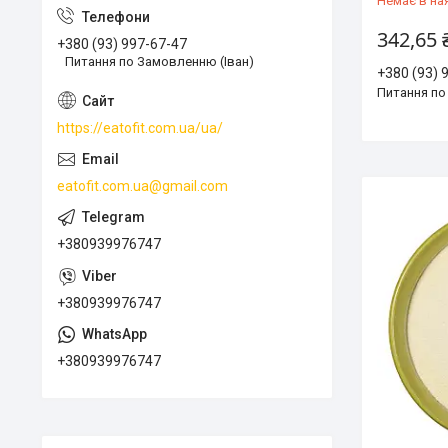
Немає в на
342,65 
+380 (93) 997-67-47
Питання по Замовленню (Іван)
+380 (93) 
Питання по
https://eatofit.com.ua/ua/
eatofit.com.ua@gmail.com
+380939976747
+380939976747
+380939976747