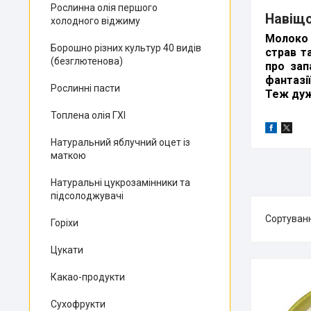
Рослинна олія першого
Навіщо
холодного віджиму
Молоко 
Борошно різних культур 40 видів
страв т
(безглютенова)
про зап
фантазі
Рослинні пасти
Теж дуж
Топлена олія ГХІ
Натуральний яблучний оцет із
маткою
Натуральні цукрозамінники та
підсолоджувачі
Горіхи
Цукати
Какао-продукти
Сухофрукти