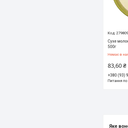
27980
Сухе моло
500г
Немає в на
83,60 ₴
+380 (93) 
Питання по
Яке вон