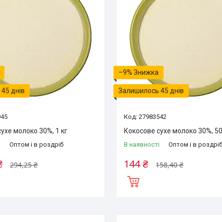
–9%
45 днів
Залишилось 45 днів
945
27983542
ухе молоко 30%, 1 кг
Кокосове сухе молоко 30%, 5
і
Оптом і в роздріб
В наявності
Оптом і в роздрі
₴
144 ₴
294,25 ₴
158,40 ₴