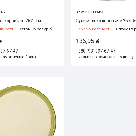
946
279809465
о коров'яче 26%, 1кг
Сухе молоко коров'яче 26%, 5
явності
Оптом і в роздріб
Немає в наявності
Оптом і в 
₴
136,95 ₴
997-67-47
+380 (93) 997-67-47
 Замовленню (Іван)
Питання по Замовленню (Іван)