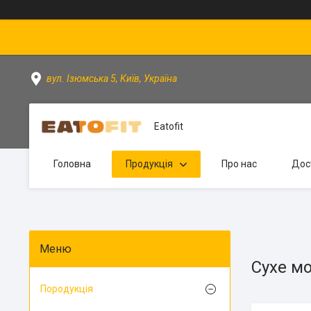
вул. Ізюмська 5, Київ, Україна
Eatofit
Головна
Продукція
Про нас
Дос
Сухе м
Породукція