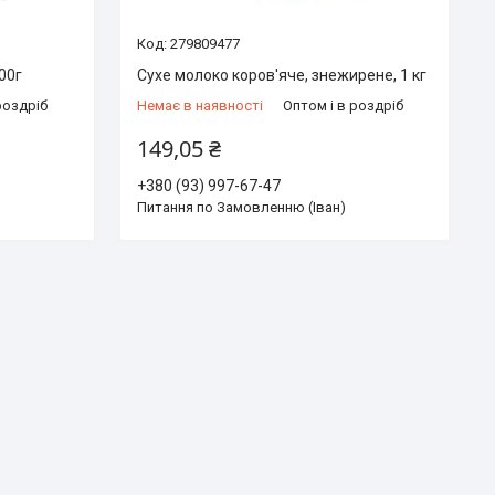
279809477
00г
Сухе молоко коров'яче, знежирене, 1 кг
роздріб
Немає в наявності
Оптом і в роздріб
149,05 ₴
+380 (93) 997-67-47
Питання по Замовленню (Іван)