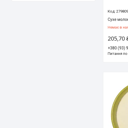
27980
Сухе молок
Немає в на
205,70 
+380 (93) 
Питання по