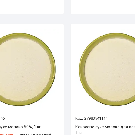
546
27983541114
ухе молоко 50%, 1 кг
Кокосове сухе молоко для вег
1 кг