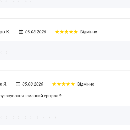
ро К.
06.08.2026
Відмінно
а Я.
05.08.2026
Відмінно
луговування і смачний ерітрол⚘️