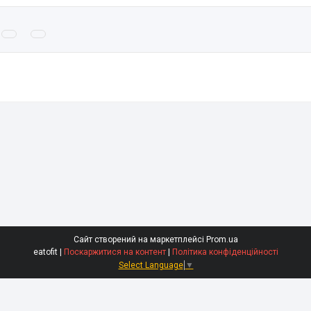
Сайт створений на маркетплейсі
Prom.ua
eatofit |
Поскаржитися на контент
|
Політика конфіденційності
Select Language
▼