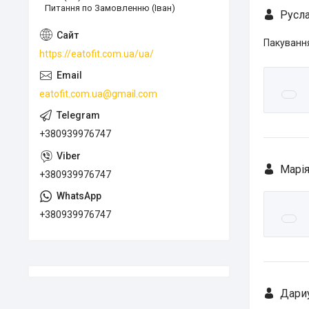
Питання по Замовленню (Іван)
Русла
Пакування
https://eatofit.com.ua/ua/
eatofit.com.ua@gmail.com
+380939976747
Марія
+380939976747
+380939976747
Дари