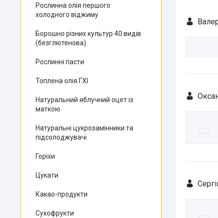
Рослинна олія першого
холодного віджиму
Валер
Борошно різних культур 40 видів
(безглютенова)
Рослинні пасти
Топлена олія ГХІ
Оксан
Натуральний яблучний оцет із
маткою
Натуральні цукрозамінники та
підсолоджувачі
Горіхи
Цукати
Сергі
Какао-продукти
Сухофрукти