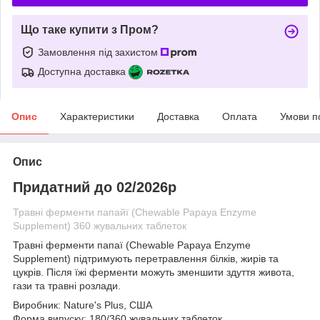
Що таке купити з Пром?
Замовлення під захистом
Доступна доставка
Опис
Характеристики
Доставка
Оплата
Умови п
Опис
Придатний до 02/2026р
Травні ферменти папайї (Chewable Papaya Enzyme
Supplement) 360 жувальних таблеток
Травні ферменти папаї (Chewable Papaya Enzyme
Supplement)
підтримують перетравлення білків, жирів та
цукрів. Після їжі ферменти можуть зменшити здуття живота,
гази та травні розлади.
Виробник:
Nature's Plus, США
Форма випуску:
180/360 жувальних таблеток