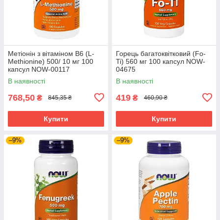
Метіонін з вітаміном В6 (L-
Горець багатоквітковий (Fo-
Methionine) 500/ 10 мг 100
Ti) 560 мг 100 капсул NOW-
капсул NOW-00117
04675
В наявності
В наявності
768,50
419
₴
₴
845,35 ₴
460,90 ₴
Купити
Купити
–9%
–9%