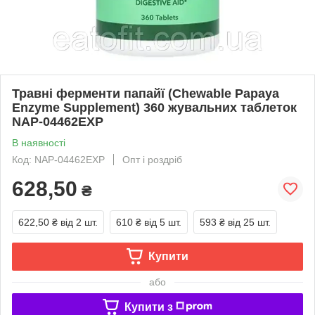
Травні ферменти папайї (Chewable Papaya
Enzyme Supplement) 360 жувальних таблеток
NAP-04462EXP
В наявності
Код: NAP-04462EXP
Опт і роздріб
628,50
₴
622,50 ₴
від 2 шт.
610 ₴
від 5 шт.
593 ₴
від 25 шт.
Купити
або
Купити з