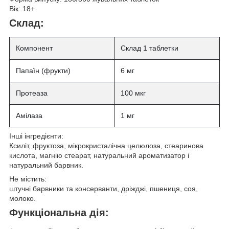
Вік:
18+
Склад:
Компонент
Склад 1 таблетки
Папаїн (фрукти)
6 мг
Протеаза
100 мкг
Амілаза
1 мг
Інші інгредієнти:
Ксиліт, фруктоза, мікрокристалічна целюлоза, стеаринова
кислота, магнію стеарат, натуральний ароматизатор і
натуральний барвник.
Не містить:
штучні барвники та консерванти, дріжджі, пшениця, соя,
молоко.
Функціональна дія: