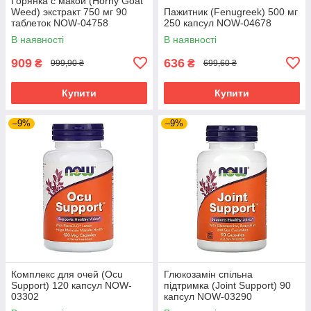
Горянка с макой (Horny Goat
Weed) экстракт 750 мг 90
Пажитник (Fenugreek) 500 мг
таблеток NOW-04758
250 капсул NOW-04678
В наявності
В наявності
909
636
₴
₴
999,90 ₴
699,60 ₴
Купити
Купити
–9%
–9%
Комплекс для очей (Ocu
Глюкозамін спільна
Support) 120 капсул NOW-
підтримка (Joint Support) 90
03302
капсул NOW-03290