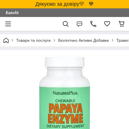
Дякуємо за довіру💛 💙
Eatofit
Товари та послуги
Біологічно Активні Добавки
Травн