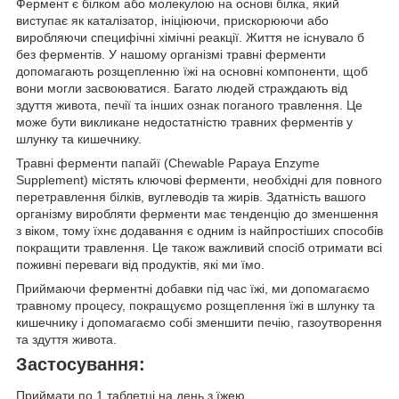
Фермент є білком або молекулою на основі білка, який
виступає як каталізатор, ініціюючи, прискорюючи або
виробляючи специфічні хімічні реакції. Життя не існувало б
без ферментів. У нашому організмі травні ферменти
допомагають розщепленню їжі на основні компоненти, щоб
вони могли засвоюватися. Багато людей страждають від
здуття живота, печії та інших ознак поганого травлення. Це
може бути викликане недостатністю травних ферментів у
шлунку та кишечнику.
Травні ферменти папайї (Chewable Papaya Enzyme
Supplement)
містять ключові ферменти, необхідні для повного
перетравлення білків, вуглеводів та жирів. Здатність вашого
організму виробляти ферменти має тенденцію до зменшення
з віком, тому їхнє додавання є одним із найпростіших способів
покращити травлення. Це також важливий спосіб отримати всі
поживні переваги від продуктів, які ми їмо.
Приймаючи ферментні добавки під час їжі, ми допомагаємо
травному процесу, покращуємо розщеплення їжі в шлунку та
кишечнику і допомагаємо собі зменшити печію, газоутворення
та здуття живота.
Застосування:
Приймати
по 1 таблетці на день
з їжею.