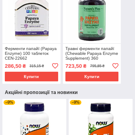
Ферменти папайї (Papaya
Травні ферменти папайї
Enzyme) 100 таблеток
(Chewable Papaya Enzyme
CEN-22662
Supplement) 360
жувальних таблеток NAP-
286,50
723,50
₴
₴
315,15 ₴
795,85 ₴
04462
Купити
Купити
Акційні пропозиції та новинки
–9%
–9%