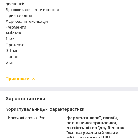
диспепсія
Детоксикація та очищення
Призначення:
Харчова інтоксикація
Ферменти
амілаза
1 мг
Протеаза
0.1 мг
Папаїн:
6 мг
Приховати
Характеристики
Користувальницькі характеристики
Ключові слова Рос
ферменти папаї, папаїн,
поліпшення травлення,
легкість після їди, білкова
їжа, натуральний ензим,
БАД, підтримка ШКТ