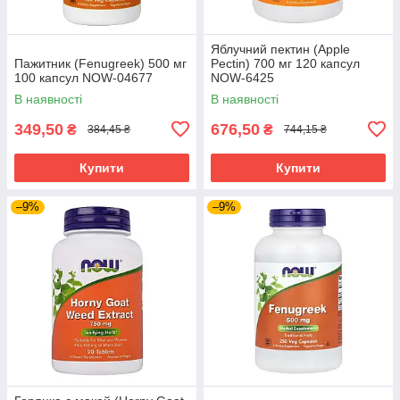
Яблучний пектин (Apple
Пажитник (Fenugreek) 500 мг
Pectin) 700 мг 120 капсул
100 капсул NOW-04677
NOW-6425
В наявності
В наявності
349,50
676,50
₴
₴
384,45 ₴
744,15 ₴
Купити
Купити
–9%
–9%