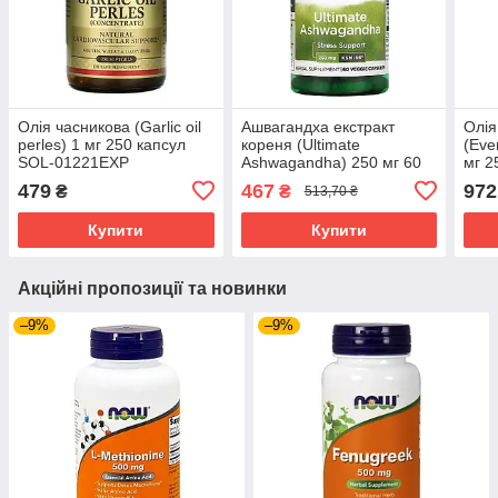
Олія часникова (Garlic oil
Ашвагандха екстракт
Олія
perles) 1 мг 250 капсул
кореня (Ultimate
(Eve
SOL-01221EXP
Ashwagandha) 250 мг 60
мг 2
капсул SWV-21003
017
479
467
972
₴
₴
513,70 ₴
Купити
Купити
Акційні пропозиції та новинки
–9%
–9%