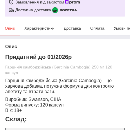
Замовлення під захистом
Доступна доставка
Опис
Характеристики
Доставка
Оплата
Умови п
Опис
Придатний до 01/2026р
Гарцинія камбоджійська (Garcinia Cambogia) 250 мг 120
капсул
Гарцинія камбоджійська (Garcinia Cambogia)
– це
харчова добавка, потужна формула для контролю
апетиту та втрати ваги.
Виробник:
Swanson, США
Форма випуску:
120 капсул
Вік:
18+
Склад: