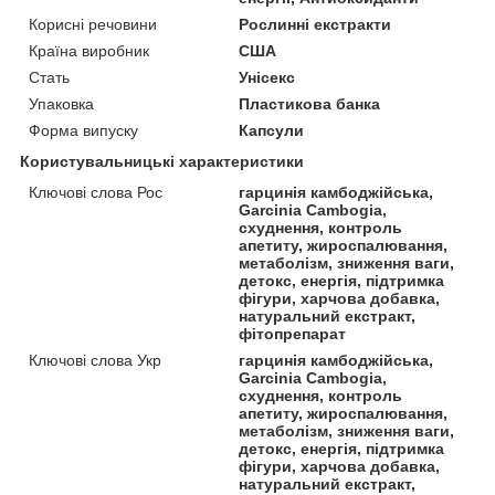
Корисні речовини
Рослинні екстракти
Країна виробник
США
Стать
Унісекс
Упаковка
Пластикова банка
Форма випуску
Капсули
Користувальницькі характеристики
Ключові слова Рос
гарцинія камбоджійська,
Garcinia Cambogia,
схуднення, контроль
апетиту, жироспалювання,
метаболізм, зниження ваги,
детокс, енергія, підтримка
фігури, харчова добавка,
натуральний екстракт,
фітопрепарат
Ключові слова Укр
гарцинія камбоджійська,
Garcinia Cambogia,
схуднення, контроль
апетиту, жироспалювання,
метаболізм, зниження ваги,
детокс, енергія, підтримка
фігури, харчова добавка,
натуральний екстракт,