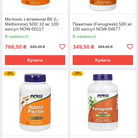
Метіонін з вітаміном В6 (L-
Methionine) 500/ 10 мг 100
Пажитник (Fenugreek) 500 мг
капсул NOW-00117
100 капсул NOW-04677
В наявності
В наявності
768,50
349,50
₴
₴
845,35 ₴
384,45 ₴
Купити
Купити
–9%
–9%