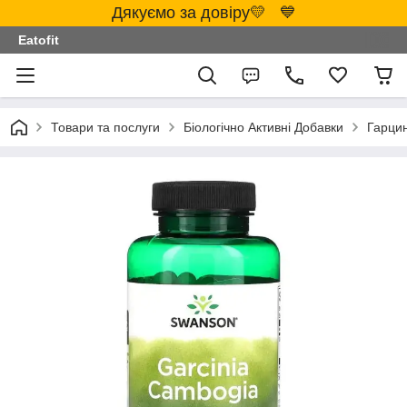
Дякуємо за довіру💛 💙
Eatofit
Товари та послуги
Біологічно Активні Добавки
Гарцин