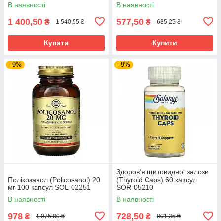
В наявності
В наявності
1 400,50
577,50
₴
₴
1 540,55 ₴
635,25 ₴
Купити
Купити
–9%
–9%
Здоров'я щитовидної залози
Полікозанол (Policosanol) 20
(Thyroid Caps) 60 капсул
мг 100 капсул SOL-02251
SOR-05210
В наявності
В наявності
978
728,50
₴
₴
1 075,80 ₴
801,35 ₴