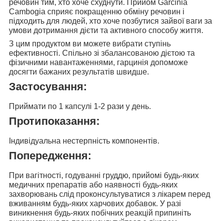
речовин тим, хто хоче схуднути. Прийом Garcinia
Cambogia сприяє покращенню обміну речовин і
підходить для людей, хто хоче позбутися зайвої ваги за
умови дотримання дієти та активного способу життя.
З цим продуктом ви можете вибрати ступінь
ефективності. Спільно зі збалансованою дієтою та
фізичними навантаженнями, гарцинія допоможе
досягти бажаних результатів швидше.
Застосування:
Приймати
по 1 капсулі 1-2 рази у день.
Протипоказання:
Індивідуальна нестерпність компонентів.
Попередження:
При вагітності, годуванні груддю, прийомі будь-яких
медичних препаратів або наявності будь-яких
захворювань слід проконсультуватися з лікарем перед
вживанням будь-яких харчових добавок. У разі
виникнення будь-яких побічних реакцій припиніть