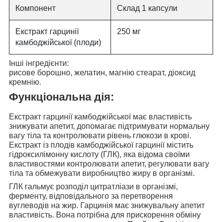
Компонент
Склад 1 капсули
Екстракт гарцинії
250 мг
камбоджійської (плоди)
Інші інгредієнти:
рисове борошно, желатин, магнію стеарат, діоксид
кремнію.
Функціональна дія:
Екстракт гарцинії камбоджійської має властивість
знижувати апетит
, допомагає підтримувати нормальну
вагу тіла та контролювати рівень глюкози в крові.
Екстракт із плодів камбоджійської гарцинії містить
гідроксилімонну кислоту (ГЛК), яка
відома своїми
властивостями контролювати апетит
, регулювати вагу
тіла та обмежувати виробництво жиру в організмі.
ГЛК гальмує розподіл цитратліази в організмі,
ферменту, відповідального за перетворення
вуглеводів на жир. Гарцинія
має знижувальну апетит
властивість
. Вона потрібна для прискорення обміну