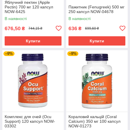
Яблучний пектин (Apple
Pectin) 700 мг 120 капсул
Пажитник (Fenugreek) 500 мг
NOW-6425
250 капсул NOW-04678
В наявності
В наявності
676,50
636
₴
₴
744,15 ₴
699,60 ₴
Купити
Купити
–9%
–9%
Комплекс для очей (Ocu
Кораловий кальцій (Coral
Support) 120 капсул NOW-
Calcium) 350 мг 100 капсул
03302
NOW-01273