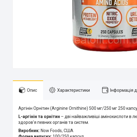
Опис
Характеристики
Інформація 
Аргінін Орнітин (Arginine Ornithine) 500 мг/250 мг 250 капс
L-аргінін та орнітин
– дві найважливіші амінокислоти в лю
здоров'я певних органів та систем.
Виробник:
Now Foods, США
Форма випуску:
100/250 капсул