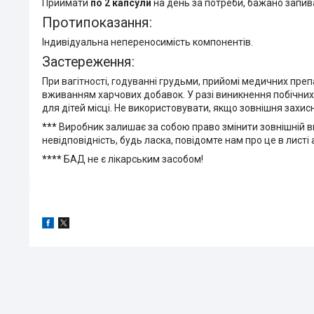
Приймати
по 2 капсули
на день за потреби, бажано запи
Протипоказання:
Індивідуальна непереносимість компонентів.
Застереження:
При вагітності, годуванні грудьми, прийомі медичних пре
вживанням харчових добавок. У разі виникнення побічних 
для дітей місці. Не використовувати, якщо зовнішня захи
***
Виробник залишає за собою право змінити зовнішній в
невідповідність, будь ласка, повідомте нам про це в листі
****
БАД не є лікарським засобом!