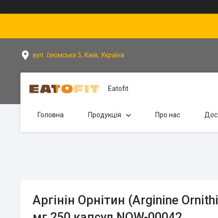
вул. Ізюмська 5, Київ, Україна
Eatofit
Головна
Продукція
Про нас
Дос
Аргінін Орнітин (Arginine Ornith
мг 250 капсул NOW-00042