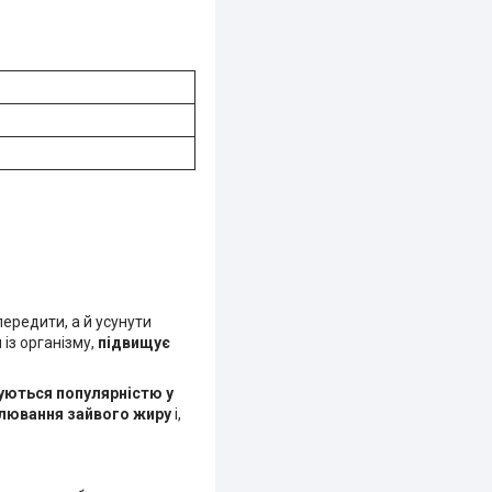
ередити, а й усунути
із організму,
підвищує
уються популярністю у
лювання зайвого жиру
і,