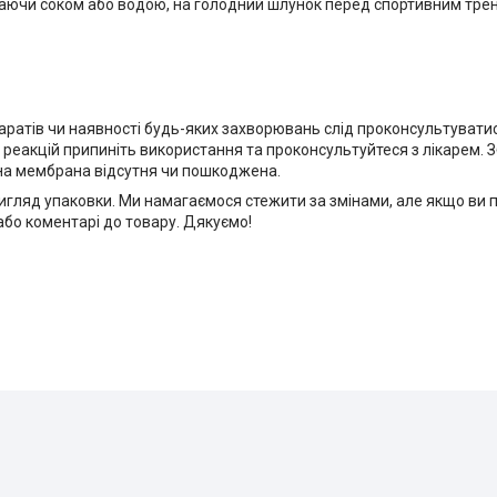
ваючи соком або водою, на голодний шлунок перед спортивним тре
паратів чи наявності будь-яких захворювань слід проконсультувати
реакцій припиніть використання та проконсультуйтеся з лікарем. 
сна мембрана відсутня чи пошкоджена.
игляд упаковки. Ми намагаємося стежити за змінами, але якщо ви 
 або коментарі до товару. Дякуємо!