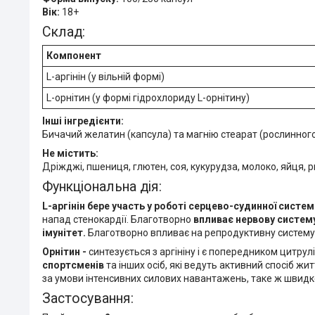
Вік:
18+
Склад:
Компонент
L-аргінін (у вільній формі)
L-орнітин (у формі гідрохлориду L-орнітину)
Інші інгредієнти:
Бичачий желатин (капсула) та магнію стеарат (рослинног
Не містить:
Дріжджі, пшениця, глютен, соя, кукурудза, молоко, яйця, р
Функціональна дія:
L-аргінін бере участь у роботі серцево-судинної систем
напад стенокардії. Благотворно
впливає нервову систем
імунітет.
Благотворно впливає на репродуктивну систему як 
Орнітин -
синтезується з аргініну і є попередником цитрулі
спортсменів
та інших осіб, які ведуть активний спосіб жи
за умови інтенсивних силових навантажень, таке ж швидке
Застосування: