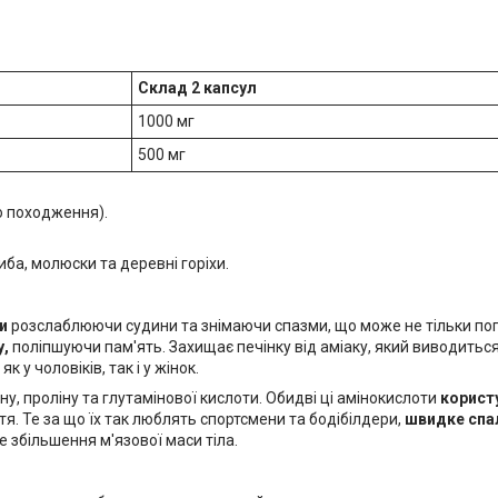
Склад 2 капсул
1000 мг
500 мг
о походження).
иба, молюски та деревні горіхи.
и
розслаблюючи судини та знімаючи спазми, що може не тільки поп
у,
поліпшуючи пам'ять. Захищає печінку від аміаку, який виводиться 
у чоловіків, так і у жінок.
ну, проліну та глутамінової кислоти. Обидві ці амінокислоти
корист
ття. Те за що їх так люблять спортсмени та бодібілдери,
швидке спа
 збільшення м'язової маси тіла.