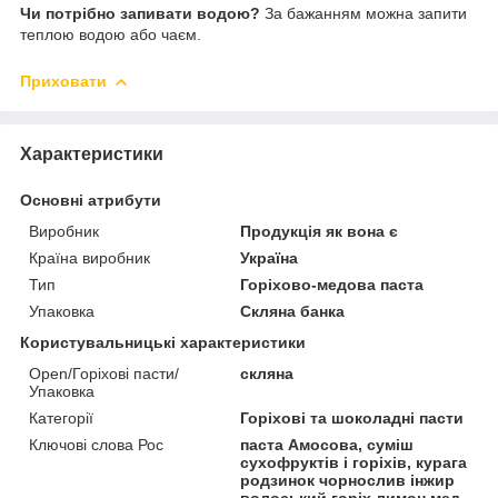
Чи потрібно запивати водою?
За бажанням можна запити
теплою водою або чаєм.
Приховати
Характеристики
Основні атрибути
Виробник
Продукція як вона є
Країна виробник
Україна
Тип
Горіхово-медова паста
Упаковка
Скляна банка
Користувальницькі характеристики
Open/Горіхові пасти/
скляна
Упаковка
Категорії
Горіхові та шоколадні пасти
Ключові слова Рос
паста Амосова, суміш
сухофруктів і горіхів, курага
родзинок чорнослив інжир
волоський горіх лимон мед,