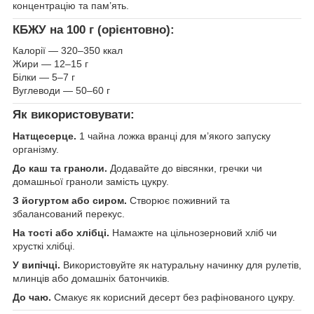
концентрацію та пам’ять.
КБЖУ на 100 г (орієнтовно):
Калорії — 320–350 ккал
Жири — 12–15 г
Білки — 5–7 г
Вуглеводи — 50–60 г
Як використовувати:
Натщесерце.
1 чайна ложка вранці для м’якого запуску
організму.
До каш та граноли.
Додавайте до вівсянки, гречки чи
домашньої граноли замість цукру.
З йогуртом або сиром.
Створює поживний та
збалансований перекус.
На тості або хлібці.
Намажте на цільнозерновий хліб чи
хрусткі хлібці.
У випічці.
Використовуйте як натуральну начинку для рулетів,
млинців або домашніх батончиків.
До чаю.
Смакує як корисний десерт без рафінованого цукру.