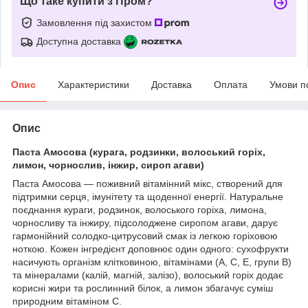
Що таке купити з Пром?
Замовлення під захистом
Доступна доставка
Опис
Характеристики
Доставка
Оплата
Умови п
Опис
Паста Амосова (курага, родзинки, волоський горіх,
лимон, чорнослив, інжир, сироп агави)
Паста Амосова — поживний вітамінний мікс, створений для
підтримки серця, імунітету та щоденної енергії. Натуральне
поєднання кураги, родзинок, волоського горіха, лимона,
чорносливу та інжиру, підсолоджене сиропом агави, дарує
гармонійний солодко-цитрусовий смак із легкою горіховою
ноткою. Кожен інгредієнт доповнює один одного: сухофрукти
насичують організм клітковиною, вітамінами (А, С, Е, групи В)
та мінералами (калій, магній, залізо), волоський горіх додає
корисні жири та рослинний білок, а лимон збагачує суміш
природним вітаміном С.