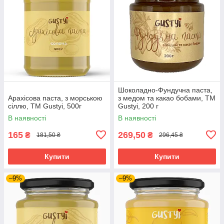
Шоколадно-Фундучна паста,
Арахісова паста, з морською
з медом та какао бобами, ТМ
сіллю, ТМ Gustyi, 500г
Gustyi, 200 г
В наявності
В наявності
165
269,50
₴
₴
181,50 ₴
296,45 ₴
Купити
Купити
–9%
–9%