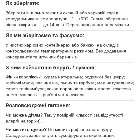
Як зберігати:
Зберігати в щільно закритій скляній або харчовій тарі в
холодильнику за температури +2…+6°C. Термін зберігання
після відкриття — до 14 днів. Перед вживанням перемішати.
Як ми зберігаємо та фасуємо:
У чистих харчових контейнерах або банках, на складі з
контрольованим температурним режимом. Без додавання
консервантів та штучних барвників.
З чим найчастіше беруть / сумісні:
Фініки королівські; курага натуральна; родзинки без цукру;
горіхові мікси; насіння чіа, льону та гарбуза; мед натуральний;
сироп топінамбура; какао-порошок та какао-масло; кокосова
паста; масло гхі; трав’яні чаї та узвари.
Розповсюджені питання:
Чи можна дітям?
Так, у помірній кількості (за відсутності
алергії на горіхи).
Чи містить цукор?
Не містить рафінованого цукру.
Солодкість забезпечують сухофрукти та сироп агави.