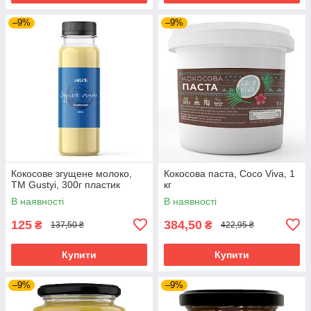
–9%
–9%
Кокосове згущене молоко,
Кокосова паста, Coco Viva, 1
ТМ Gustyi, 300г пластик
кг
В наявності
В наявності
125
384,50
₴
₴
137,50 ₴
422,95 ₴
Купити
Купити
–9%
–9%