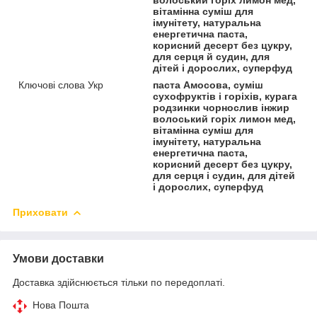
вітамінна суміш для
імунітету, натуральна
енергетична паста,
корисний десерт без цукру,
для серця й судин, для
дітей і дорослих, суперфуд
Ключові слова Укр
паста Амосова, суміш
сухофруктів і горіхів, курага
родзинки чорнослив інжир
волоський горіх лимон мед,
вітамінна суміш для
імунітету, натуральна
енергетична паста,
корисний десерт без цукру,
для серця і судин, для дітей
і дорослих, суперфуд
Приховати
Умови доставки
Доставка здійснюється тільки по передоплаті.
Нова Пошта