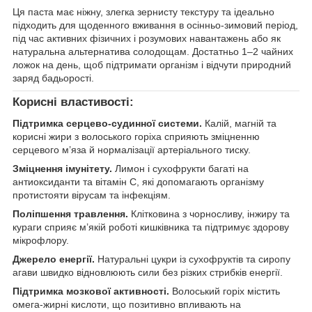
Ця паста має ніжну, злегка зернисту текстуру та ідеально
підходить для щоденного вживання в осінньо-зимовий період,
під час активних фізичних і розумових навантажень або як
натуральна альтернатива солодощам. Достатньо 1–2 чайних
ложок на день, щоб підтримати організм і відчути природний
заряд бадьорості.
Корисні властивості:
Підтримка серцево-судинної системи.
Калій, магній та
корисні жири з волоського горіха сприяють зміцненню
серцевого м’яза й нормалізації артеріального тиску.
Зміцнення імунітету.
Лимон і сухофрукти багаті на
антиоксиданти та вітамін С, які допомагають організму
протистояти вірусам та інфекціям.
Поліпшення травлення.
Клітковина з чорносливу, інжиру та
кураги сприяє м’якій роботі кишківника та підтримує здорову
мікрофлору.
Джерело енергії.
Натуральні цукри із сухофруктів та сиропу
агави швидко відновлюють сили без різких стрибків енергії.
Підтримка мозкової активності.
Волоський горіх містить
омега-жирні кислоти, що позитивно впливають на