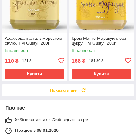
Арахісова паста, з морською
Крем Манго-Маракуйя, без
сіллю, ТМ Gustyi, 200г
цукру, ТМ Gustyi, 200г
В наявності
В наявності
110
168
₴
₴
121 ₴
184,80 ₴
Купити
Купити
Показати ще
Про нас
94% позитивних з 2366 відгуків за рік
Працює з 08.01.2020