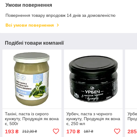
Умови повернення
Повернення товару впродовж 14 днів за домовленістю
Всі умови повернення
Подібні товари компанії
Тахіні, паста із сирого
Урбеч, паста з чорного
Урбе
кунжуту, Продукція як вона
кунжуту, Продукція як вона
Прод
є, 500г
є, 250 мл
193
170
285
₴
₴
212,30 ₴
187 ₴