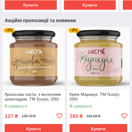
Купити
Купити
Акційні пропозиції та новинки
–9%
–9%
Арахісова паста, з молочним
Крем Маракуя, ТМ Gustyi,
шоколадом, ТМ Gustyi, 200г
200г
В наявності
В наявності
127
165
₴
₴
139,70 ₴
181,50 ₴
Купити
Купити