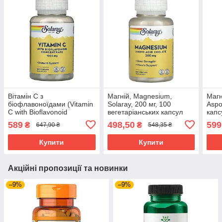
Вітамін С з
Магній, Magnesium,
Магн
біофлавоноїдами (Vitamin
Solaray, 200 мг, 100
Aspo
C with Bioflavonoid
вегетаріанських капсул
капс
Concentrate) 1000 мг/50
SOR-04630
589
498,50
599
₴
₴
647,90 ₴
548,35 ₴
мг 100 капсул SOR-04440
Купити
Купити
Акційні пропозиції та новинки
–9%
–9%