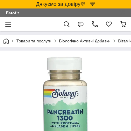
Дякуємо за довіру💛 💙
Eatofit
Товари та послуги
Біологічно Активні Добавки
Вітамі