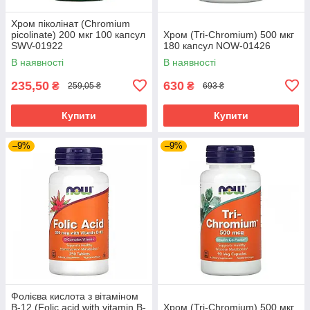
Хром піколінат (Chromium
picolinate) 200 мкг 100 капсул
Хром (Tri-Chromium) 500 мкг
SWV-01922
180 капсул NOW-01426
В наявності
В наявності
235,50
630
₴
₴
259,05 ₴
693 ₴
Купити
Купити
–9%
–9%
Фолієва кислота з вітаміном
В-12 (Folic acid with vitamin B-
Хром (Tri-Chromium) 500 мкг