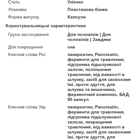
Стать
Унісекс
Упаковка
Пластикова банка
Форма випуску
Капсули
Користувальницькі характеристики
Група застосування
Для чоловіків | Для
чоловіків | Завдяки
Для покращення
сна
Ключові слова Рос
панкреатин, Pancreatin,
ферменти для травлення,
підтримка підшлункової
залози, поліпшення
травлення, від важкості в
шлунку, засіб для засвоєння
їжі, проти здуття, для
шлунка та кишечника,
ферментний комплекс, БАД,
90 капсул
Ключові слова Укр
панкреатин, Pancreatin,
ферменти для травлення,
підтримка підшлункової
залози, покращення
травлення, від важкості в
шлунку, засіб для засвоєння
їжі, проти здуття, для