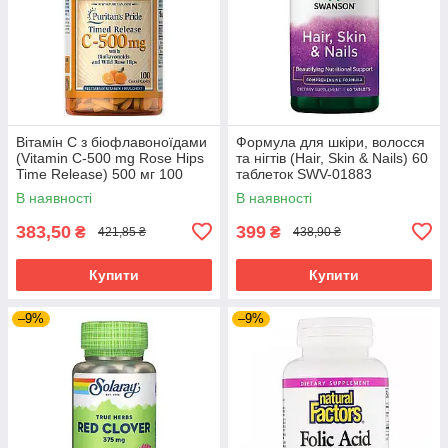
Вітамін C з біофлавоноїдами
Формула для шкіри, волосся
(Vitamin C-500 mg Rose Hips
та нігтів (Hair, Skin & Nails) 60
Time Release) 500 мг 100
таблеток SWV-01883
капсул PTP-12430
В наявності
В наявності
383,50
399
₴
₴
421,85 ₴
438,90 ₴
Купити
Купити
–9%
–9%