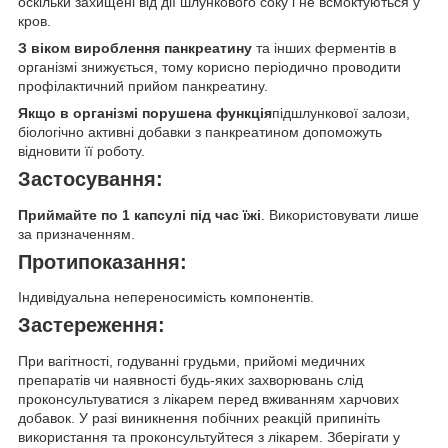
оскільки захищені від дії шлункового соку і не всмоктуються у
кров.
З віком вироблення панкреатину
та інших ферментів в
організмі знижується, тому корисно періодично проводити
профілактичний прийом панкреатину.
Якщо в організмі порушена функція
підшлункової залози,
біологічно активні добавки з панкреатином допоможуть
відновити її роботу.
Застосування:
Приймайте по 1 капсулі під час їжі
. Використовувати лише
за призначенням.
Протипоказання:
Індивідуальна непереносимість компонентів.
Застереження:
При вагітності, годуванні грудьми, прийомі медичних
препаратів чи наявності будь-яких захворювань слід
проконсультуватися з лікарем перед вживанням харчових
добавок. У разі виникнення побічних реакцій припиніть
використання та проконсультуйтеся з лікарем. Зберігати у