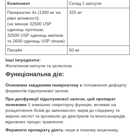
Компонент
Склад 1 капсули
Панкреатин 4x (1300 мг на
325 мг
рівні активності)
(не менше 32500 USP
одиниць протеази,
32500 USP одиниць амілази
та 2600 одиниць USP ліпази)
Папайя
50 мг
Інші інгредієнти:
Желатинові капсули та целюлоза.
Функціональна дія:
Основним завданням панкреатину є
поповнення дефіциту
ферментів підшлункової залози.
При дисфункції підшлункової залози, цей препарат
поповнює
її зовнішню секреторну функцію, впливає на
розщеплення білків до амінокислот, жирів до гліцерину та
жирних кислот та крохмалю до декстринів та моносахаридів,
відновлює процес травлення.
Ферменти препарату діють
лише в тонкому кишечнику,