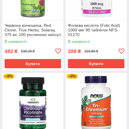
Червона конюшина, Red
Фолієва кислота (Folic Acid)
Clover, True Herbs, Solaray,
1000 мкг 90 таблеток NFS-
375 мг, 100 рослинних капсул
01270
SOR-01480
В наявності
В наявності
482
288
₴
₴
530,20 ₴
316,80 ₴
Купити
Купити
–9%
–9%