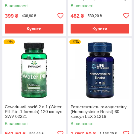
SOR-01480
В наявності
В наявності
399
482
₴
₴
438,90 ₴
530,20 ₴
Купити
Купити
–9%
–9%
Сечогінний засіб 2 в 1 (Water
Резистентність гомоцистеїну
Pill 2-in-1 formula) 120 капсул
(Homocysteine Resist) 60
SWV-02221
капсул LEX-21216
В наявності
В наявності
541,50
1 057,50
₴
₴
595,65 ₴
1 163,25 ₴