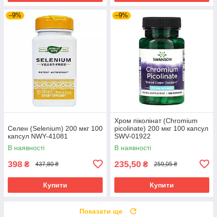
–9%
–9%
Хром піколінат (Chromium
Селен (Selenium) 200 мкг 100
picolinate) 200 мкг 100 капсул
капсул NWY-41081
SWV-01922
В наявності
В наявності
398
235,50
₴
₴
437,80 ₴
259,05 ₴
Купити
Купити
Показати ще