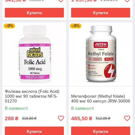
Купити
Купити
–9%
–9%
Фолієва кислота (Folic Acid)
1000 мкг 90 таблеток NFS-
Метилфолат (Methyl folate)
01270
400 мкг 60 капсул JRW-30006
В наявності
В наявності
288
465,50
₴
₴
316,80 ₴
512,05 ₴
Купити
Купити