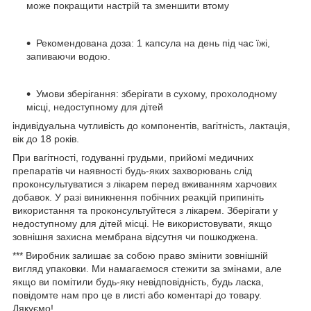
може покращити настрій та зменшити втому
Рекомендована доза
: 1 капсула на день під час їжі,
запиваючи водою.
Умови зберігання
: зберігати в сухому, прохолодному
місці, недоступному для дітей
індивідуальна чутливість до компонентів, вагітність, лактація,
вік до 18 років.
При вагітності, годуванні грудьми, прийомі медичних
препаратів чи наявності будь-яких захворювань слід
проконсультуватися з лікарем перед вживанням харчових
добавок. У разі виникнення побічних реакцій припиніть
використання та проконсультуйтеся з лікарем. Зберігати у
недоступному для дітей місці. Не використовувати, якщо
зовнішня захисна мембрана відсутня чи пошкоджена.
*** Виробник залишає за собою право змінити зовнішній
вигляд упаковки. Ми намагаємося стежити за змінами, але
якщо ви помітили будь-яку невідповідність, будь ласка,
повідомте нам про це в листі або коментарі до товару.
Дякуємо!