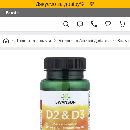
Дякуємо за довіру💛 💙
Eatofit
Товари та послуги
Біологічно Активні Добавки
Вітамі