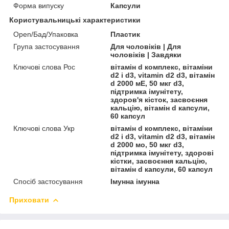
Форма випуску
Капсули
Користувальницькі характеристики
Open/Бад/Упаковка
Пластик
Група застосування
Для чоловіків | Для
чоловіків | Завдяки
Ключові слова Рос
вітамін d комплекс, вітаміни
d2 і d3, vitamin d2 d3, вітамін
d 2000 мЕ, 50 мкг d3,
підтримка імунітету,
здоров'я кісток, засвоєння
кальцію, вітамін d капсули,
60 капсул
Ключові слова Укр
вітамін d комплекс, вітаміни
d2 і d3, vitamin d2 d3, вітамін
d 2000 мо, 50 мкг d3,
підтримка імунітету, здорові
кістки, засвоєння кальцію,
вітамін d капсули, 60 капсул
Спосіб застосування
Імунна імунна
Приховати