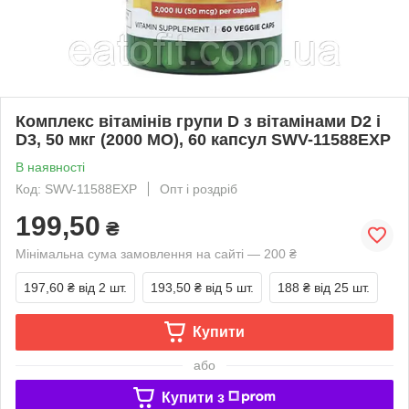
Комплекс вітамінів групи D з вітамінами D2 і
D3, 50 мкг (2000 МО), 60 капсул SWV-11588EXP
В наявності
Код: SWV-11588EXP
Опт і роздріб
199,50
₴
Мінімальна сума замовлення на сайті — 200 ₴
197,60 ₴
від 2 шт.
193,50 ₴
від 5 шт.
188 ₴
від 25 шт.
Купити
або
Купити з