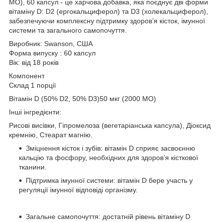
МО), 60 капсул - це харчова добавка, яка поєднує дві форми
вітаміну D: D2 (ергокальциферол) та D3 (холекальциферол),
забезпечуючи комплексну підтримку здоров’я кісток, імунної
системи та загального самопочуття.
Виробник: Swanson, США
Форма випуску : 60 капсул
Вік: від 18 років
Компонент
Склад 1 порції
Вітамін D
(50% D2, 50% D3)50 мкг (2000 МО)
Інші інгредієнти:
Рисові висівки, Гіпромелоза (вегетаріанська капсула), Діоксид
кремнію, Стеарат магнію.
Зміцнення кісток і зубів
: вітамін D сприяє засвоєнню
кальцію та фосфору, необхідних для здоров’я кісткової
тканини.
Підтримка імунної системи
: вітамін D бере участь у
регуляції імунної відповіді організму.
Загальне самопочуття
: достатній рівень вітаміну D