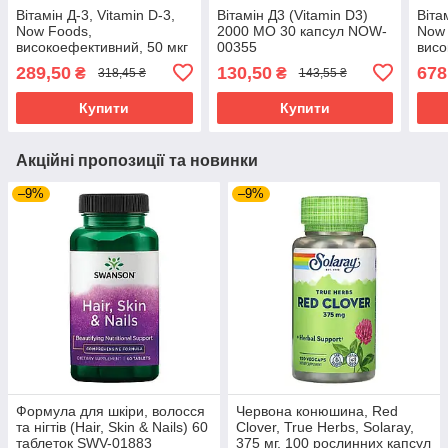
Вітамін Д-3, Vitamin D-3,
Вітамін Д3 (Vitamin D3)
Віта
Now Foods,
2000 МО 30 капсул NOW-
Now 
високоефективний, 50 мкг
00355
висо
(2000 МО), 120 гелевих
мкг 
289,50
130,50
678
₴
₴
318,45 ₴
143,55 ₴
капсул NOW-00367
геле
003
Купити
Купити
Акційні пропозиції та новинки
–9%
–9%
Формула для шкіри, волосся
Червона конюшина, Red
та нігтів (Hair, Skin & Nails) 60
Clover, True Herbs, Solaray,
таблеток SWV-01883
375 мг, 100 рослинних капсул