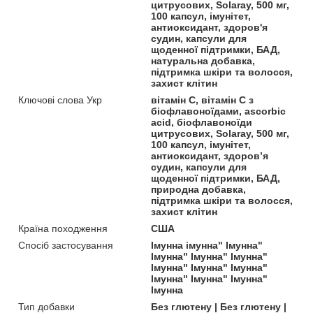
цитрусових, Solaray, 500 мг,
100 капсул, імунітет,
антиоксидант, здоров'я
судин, капсули для
щоденної підтримки, БАД,
натуральна добавка,
підтримка шкіри та волосся,
захист клітин
Ключові слова Укр
вітамін C, вітамін С з
біофлавоноїдами, ascorbic
acid, біофлавоноїди
цитрусових, Solaray, 500 мг,
100 капсул, імунітет,
антиоксидант, здоров’я
судин, капсули для
щоденної підтримки, БАД,
природна добавка,
підтримка шкіри та волосся,
захист клітин
Країна походження
США
Спосіб застосування
Імунна імунна" Імунна"
Імунна" Імунна" Імунна"
Імунна" Імунна" Імунна"
Імунна" Імунна" Імунна"
Імунна
Тип добавки
Без глютену | Без глютену |