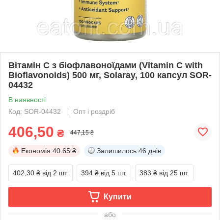
Вітамін C з біофлавоноїдами (Vitamin C with
Bioflavonoids) 500 мг, Solaray, 100 капсул SOR-
04432
В наявності
Код: SOR-04432
Опт і роздріб
406,50
₴
447,15 ₴
Економія
40.65 ₴
Залишилось
46 днів
402,30 ₴
від 2 шт.
394 ₴
від 5 шт.
383 ₴
від 25 шт.
Купити
або