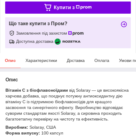
Купити з
Що таке купити з Пром?
Замовлення під захистом
Доступна доставка
Опис
Характеристики
Доставка
Оплата
Умови п
Опис
Вітамін C з біофлавоноїдами
від Solaray — це високоякісна
харчова добавка, що поєднує потужну антиоксидантну дію
вітаміну C із підтримкою біофлавоноїдів для кращого
засвоєння та синергічного ефекту. Виробництво відповідає
суворим стандартам якості Solaray, а сировина проходить
багатоетапну перевірку на чистоту та ефективність.
Виробник:
Solaray, США
Форма випуску:
100 капсул