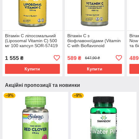
Вітамін C ліпосомальний
Вітамін С з
Віта
(Liposomal Vitamin C) 500
біофлавоноїдами (Vitamin
Now
мг 100 капсул SOR-57419
C with Bioflavonoid
та б
Concentrate) 1000 мг/50
таб
мг 100 капсул SOR-04440
1 555
589
489
₴
₴
647,90 ₴
Купити
Купити
Акційні пропозиції та новинки
–9%
–9%