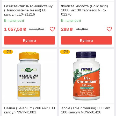
Резистентність гомоцистеїну
Фолієва кислота (Folic Acid)
(Homocysteine Resist) 60
1000 мкг 90 таблеток NFS-
капсул LEX-21216
01270
В наявності
В наявності
1 057,50
288
₴
₴
1 163,25 ₴
316,80 ₴
Купити
Купити
–9%
–9%
Селен (Selenium) 200 мкг 100
Хром (Tri-Chromium) 500 мкг
капсул NWY-41081
180 капсул NOW-01426