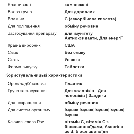
Властивості
комплексні
Вікова група
Для дорослих
Вітаміни
С (аскорбінова кислота)
Для поліпшення
обміну речовин
Застосування препарату
для імунітету,
Антиоксиданти, Для енергії
Країна виробник
США
Смак
Без смаку
Стать
Унісекс
Форма випуску
Таблетки
Користувальницькі характеристики
Open/Бад/Упаковка
Пластик
Група застосування
Для чоловіків | Для
чоловіків | Завдяки
Для покращення
обміну речовин
Для систем організму
Імунна|Імунна|Імунна|Імунна|
Імунна
Ключові слова Рос
вітамін C, вітамін С з
біофлавоноїдами, Ascorbic
acid, біофлавоноїди