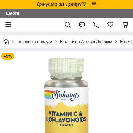
Дякуємо за довіру💛 💙
Eatofit
Товари та послуги
Біологічно Активні Добавки
Вітамі
–9%