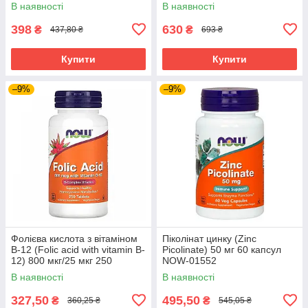
В наявності
В наявності
398
630
₴
₴
437,80 ₴
693 ₴
Купити
Купити
–9%
–9%
Фолієва кислота з вітаміном
Піколінат цинку (Zinc
В-12 (Folic acid with vitamin B-
Picolinate) 50 мг 60 капсул
12) 800 мкг/25 мкг 250
NOW-01552
таблеток NOW-00476
В наявності
В наявності
327,50
495,50
₴
₴
360,25 ₴
545,05 ₴