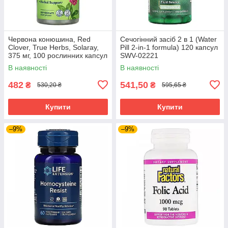
Червона конюшина, Red
Сечогінний засіб 2 в 1 (Water
Clover, True Herbs, Solaray,
Pill 2-in-1 formula) 120 капсул
375 мг, 100 рослинних капсул
SWV-02221
SOR-01480
В наявності
В наявності
482
541,50
₴
₴
530,20 ₴
595,65 ₴
Купити
Купити
–9%
–9%