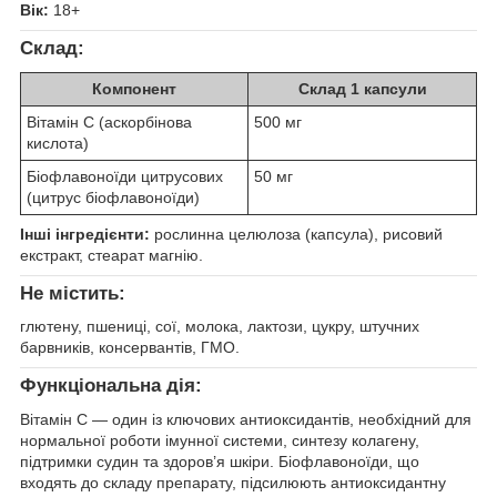
Вік:
18+
Склад:
Компонент
Склад 1 капсули
Вітамін C (аскорбінова
500 мг
кислота)
Біофлавоноїди цитрусових
50 мг
(цитрус біофлавоноїди)
Інші інгредієнти:
рослинна целюлоза (капсула), рисовий
екстракт, стеарат магнію.
Не містить:
глютену, пшениці, сої, молока, лактози, цукру, штучних
барвників, консервантів, ГМО.
Функціональна дія:
Вітамін C — один із ключових антиоксидантів, необхідний для
нормальної роботи імунної системи, синтезу колагену,
підтримки судин та здоров’я шкіри. Біофлавоноїди, що
входять до складу препарату, підсилюють антиоксидантну