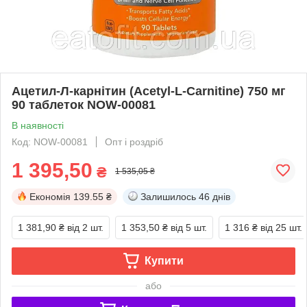
Ацетил-Л-карнітин (Acetyl-L-Carnitine) 750 мг
90 таблеток NOW-00081
В наявності
Код: NOW-00081
Опт і роздріб
1 395,50
₴
1 535,05 ₴
Економія
139.55 ₴
Залишилось
46 днів
1 381,90 ₴
від 2 шт.
1 353,50 ₴
від 5 шт.
1 316 ₴
від 25 шт.
Купити
або