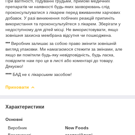
При вагітності, годуванні грудьми, прийомі медичних
препаратів чи наявності будь-яких захворювань слід
проконсультуватися з лікарем перед вживанням харчових
добавок. У разі виникнення побічних реакцій припиніть
використання та проконсультуйтеся з лікарем. Зберігати у
недоступному для дітей місці. Не використовувати, якщо
зовнішня захисна мембрана відсутня чи пошкоджена.
***
Виробник залишає за собою право змінити зовнішній
вигляд упаковки. Ми намагаємося стежити за змінами, але
якщо ви помітили будь-яку невідповідність, будь ласка,
повідомте нам про це в листі або коментарі до товару.
Дякуємо!
****
БАД не є лікарським засобом!
Приховати
Характеристики
Основні
Виробник
Now Foods
Властивості
заспокійливі,