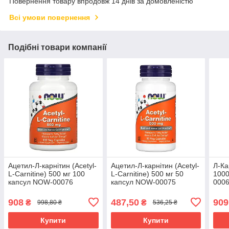
Повернення товару впродовж 14 днів за домовленістю
Всі умови повернення
Подібні товари компанії
Ацетил-Л-карнітин (Acetyl-
Ацетил-Л-карнітин (Acetyl-
Л-Ка
L-Carnitine) 500 мг 100
L-Carnitine) 500 мг 50
1000
капсул NOW-00076
капсул NOW-00075
000
908
487,50
909
₴
₴
998,80 ₴
536,25 ₴
Купити
Купити