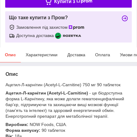
Купити з
Що таке купити з Пром?
Замовлення під захистом
Доступна доставка
Опис
Характеристики
Доставка
Оплата
Умови п
Опис
Ацетил-Л-карнітин (Acetyl-L-Carnitine) 750 мг 90 таблеток
Ацетил-Л-карнітин (Acetyl-L-Carnitine)
- це біодоступна
форма L-Карнітину, яка може долати гематоенцефалічний
бар'єр, підтримуючи та захищаючи вищі мозкові функції
(пам'ять та інтелект) та здоровий енергетичний обмін.
Енерготропний препарат для метаболічної терапії.
Виробник:
NOW Foods, США.
Форма випуску:
90 таблеток
Вік:
18+