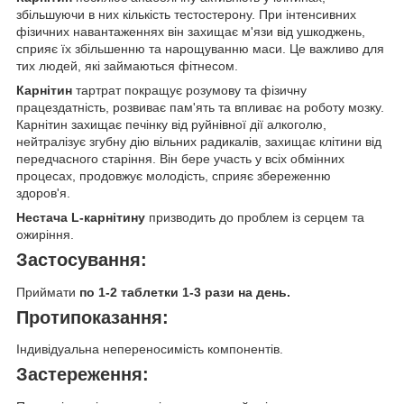
збільшуючи в них кількість тестостерону. При інтенсивних
фізичних навантаженнях він захищає м'язи від ушкоджень,
сприяє їх збільшенню та нарощуванню маси. Це важливо для
тих людей, які займаються фітнесом.
Карнітин
тартрат покращує розумову та фізичну
працездатність, розвиває пам'ять та впливає на роботу мозку.
Карнітин захищає печінку від руйнівної дії алкоголю,
нейтралізує згубну дію вільних радикалів, захищає клітини від
передчасного старіння. Він бере участь у всіх обмінних
процесах, продовжує молодість, сприяє збереженню
здоров'я.
Нестача L-карнітину
призводить до проблем із серцем та
ожиріння.
Застосування:
Приймати
по 1-2 таблетки 1-3 рази на день.
Протипоказання:
Індивідуальна непереносимість компонентів.
Застереження: