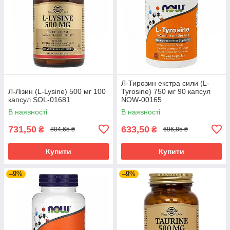
Л-Тирозин екстра сили (L-
Л-Лізин (L-Lysine) 500 мг 100
Tyrosine) 750 мг 90 капсул
капсул SOL-01681
NOW-00165
В наявності
В наявності
731,50
633,50
₴
₴
804,65 ₴
696,85 ₴
Купити
Купити
–9%
–9%