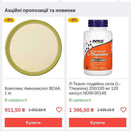
Акційні пропозиції та новинки
–9%
–9%
Л-Теанін подвійна сила (L-
Комплекс Амінокислот ВСАА,
Theanine) 200/100 мг 120
1 кг
капсул NOW-00148
В наявності
В наявності
911,50
1 396,50
₴
₴
1 002,65 ₴
1 536,15 ₴
Купити
Купити