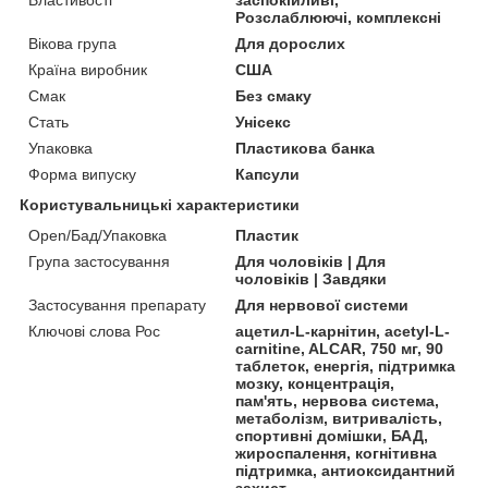
Розслаблюючі, комплексні
Вікова група
Для дорослих
Країна виробник
США
Смак
Без смаку
Стать
Унісекс
Упаковка
Пластикова банка
Форма випуску
Капсули
Користувальницькі характеристики
Open/Бад/Упаковка
Пластик
Група застосування
Для чоловіків | Для
чоловіків | Завдяки
Застосування препарату
Для нервової системи
Ключові слова Рос
ацетил-L-карнітин, acetyl-L-
carnitine, ALCAR, 750 мг, 90
таблеток, енергія, підтримка
мозку, концентрація,
пам'ять, нервова система,
метаболізм, витривалість,
спортивні домішки, БАД,
жироспалення, когнітивна
підтримка, антиоксидантний
захист