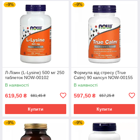
–9%
–9%
Л-Лізин (L-Lysine) 500 мг 250
Формула від стресу (True
таблеток NOW-00102
Calm) 90 капсул NOW-00155
В наявності
В наявності
619,50
597,50
₴
₴
681,45 ₴
657,25 ₴
Купити
Купити
–9%
–9%