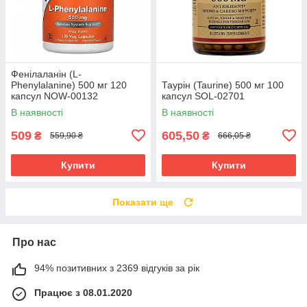
Фенілаланін (L-
Phenylalanine) 500 мг 120
Таурін (Taurine) 500 мг 100
капсул NOW-00132
капсул SOL-02701
В наявності
В наявності
509
605,50
₴
₴
559,90 ₴
666,05 ₴
Купити
Купити
Показати ще
Про нас
94% позитивних з 2369 відгуків за рік
Працює з 08.01.2020