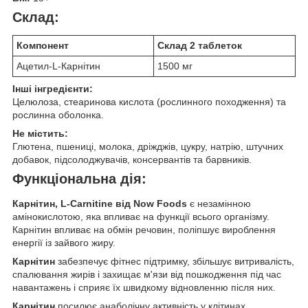
Склад:
Компонент
Склад 2 таблеток
Ацетил-L-Карнітин
1500 мг
Інші інгредієнти:
Целюлоза, стеаринова кислота (рослинного походження) та
рослинна оболонка.
Не містить:
Глютена, пшениці, молока, дріжджів, цукру, натрію, штучних
добавок, підсолоджувачів, консервантів та барвників.
Функціональна дія:
Карнітин, L-Carnitine від Now Foods
є незамінною
амінокислотою, яка впливає на функції всього організму.
Карнітин впливає на обмін речовин, поліпшує вироблення
енергії із зайвого жиру.
Карнітин
забезпечує фітнес підтримку, збільшує витривалість,
спалювання жирів і захищає м'язи від пошкодження під час
навантажень і сприяє їх швидкому відновленню після них.
Карнітин
посилює анаболічну активність у клітинах,