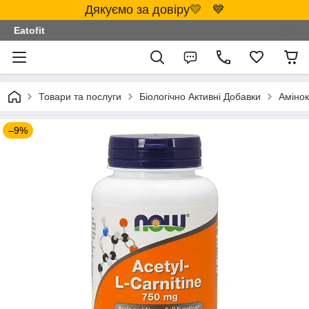
Дякуємо за довіру💛 💙
Eatofit
Товари та послуги
Біологічно Активні Добавки
Аміно
–9%