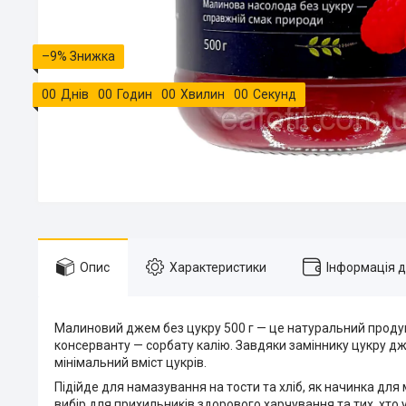
–9%
0
0
Днів
0
0
Годин
0
0
Хвилин
0
0
Секунд
Опис
Характеристики
Інформація 
Малиновий джем без цукру 500 г — це натуральний продук
консерванту — сорбату калію. Завдяки заміннику цукру дже
мінімальний вміст цукрів.
Підійде для намазування на тости та хліб, як начинка для м
вибір для прихильників здорового харчування та тих, хто 