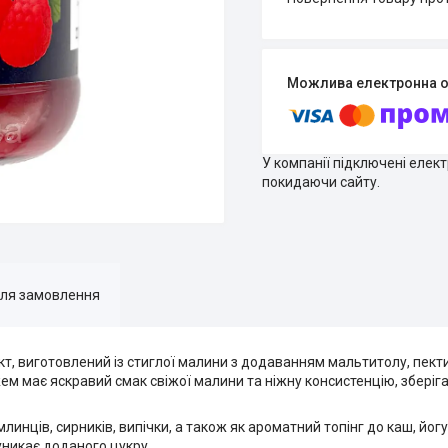
У компанії підключені елек
покидаючи сайту.
для замовлення
т, виготовлений із стиглої малини з додаванням мальтитолу, пект
м має яскравий смак свіжої малини та ніжну консистенцію, зберіга
линців, сирників, випічки, а також як ароматний топінг до каш, йогу
уникає доданого цукру.