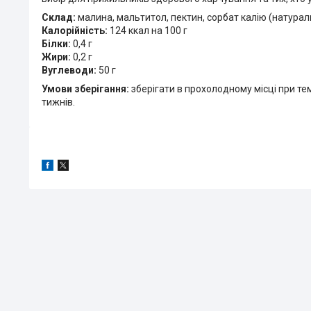
Склад:
малина, мальтитол, пектин, сорбат калію (натурал
Калорійність:
124 ккал на 100 г
Білки:
0,4 г
Жири:
0,2 г
Вуглеводи:
50 г
Умови зберігання:
зберігати в прохолодному місці при те
тижнів.