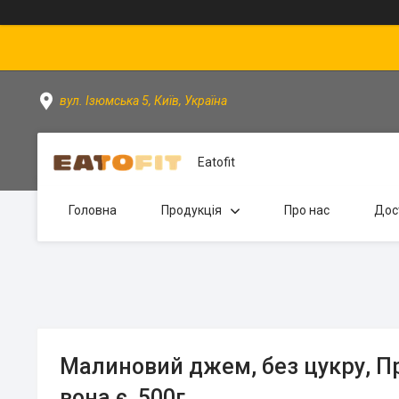
вул. Ізюмська 5, Київ, Україна
Eatofit
Головна
Продукція
Про нас
Дос
Малиновий джем, без цукру, Пр
вона є, 500г