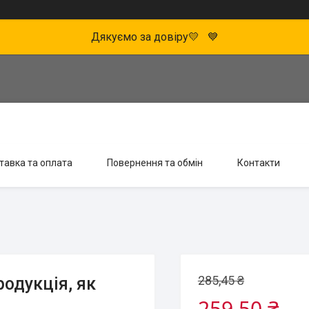
Дякуємо за довіру💛 💙
тавка та оплата
Повернення та обмін
Контакти
285,45 ₴
одукція, як
259,50 ₴