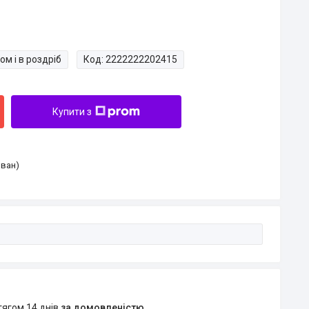
ом і в роздріб
Код:
2222222202415
Купити з
Іван)
тягом 14 днів
за домовленістю