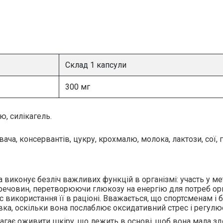
Склад 1 капсули
300 мг
ю, силікагель.
ча, консервантів, цукру, крохмалю, молока, лактози, сої, 
а виконує безліч важливих функцій в організмі: участь у ме
 речовин, перетворюючи глюкозу на енергію для потреб ор
с використання її в раціоні. Вважається, що спортсменам і
вка, оскільки вона послаблює оксидативний стрес і регулю
агає оживити шкіру, що лежить в основі, щоб вона мала зд