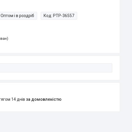
Оптом і в роздріб
Код:
PTP-36557
Іван)
тягом 14 днів
за домовленістю