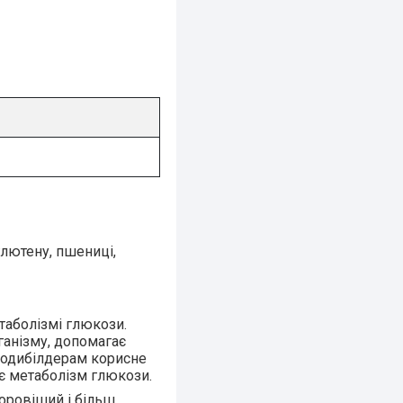
глютену, пшениці,
таболізмі глюкози.
ганізму, допомагає
 бодибілдерам корисне
є метаболізм глюкози.
оровіший і більш