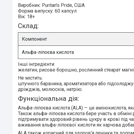
Виробник:
Puritan's Pride, США
Форма випуску:
60 капсул
Вік:
18+
Склад:
Компонент
Альфа-ліпоєва кислота
Інші інгредієнти:
желатин, рисове борошно, рослинний стеарат магні
Не містить:
штучного барвника, ароматизатора або підсолоджува
дріжджів, молюсків, натрію.
Функціональна дія:
Альфа-ліпоєва кислота (ALA)
— це амінокислота, як
Також альфа-ліпоєва кислота бере участь в обміні
підтримувати здоровий рівень цукру в крові під ча
вживання альфа-ліпоєвої кислоти як харчова доба
ALA також корисний для здоров'я печінки та допом