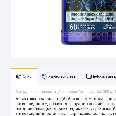
Опис
Характеристики
Інформація 
Альфа-ліпоєва кислота (Alpha Lipoic Acid capsules) 300 мг 
Альфа-ліпоєва кислота (ALA)
є коферментом і одни
антиоксидантом, позаяк вона чудово розчиняється у в
шкідливі наслідки вільних радикалів в організмі. 
антиоксидантів організму, і сприяє засвоєнню глута