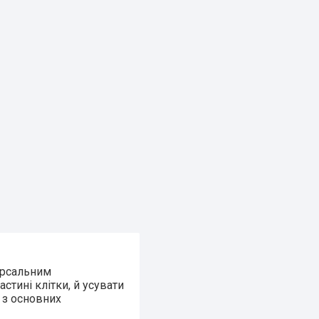
ерсальним
астині клітки, й усувати
о з основних