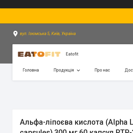
вул. Ізюмська 5, Київ, Україна
Eatofit
Головна
Продукція
Про нас
Дос
Альфа-ліпоєва кислота (Alpha L
capsules) 300 мг 60 капсул PTP