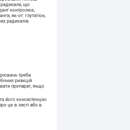
 радикали, що
идант контролює,
ти, як-от: глутатіон,
них радикалів.
ворювань треба
бічних реакцій
увати препарат, якщо
та його консистенцію.
ро це в листі або в