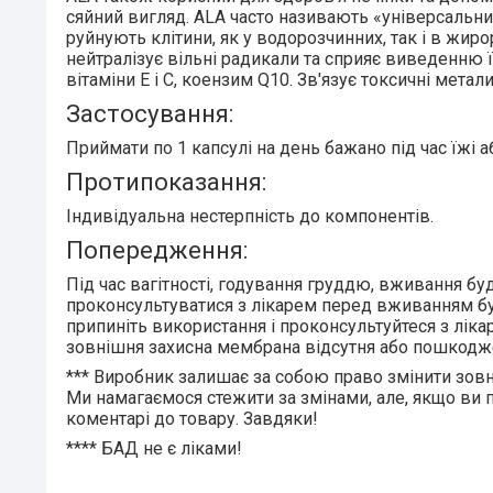
сяйний вигляд. ALA часто називають «універсальни
руйнують клітини, як у водорозчинних, так і в жи
нейтралізує вільні радикали та сприяє виведенню їх
вітаміни Е і С, коензим Q10. Зв'язує токсичні мета
Застосування:
Приймати по
1 капсулі на день
бажано під час їжі 
Протипоказання:
Індивідуальна нестерпність до компонентів.
Попередження:
Під час вагітності, годування груддю, вживання б
проконсультуватися з лікарем перед вживанням бу
припиніть використання і проконсультуйтеся з ліка
зовнішня захисна мембрана відсутня або пошкодж
***
Виробник залишає за собою право змінити зовні
Ми намагаємося стежити за змінами, але, якщо ви п
коментарі до товару. Завдяки!
****
БАД не є ліками!