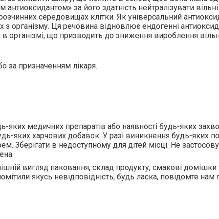
м антиоксидантом» за його здатність нейтралізувати вільні
ророзчинних середовищах клітки. Як універсальний антиокс
 з організму. Ця речовина відновлює ендогенні антиоксидан
ли в організмі, що призводить до зниження вироблення віль
або за призначенням лікаря.
удь-яких медичних препаратів або наявності будь-яких зах
дь-яких харчових добавок. У разі виникнення будь-яких по
рем. Зберігати в недоступному для дітей місці. Не застосов
ена.
шній вигляд паковання, склад продукту, смакові домішки 
омітили якусь невідповідність, будь ласка, повідомте нам п