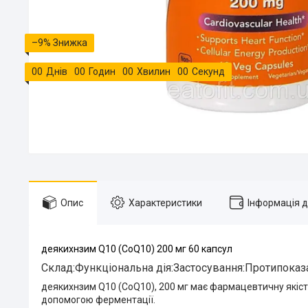
–9%
0
0
Днів
0
0
Годин
0
0
Хвилин
0
0
Секунд
Опис
Характеристики
Інформація 
деякихнзим Q10 (CoQ10) 200 мг 60 капсул
Склад:Функціональна дія:Застосування:Протипоказ
деякихнзим Q10 (CoQ10), 200 мг має фармацевтичну якіс
допомогою ферментації.