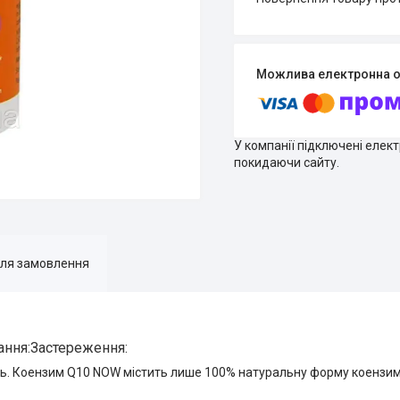
У компанії підключені елек
покидаючи сайту.
для замовлення
ання:Застереження:
ть. Коензим Q10 NOW містить лише 100% натуральну форму коензим