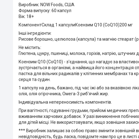
Виробник: NOW Foods, США
Форма випуску: 60 капсул
Вік: 18+
КомпонентСклад 1 капсулиКоензим Q10 (CoQ10)200 мг
Інші інгредієнти:
Рисове борошно, целюлоза (капсула) та магнію стеарат (
Не містить:
Глютена, цукру, пшениці, молока, горіхів, натрію, штучних
Коензим Q10 (CoQ10) - з'єднання, що нагадує за властивост
зустрічається в організмі, а найвища його концентрація сп
пастка для вільних радикалів у клітинних мембранах та 
серця та судин.
1 капсулу на день, бажано, під час їжі або за вказівкою 
олія, олія огірочника, Омега-3 риб'ячий жир.
Індивідуальна непереносимість компонентів.
При вагітності, годуванні грудьми, прийомі медичних пре
вживанням харчових добавок. У разі виникнення побічних 
для дітей місці. Не використовувати, якщо зовнішня захи
*** Виробник залишає за собою право змінити зовнішній в
невідповідність, будь ласка, повідомте нам про це в листі