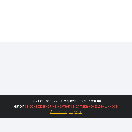
Сайт створений на маркетплейсі
Prom.ua
eatofit |
Поскаржитися на контент
|
Політика конфіденційності
Select Language
▼