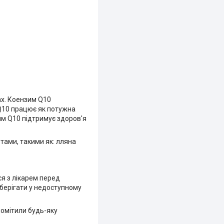
нах. Коензим Q10
CoQ10 працює як потужна
им Q10 підтримує здоров'я
тами, такими як: лляна
ся з лікарем перед
Зберігати у недоступному
помітили будь-яку