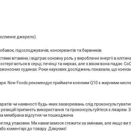
рослинне джерело).
 добавок, підсолоджувачів, консервантів та барвників.
ями вітаміни, і відіграє основну роль у виробленні енергії в кліти
остерігається в серці, печінці та нирках, але з віком вона падає. 
кровоносних судинах. Роки наукових досліджень показали, що коенз
лікаря. Now Foods рекомендує приймати коензим Q10 з жирними кисло
паратів чи наявності будь-яких захворювань слід проконсультувати
реакцій припиніть використання та проконсультуйтеся з лікарем. 
сна мембрана відсутня чи пошкоджена.
игляд упаковки. Ми намагаємося стежити за змінами, але якщо ви 
 або коментарі до товару. Дякуємо!