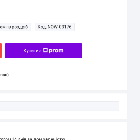
ом і в роздріб
Код:
NOW-03176
Купити з
Іван)
тягом 14 днів
за домовленістю