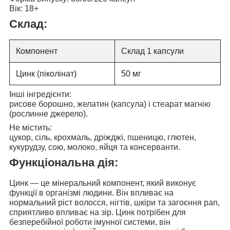
Вік:
18+
Склад:
Компонент
Склад 1 капсули
Цинк (піколінат)
50 мг
Інші інгредієнти:
рисове борошно, желатин (капсула) і стеарат магнію
(рослинне джерело).
Не містить:
цукор, сіль, крохмаль, дріжджі, пшеницю, глютен,
кукурудзу, сою, молоко, яйця та консерванти.
Функціональна дія:
Цинк — це мінеральний компонент, який виконує
функції в організмі людини. Він
впливає на
нормальний ріст волосся, нігтів, шкіри та загоєння рan,
сприятливо впливає на зір
. Цинк потрібен для
безперебійної роботи імунної системи, він