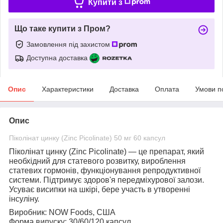
Купити з
Що таке купити з Пром?
Замовлення під захистом
Доступна доставка
Опис
Характеристики
Доставка
Оплата
Умови п
Опис
Піколінат цинку (Zinc Picolinate) 50 мг 60 капсул
Піколінат цинку (Zinc Picolinate)
— це препарат, який
необхідний для статевого розвитку, вироблення
статевих гормонів, функціонування репродуктивної
системи. Підтримує здоров'я передміхурової залози.
Усуває висипки на шкірі, бере участь в утворенні
інсуліну.
Виробник:
NOW Foods, США
Форма випуску:
30/60/120 капсул