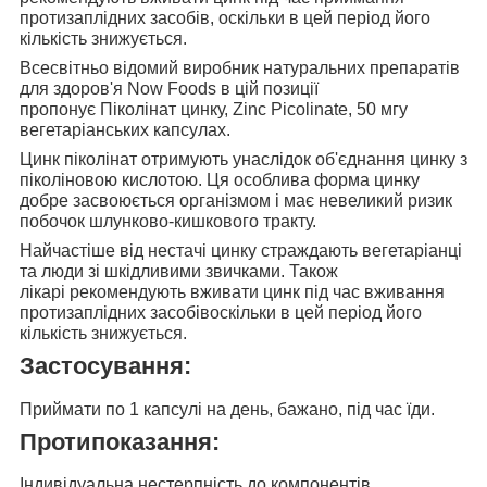
протизаплідних засобів, оскільки в цей період його
кількість знижується.
Всесвітньо відомий виробник натуральних препаратів
для здоров'я
Now Foods
в цій позиції
пропонує
Піколінат цинку, Zinc Picolinate, 50 мг
у
вегетаріанських капсулах.
Цинк піколінат отримують унаслідок об'єднання
цинку з
піколіновою кислотою. Ця особлива форма цинку
добре засвоюється організмом і має невеликий ризик
побочок шлунково-кишкового тракту.
Найчастіше від нестачі цинку страждають вегетаріанці
та люди зі шкідливими звичками. Також
лікарі
рекомендують вживати цинк під час вживання
протизаплідних засобів
оскільки в цей період його
кількість знижується.
Застосування:
Приймати
по 1 капсулі на день,
бажано, під час їди.
Протипоказання:
Індивідуальна нестерпність до компонентів.