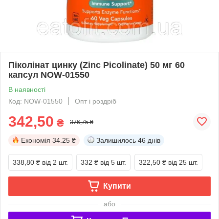
Піколінат цинку (Zinc Picolinate) 50 мг 60
капсул NOW-01550
В наявності
Код: NOW-01550
Опт і роздріб
342,50
₴
376,75 ₴
Економія
34.25 ₴
Залишилось
46 днів
338,80 ₴
від 2 шт.
332 ₴
від 5 шт.
322,50 ₴
від 25 шт.
Купити
або