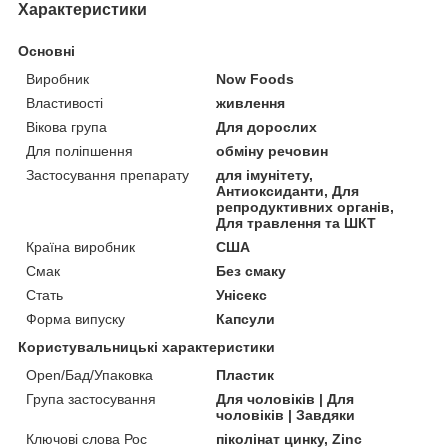
Характеристики
Основні
Виробник
Now Foods
Властивості
живлення
Вікова група
Для дорослих
Для поліпшення
обміну речовин
Застосування препарату
для імунітету,
Антиоксиданти, Для
репродуктивних органів,
Для травлення та ШКТ
Країна виробник
США
Смак
Без смаку
Стать
Унісекс
Форма випуску
Капсули
Користувальницькі характеристики
Open/Бад/Упаковка
Пластик
Група застосування
Для чоловіків | Для
чоловіків | Завдяки
Ключові слова Рос
піколінат цинку, Zinc