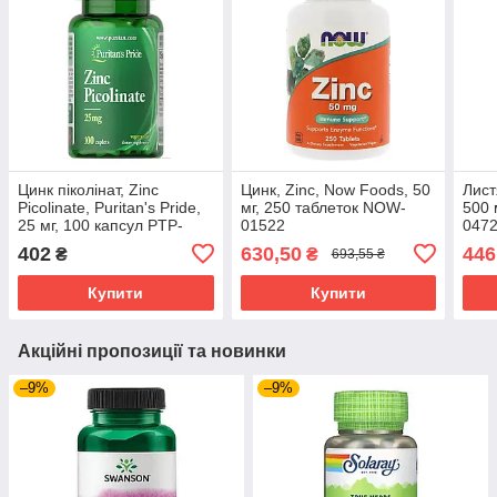
Цинк піколінат, Zinc
Цинк, Zinc, Now Foods, 50
Лист
Picolinate, Puritan's Pride,
мг, 250 таблеток NOW-
500 
25 мг, 100 капсул PTP-
01522
047
14261
402
630,50
446
₴
₴
693,55 ₴
Купити
Купити
Акційні пропозиції та новинки
–9%
–9%