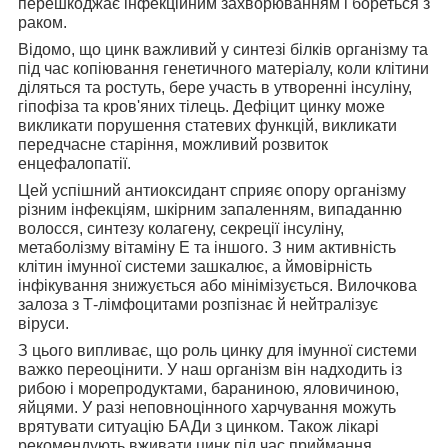
перешкоджає інфекційним захворюванням і бореться з
раком.
Відомо, що
цинк важливий у синтезі білків організму та
під час копіювання генетичного матеріалу
, коли клітини
діляться та ростуть, бере участь в утворенні інсуліну,
гіпофіза та кров'яних тілець. Дефіцит цинку може
викликати порушення статевих функцій, викликати
передчасне старіння, можливий розвиток
енцефалопатії.
Цей успішний антиоксидант сприяє
опору організму
різним інфекціям, шкірним запаленням, випаданню
волосся, синтезу колагену, секреції інсуліну,
метаболізму вітаміну Е та іншого. З ним активність
клітин імунної системи зашкалює, а ймовірність
інфікування знижується або мінімізується. Вилочкова
залоза з Т-лімфоцитами розпізнає й нейтралізує
віруси.
З цього випливає, що роль цинку
для імунної системи
важко переоцінити. У наш організм він надходить із
рибою і морепродуктами, бараниною, яловичиною,
яйцями. У разі неповноцінного харчування можуть
врятувати ситуацію БАДи з цинком. Також лікарі
рекомендують вживати цинк під час приймання