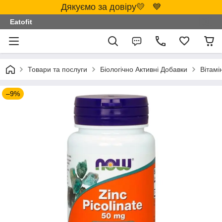
Дякуємо за довіру💛 💙
Eatofit
Товари та послуги
Біологічно Активні Добавки
Вітамі
–9%