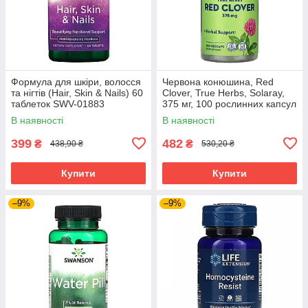
Формула для шкіри, волосся
Червона конюшина, Red
та нігтів (Hair, Skin & Nails) 60
Clover, True Herbs, Solaray,
таблеток SWV-01883
375 мг, 100 рослинних капсул
SOR-01480
В наявності
В наявності
399
482
₴
₴
438,90 ₴
530,20 ₴
Купити
Купити
–9%
–9%