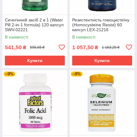
Сечогінний засіб 2 в 1 (Water
Резистентність гомоцистеїну
Pill 2-in-1 formula) 120 капсул
(Homocysteine Resist) 60
SWV-02221
капсул LEX-21216
В наявності
В наявності
541,50
1 057,50
₴
₴
595,65 ₴
1 163,25 ₴
Купити
Купити
–9%
–9%