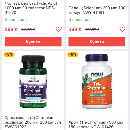
Фолієва кислота (Folic Acid)
1000 мкг 90 таблеток NFS-
Селен (Selenium) 200 мкг 100
01270
капсул NWY-41081
В наявності
В наявності
288
398
₴
₴
316,80 ₴
437,80 ₴
Купити
Купити
–9%
–9%
Хром піколінат (Chromium
picolinate) 200 мкг 100 капсул
Хром (Tri-Chromium) 500 мкг
SWV-01922
180 капсул NOW-01426