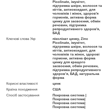
Picolinate, імунітет,
підтримка шкіри, волосся та
нігтів, антиоксидант, для
чоловіків і жінок, здоров'я
гормонів, активна форма
цинку для засвоєння, обмін
речовин, підтримка
репродуктивного здоров'я,
БАД
Ключові слова Укр
піколінат цинку, Zinc
Picolinate, імунітет,
підтримка шкіри, волосся та
нігтів, антиоксидант, для
чоловіків та жінок, здорові
гормони, активна форма
цинку для кращого
засвоєння, обмін речовин,
підтримка репродуктивного
здоров’я, БАД, натуральна
форма
Корисні властивості
цинк
Країна походження
США
Спосіб застосування
Покровна система |
Покровна система|
Покровна система|
Покровна система|