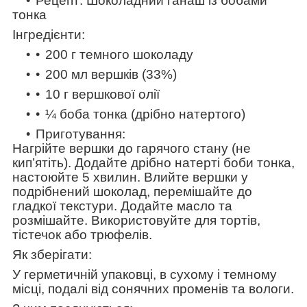
Рецепт: Шоколадний ганаш із бобами
тонка
Інгредієнти:
200 г темного шоколаду
200 мл вершків (33%)
10 г вершкової олії
¼ боба тонка (дрібно натертого)
Приготування:
Нагрійте вершки до гарячого стану (не
кип’ятіть). Додайте дрібно натерті боби тонка,
настоюйте 5 хвилин. Влийте вершки у
подрібнений шоколад, перемішайте до
гладкої текстури. Додайте масло та
розмішайте. Використовуйте для тортів,
тістечок або трюфелів.
Як зберігати:
У герметичній упаковці, в сухому і темному
місці, подалі від сонячних променів та вологи.