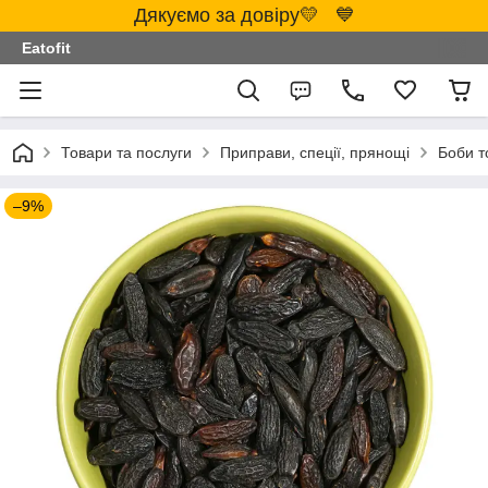
Дякуємо за довіру💛 💙
Eatofit
Товари та послуги
Приправи, спеції, прянощі
Боби т
–9%