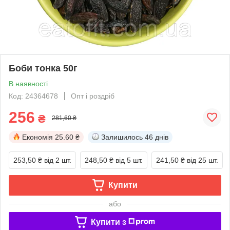
Боби тонка 50г
В наявності
Код: 24364678
Опт і роздріб
256
₴
281,60 ₴
Економія
25.60 ₴
Залишилось
46 днів
253,50 ₴
від 2 шт.
248,50 ₴
від 5 шт.
241,50 ₴
від 25 шт.
Купити
або
Купити з