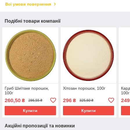
Всі умови повернення
Подібні товари компанії
Гриб Шиїтаке порошок,
Хітозан порошок, 100г
Кард
100г
100г
260,50
296
249
₴
₴
286,55 ₴
325,60 ₴
Купити
Купити
Акційні пропозиції та новинки