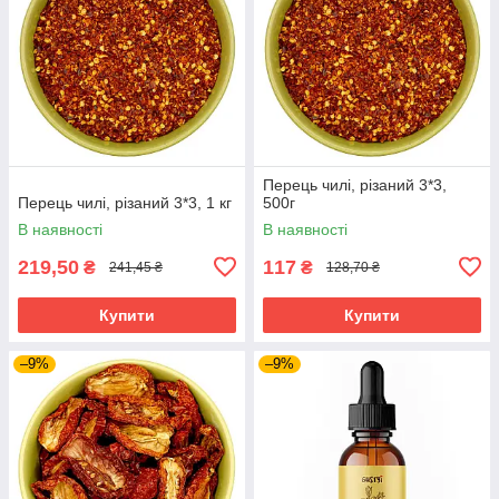
Перець чилі, різаний 3*3,
Перець чилі, різаний 3*3, 1 кг
500г
В наявності
В наявності
219,50
117
₴
₴
241,45 ₴
128,70 ₴
Купити
Купити
–9%
–9%