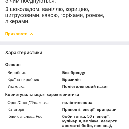
З чим поєднуються:
З шоколадом, ваніллю, корицею,
цитрусовими, кавою, горіхами, ромом,
лікерами.
Приховати
Характеристики
Основні
Виробник
Без бренду
Країна виробник
Бразилія
Упаковка
Поліетиленовий пакет
Користувальницькі характеристики
Open/Спеції/Упаковка
поліетиленова
Категорії
Пряності, спеції, приправи
Ключові слова Рос
боби тонка, 50 г, спеції,
кулінарія, випічка, десерти,
ароматні боби, прянощі,