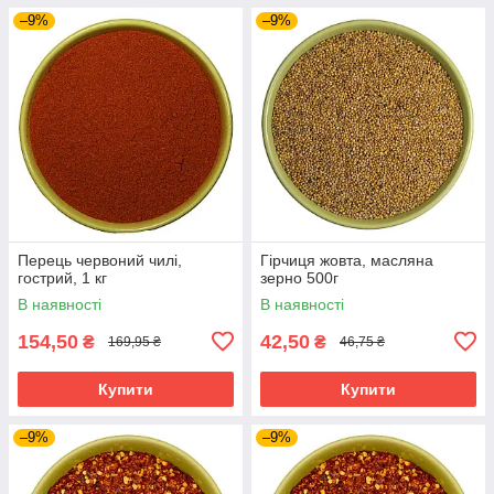
–9%
–9%
Перець червоний чилі,
Гірчиця жовта, масляна
гострий, 1 кг
зерно 500г
В наявності
В наявності
154,50
42,50
₴
₴
169,95 ₴
46,75 ₴
Купити
Купити
–9%
–9%