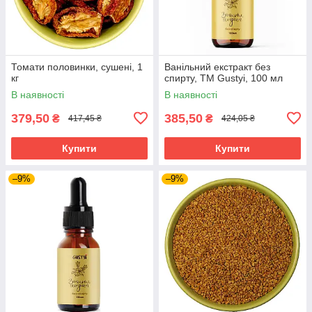
Томати половинки, сушені, 1
Ванільний екстракт без
кг
спирту, ТМ Gustyi, 100 мл
В наявності
В наявності
379,50
385,50
₴
₴
417,45 ₴
424,05 ₴
Купити
Купити
–9%
–9%