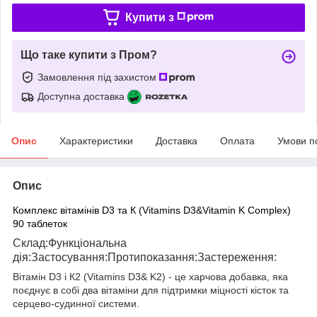
Купити з
Що таке купити з Пром?
Замовлення під захистом
Доступна доставка
Опис
Характеристики
Доставка
Оплата
Умови п
Опис
Комплекс вітамінів D3 та К (Vitamins D3&Vitamin K Complex)
90 таблеток
Склад:Функціональна
дія:Застосування:Протипоказання:Застереження:
Вітамін D3 і К2 (Vitamins D3& K2) - це харчова добавка, яка
поєднує в собі два вітаміни для підтримки міцності кісток та
серцево-судинної системи.