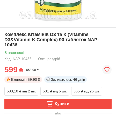
Комплекс вітамінів D3 та К (Vitamins
D3&Vitamin K Complex) 90 таблеток NAP-
10436
В наявності
Код: NAP-10436
Опт і роздріб
599
₴
658,90 ₴
Економія
59.90 ₴
Залишилось
46 днів
593,10 ₴
від 2 шт.
581 ₴
від 5 шт.
565 ₴
від 25 шт.
Купити
або