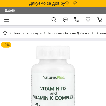
Дякуємо за довіру💛 💙
Eatofit
Товари та послуги
Біологічно Активні Добавки
Вітамі
–9%