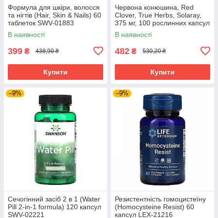
Формула для шкіри, волосся
Червона конюшина, Red
та нігтів (Hair, Skin & Nails) 60
Clover, True Herbs, Solaray,
таблеток SWV-01883
375 мг, 100 рослинних капсул
SOR-01480
В наявності
В наявності
399
482
₴
₴
438,90 ₴
530,20 ₴
Купити
Купити
–9%
–9%
Сечогінний засіб 2 в 1 (Water
Резистентність гомоцистеїну
Pill 2-in-1 formula) 120 капсул
(Homocysteine Resist) 60
SWV-02221
капсул LEX-21216