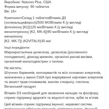
Виробник: Natures Plus, США
Форма випуску: 90 таблеток
Вік: 18+
КомпонентСклад 1 таблетокВітамін Д3
(холекальциферол)2500 МОВітамін К (у вигляді
філохінону [K1])120 мкгВітамін К (у вигляді
менатетренону [K2, MK-4])90 мкгВітамін К (у вигляді
менахінону
[K2, MK-7]) (K2VITAL®)30 мкг
Інші інгредієнти:
Мікрокристалічна целюлоза, целюлоза (рослинного
походження), діоксид кремнію, органічні рисові висівки,
органічний мальтодекстрин з тапіоки.
Не містить:
Штучних барвників, консервантів та всіх основних алергенів,
зазначених у законі США про маркування харчових алергенів
та захист прав споживачів, магнію стеарату, глютена.
Веганський продукт.
Вітамін D3 необхідний для засвоєння кальцію та фосфору,
сприяє підтримці здоров'я та міцності кісток, зубів та м'язів.
Цей вітамін сприяє підтримці імунної, нервової систем,
покращенню обмінних процесів, підтримці судин, функцій