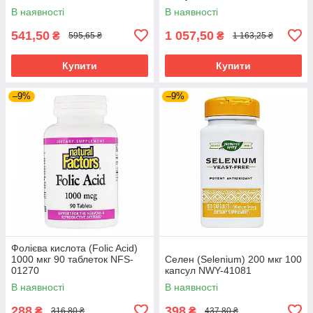
В наявності
В наявності
541,50
1 057,50
₴
₴
595,65 ₴
1 163,25 ₴
Купити
Купити
–9%
–9%
Фолієва кислота (Folic Acid)
1000 мкг 90 таблеток NFS-
Селен (Selenium) 200 мкг 100
01270
капсул NWY-41081
В наявності
В наявності
288
398
₴
₴
316,80 ₴
437,80 ₴