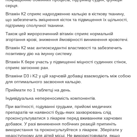
серця.
Вітамін К2 сприяє надходженню кальцію в кісткову тканину,
що забезпечить зміцнення кісток та підвищення їх щільності,
підтримку сполучної тканини.
Також цей жиророзчинний вітамін сприяє нормальній
згортання крові, зниження ймовірності виникнення кровотечі.
Вітамін К2 має антиоксидантні властивості та забезпечить
позитивну дію на імунну систему.
Вітамін К бере участь у підвищенні міцності судинних стінок,
сприяє загоєнню ран.
Вітаміни D3 і K2 у цій харчовій добавці взаємодіють між собою
для оптимального засвоєння кальцію.
Приймати по 1 таблетці на день.
Індивідуальна непереносимість компонентів.
При вагітності, годуванні грудьми, прийомі медичних
препаратів чи наявності будь-яких захворювань слід
проконсультуватися з лікарем перед вживанням харчових
добавок. У разі виникнення побічних реакцій припиніть
використання та проконсультуйтеся з лікарем. Зберігати у
недоступному для дітей місці. Не використовувати, якщо