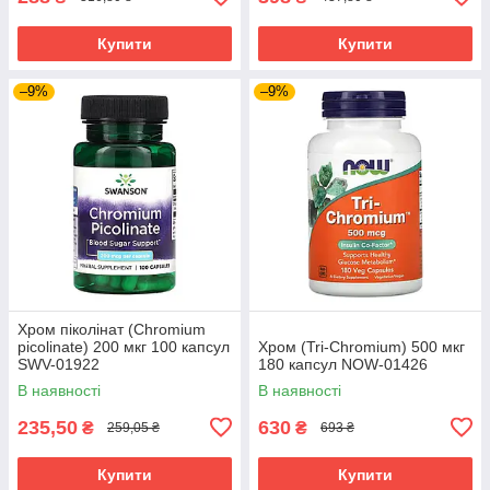
Купити
Купити
–9%
–9%
Хром піколінат (Chromium
picolinate) 200 мкг 100 капсул
Хром (Tri-Chromium) 500 мкг
SWV-01922
180 капсул NOW-01426
В наявності
В наявності
235,50
630
₴
₴
259,05 ₴
693 ₴
Купити
Купити