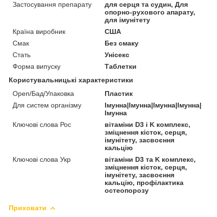
Застосування препарату
для серця та судин, Для
опорно-рухового апарату,
для імунітету
Країна виробник
США
Смак
Без смаку
Стать
Унісекс
Форма випуску
Таблетки
Користувальницькі характеристики
Open/Бад/Упаковка
Пластик
Для систем організму
Імунна|Імунна|Імунна|Імунна|
Імунна
Ключові слова Рос
вітаміни D3 і K комплекс,
зміцнення кісток, серця,
імунітету, засвоєння
кальцію
Ключові слова Укр
вітаміни D3 та K комплекс,
зміцнення кісток, серця,
імунітету, засвоєння
кальцію, профілактика
остеопорозу
Приховати