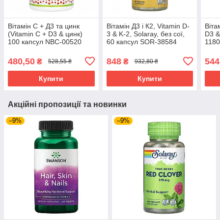
Вітамін С + Д3 та цинк
Вітамін Д3 і К2, Vitamin D-
Віта
(Vitamin C + D3 & цинк)
3 & K-2, Solaray, без сої,
D3 &
100 капсул NBC-00520
60 капсул SOR-38584
118
480,50
848
544
₴
₴
528,55 ₴
932,80 ₴
Купити
Купити
Акційні пропозиції та новинки
–9%
–9%