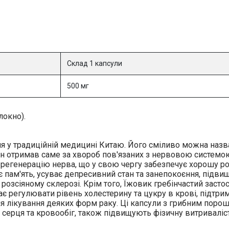
Склад 1 капсули
500 мг
локно).
 у традиційній медицині Китаю. Його сміливо можна назв
н отримав саме за хвороб пов'язаних з нервовою системою
регенерацію нерва, що у свою чергу забезпечує хорошу ро
 пам'ять, усуває депресивний стан та занепокоєння, підви
озсіяному склерозі. Крім того, Їжовик гребінчастий засто
ає регулювати рівень холестерину та цукру в крові, підтри
для лікування деяких форм раку. Ці капсули з грибним пор
серця та кровообіг, також підвищують фізичну витриваліст