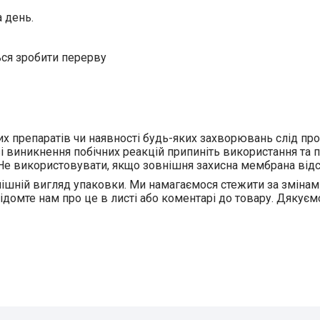
 день.
ься зробити перерву
их препаратів чи наявності будь-яких захворювань слід пр
 виникнення побічних реакцій припиніть використання та 
і. Не використовувати, якщо зовнішня захисна мембрана від
ішній вигляд упаковки. Ми намагаємося стежити за змінам
відомте нам про це в листі або коментарі до товару. Дякуєм