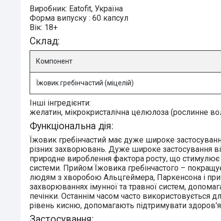
Виробник:
Eatofit, Україна
Форма випуску
:
60 капсул
Вік:
18+
Склад:
Компонент
Їжовик гребінчастий (міцелій)
Інші інгредієнти:
желатин, мікрокристалічна целюлоза (рослинне во
Функціональна дія:
Їжовик гребінчастий
має дуже широке застосування
різних захворювань. Дуже широке застосування ві
природне вироблення фактора росту, що стимулює 
системи. Прийом Їжовика гребінчастого – покращує
людям з хворобою Альцгеймера, Паркенсона і при р
захворюваннях імунної та травної систем, допомаг
печінки. Останнім часом часто використовується 
рівень кисню, допомагають підтримувати здоров'я 
Застосування: