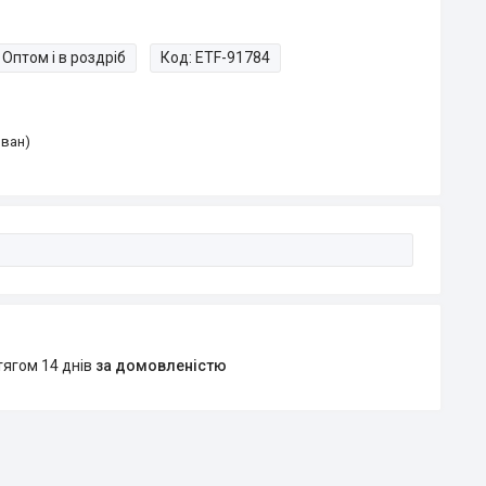
Оптом і в роздріб
Код:
ETF-91784
Іван)
тягом 14 днів
за домовленістю