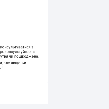
оконсультуватися з
проконсультуйтеся з
сутня чи пошкоджена.
и, але якщо ви
о!