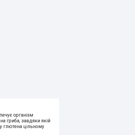
зпечує організм
а гриба, завдяки якій
ту глютена цільному