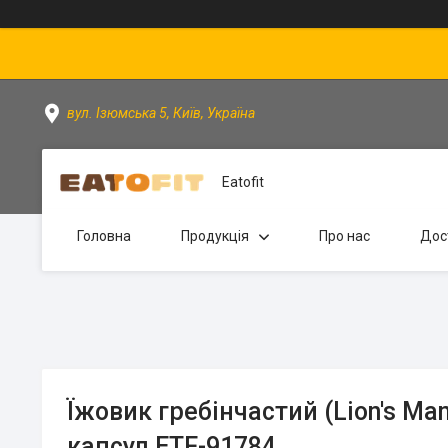
вул. Ізюмська 5, Київ, Україна
Eatofit
Головна
Продукція
Про нас
Дос
Їжовик гребінчастий (Lion's Man
капсул ETF-91784