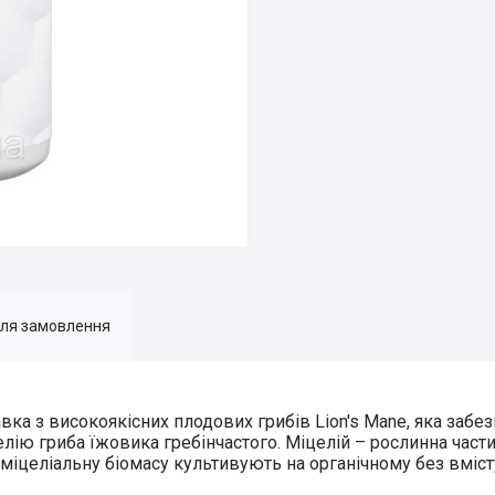
для замовлення
вка з високоякісних плодових грибів Lion's Mane, яка забе
ію гриба їжовика гребінчастого. Міцелій – рослинна частин
 міцеліальну біомасу культивують на органічному без вміс