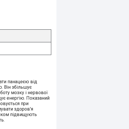
ати панацеєю від
. Він збільшує
боту мозку і нервової
щує енергію. Показаний
совується при
мувати здоров'я
ошком підвищують
ь.