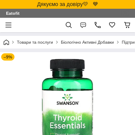
Дякуємо за довіру💛 💙
Eatofit
Товари та послуги
Біологічно Активні Добавки
Підтри
–9%