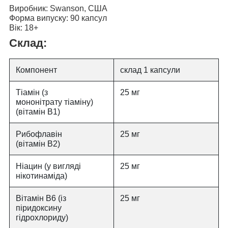
Виробник:
Swanson, США
Форма випуску:
90 капсул
Вік:
18+
Склад:
Компонент
склад 1 капсули
Тіамін (з
25 мг
мононітрату тіаміну)
(вітамін B1)
Рибофлавін
25 мг
(вітамін B2)
Ніацин (у вигляді
25 мг
нікотинаміда)
Вітамін B6 (із
25 мг
піридоксину
гідрохлориду)