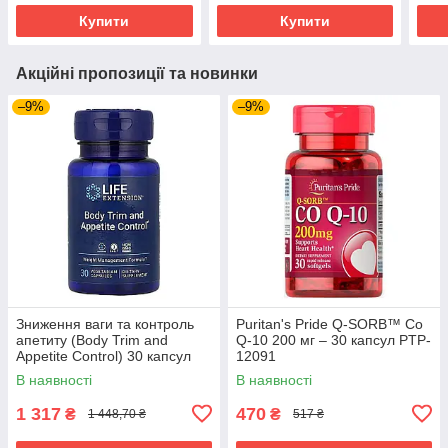
Купити
Купити
Акційні пропозиції та новинки
–9%
–9%
Зниження ваги та контроль
Puritan's Pride Q-SORB™ Co
апетиту (Body Trim and
Q-10 200 мг – 30 капсул PTP-
Appetite Control) 30 капсул
12091
LEX-25043
В наявності
В наявності
1 317
470
₴
₴
1 448,70 ₴
517 ₴