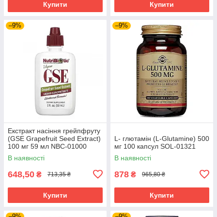
Купити
Купити
–9%
–9%
Екстракт насіння грейпфруту
(GSE Grapefruit Seed Extract)
L- глютамін (L-Glutamine) 500
100 мг 59 мл NBC-01000
мг 100 капсул SOL-01321
В наявності
В наявності
648,50
878
₴
₴
713,35 ₴
965,80 ₴
Купити
Купити
–9%
–9%