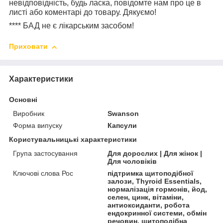
невідповідність, будь ласка, повідомте нам про це в
листі або коментарі до товару. Дякуємо!
****
БАД не є лікарським засобом!
Приховати
Характеристики
Основні
Виробник
Swanson
Форма випуску
Капсули
Користувальницькі характеристики
Група застосування
Для дорослих | Для жінок |
Для чоловіків
Ключові слова Рос
підтримка щитоподібної
залози, Thyroid Essentials,
нормалізація гормонів, йод,
селен, цинк, вітаміни,
антиоксиданти, робота
ендокринної системи, обмін
речовин, щитоподібна