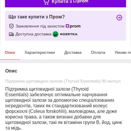
Купити з
Що таке купити з Пром?
Замовлення під захистом
Доступна доставка
Опис
Характеристики
Доставка
Оплата
Умови п
Опис
Підтримка щитовидної залози (Thyroid Essentials) 90 капсул
Підтримка щитовидної залози (Thyroid
Essentials)
забезпечує оптимальне харчування
щитовидної залози за допомогою спеціалізованих
інгредієнтів, таких як стандартизований колеус
форскохлі (Coleus forskohlii), маловідома, але дуже
корисна трава, а також визнані добавки для
щитовидної залози, такі як вітаміни групи B, йод, цинк
та мідь.