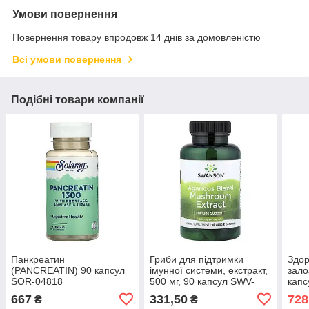
Умови повернення
Повернення товару впродовж 14 днів за домовленістю
Всі умови повернення
Подібні товари компанії
Панкреатин
Гриби для підтримки
Здор
(PANCREATIN) 90 капсул
імунної системи, екстракт,
зало
SOR-04818
500 мг, 90 капсул SWV-
капс
14122EXP
667
331,50
728
₴
₴