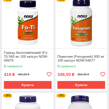
Горець багатоквітковий (Fo-
Ti) 560 мг 100 капсул NOW-
Пажитник (Fenugreek) 500 мг
04675
100 капсул NOW-04677
В наявності
В наявності
419
349,50
₴
₴
460,90 ₴
384,45 ₴
Купити
Купити
–9%
–9%