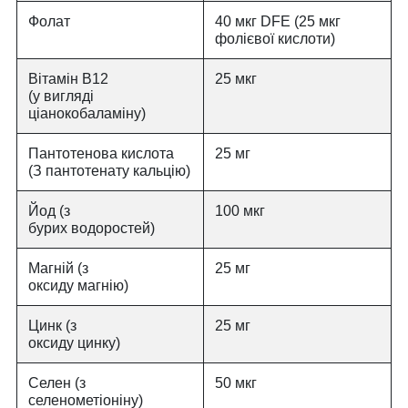
Фолат
40 мкг DFE (25 мкг
фолієвої кислоти)
Вітамін В12
25 мкг
(у вигляді
ціанокобаламіну)
Пантотенова кислота
25 мг
(З пантотенату кальцію)
Йод (з
100 мкг
бурих водоростей)
Магній (з
25 мг
оксиду магнію)
Цинк (з
25 мг
оксиду цинку)
Селен (з
50 мкг
селенометіоніну)