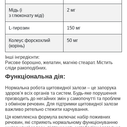
Мідь (і
2 мг
з глюконату міді)
L-тирозин
150 мг
Колеус форскохлий
50 мг
(корінь)
Інші інгредієнти:
Рисове борошно, желатин, магнію стеарат. Містить
сліди ракоподібних.
Функціональна дія:
Нормальна робота щитовидної залози – це запорука
здоров'я всіх органів та систем. Будь-яке порушення
призводить до негайних змін у самопочутті та проблем
з обміном речовин. Для підтримки щитовидної залози
важливо ретельно стежити харчування.
Ця комплексна формула включає набір поживних
речовин, які
сприяють нормальному функціонуванню