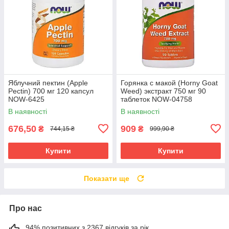
Яблучний пектин (Apple
Горянка с макой (Horny Goat
Pectin) 700 мг 120 капсул
Weed) экстракт 750 мг 90
NOW-6425
таблеток NOW-04758
В наявності
В наявності
676,50
909
₴
₴
744,15 ₴
999,90 ₴
Купити
Купити
Показати ще
Про нас
94% позитивних з 2367 відгуків за рік