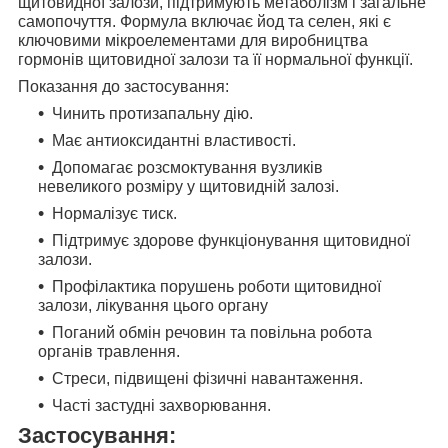
щитовидної залози, підтримують метаболізм і загальне
самопочуття.
Формула включає йод та селен, які є
ключовими мікроелементами для виробництва
гормонів щитовидної залози та її нормальної функції.
Показання до застосування:
Чинить протизапальну дію.
Має антиоксидантні властивості.
Допомагає розсмоктування вузликів
невеликого розміру у щитовидній залозі.
Нормалізує тиск.
Підтримує здорове функціонування щитовидної
залози.
Профілактика порушень роботи щитовидної
залози, лікування цього органу
Поганий обмін речовин та повільна робота
органів травлення.
Стреси, підвищені фізичні навантаження.
Часті застудні захворювання.
Застосування: