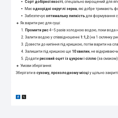
Сорт добірної якості
, спеціально вирощений для япо
Має
однорідні округлі зерна
, які добре тримають ф
Забезпечує
оптимальну липкість
для формування су
🔸 Як варити рис для суші:
Промити рис
4–5 разів холодною водою, поки вода 
Залити водою у співвідношенні
1:1,2
(на 1 склянку ри
Довести до кипіння під кришкою, потім варити на сл
Залишити під кришкою ще
10 хвилин
, не відкриваючи
Додати
рисовий оцет із цукром і сіллю
(за смаком)
🔸 Умови зберігання:
Зберігати в
сухому, прохолодному місці
у щільно закриті