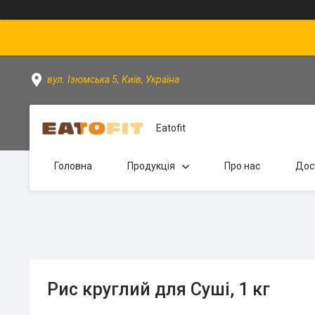
вул. Ізюмська 5, Київ, Україна
Eatofit
Головна
Продукція
Про нас
Дос
Рис круглий для Суші, 1 кг