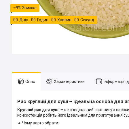
–9%
0
0
Днів
0
0
Годин
0
0
Хвилин
0
0
Секунд
Опис
Характеристики
Інформація 
Рис круглий для суші – ідеальна основа для 
Круглий рис для суші
– це спеціальний сорт рису з високи
консистенція робить його ідеальним для приготування суші
🔸 Чому варто обрати: