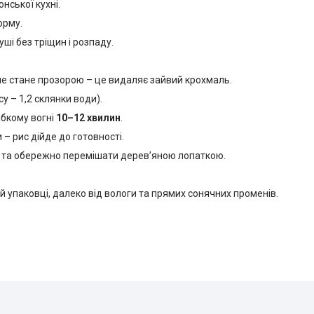
нської кухні.
орму.
ші без тріщин і розпаду.
не стане прозорою – це видаляє зайвий крохмаль.
су – 1,2 склянки води).
абкому вогні
10–12 хвилин
.
 – рис дійде до готовності.
 та обережно перемішати дерев’яною лопаткою.
й упаковці, далеко від вологи та прямих сонячних променів.