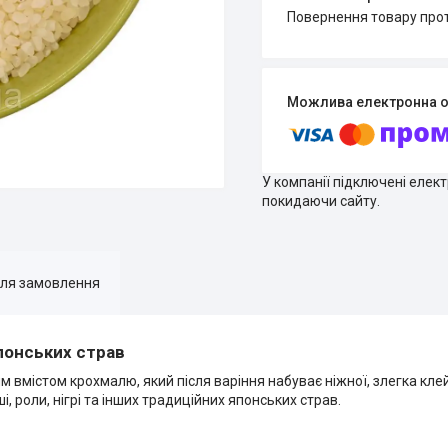
повернення товару про
У компанії підключені елек
покидаючи сайту.
для замовлення
японських страв
м вмістом крохмалю, який після варіння набуває ніжної, злегка кле
, роли, нігрі та інших традиційних японських страв.