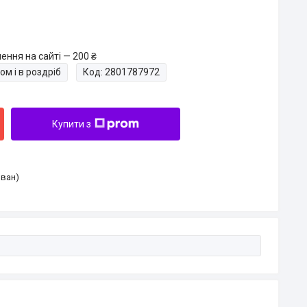
ення на сайті — 200 ₴
ом і в роздріб
Код:
2801787972
Купити з
Іван)