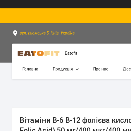
вул. Ізюмська 5, Київ, Україна
Eatofit
Головна
Продукція
Про нас
Дос
Вітаміни B-6 B-12 фолієва кисло
Folic Acid) 50 мг/400 мкг/400 м