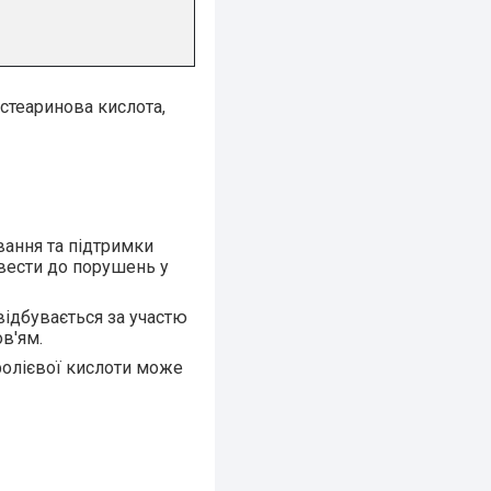
стеаринова кислота,
вання та
підтримки
звести до порушень у
відбувається за участю
в'ям.
 фолієвої кислоти може