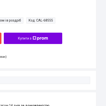
ом і в роздріб
Код:
CAL-68555
Купити з
Іван)
тягом 14 днів
за домовленістю