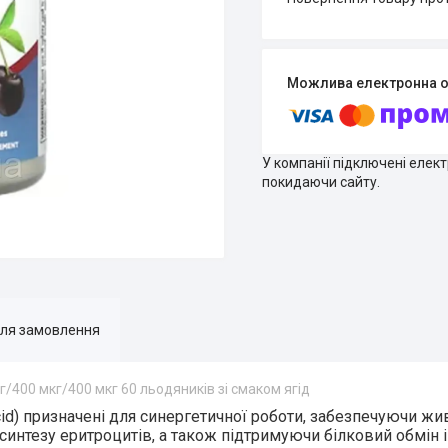
У компанії підключені елек
покидаючи сайту.
для замовлення
 мг/400 мкг/400 мкг 60 льодяників зі смаком ягід
id)
призначені для синергетичної роботи, забезпечуючи жи
интезу еритроцитів, а також підтримуючи білковий обмін 