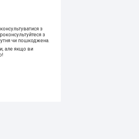
оконсультуватися з
проконсультуйтеся з
сутня чи пошкоджена.
и, але якщо ви
о!