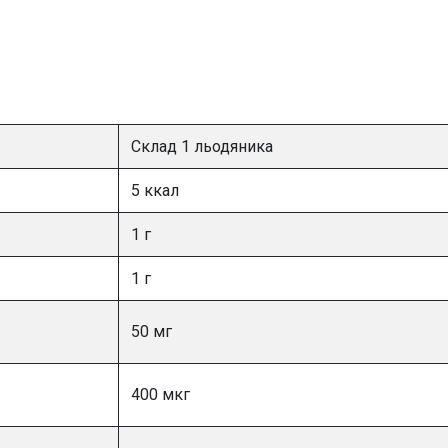
Склад 1 льодяника
5 ккал
1 г
1 г
50 мг
400 мкг