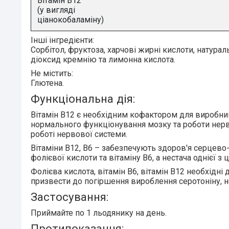
Вітамін B12
(у вигляді
ціанокобаламіну)
Інші інгредієнти:
Сорбітол, фруктоза, харчові жирні кислоти, натур
діоксид кремнію та лимонна кислота.
Не містить:
Глютена.
Функціональна дія:
Вітамін B12 є
необхідним кофактором для виробн
нормального функціонування мозку та роботи нер
роботі нервової системи.
Вітаміни В12, В6 – забезпечують
здоров'я серцево-
фолієвої кислоти та вітаміну В6, а нестача однієї
Фолієва кислота, вітамін В6, вітамін В12 необхідні 
призвести до погіршення вироблення серотоніну, 
Застосування:
Приймайте по 1 льодянику на день.
Протипоказання: