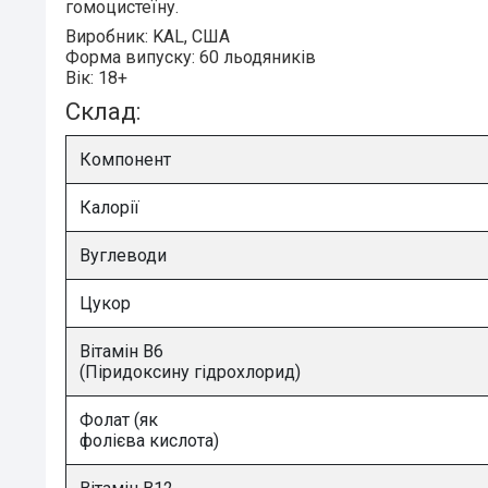
гомоцистеїну.
Виробник:
KAL, США
Форма випуску:
60 льодяників
Вік:
18+
Склад:
Компонент
Калорії
Вуглеводи
Цукор
Вітамін B6
(Піридоксину гідрохлорид)
Фолат (як
фолієва кислота)