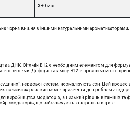
380 мкг
альна чорна вишня з іншими натуральними ароматизаторами, 
ицтва ДНК
. Вітамін В12 є необхідним елементом для форму
вової системи
. Дефіцит вітаміну В12 в організмі може при
судинної, нервової систем, нормалізують сон
. Цей процес 
 з цих поживних речовин може призвести до проблем зі здоро
для
виробництва медіаторів, а низький рівень вітамінів та
нейромедіаторів, що забезпечують контроль настрою.