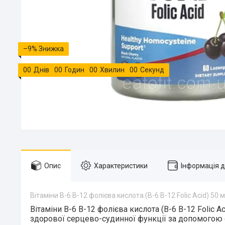
–9%
0
0
Днів
0
0
Годин
0
0
Хвилин
0
0
Секунд
Опис
Характеристики
Інформація 
Вітаміни B-6 B-12 фолієва кислота (B-6 B-12 Folic Acid) 50
Вітаміни B-6 B-12 фолієва кислота (B-6 B-12 Folic Ac
здорової серцево-судинної функції за допомогою с