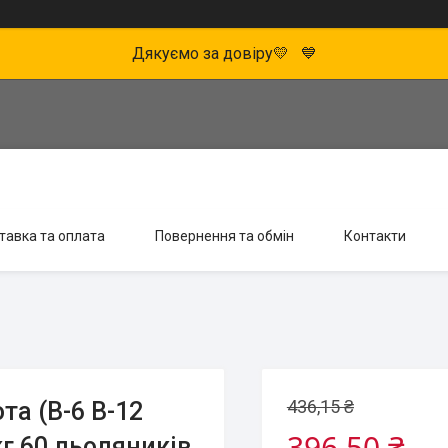
Дякуємо за довіру💛 💙
тавка та оплата
Повернення та обмін
Контакти
436,15 ₴
та (B-6 B-12
396,50 ₴
кг 60 льодяників