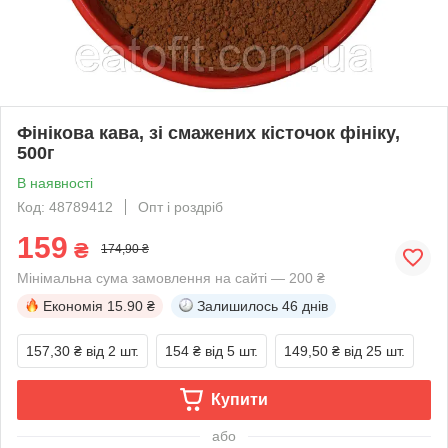
Фінікова кава, зі смажених кісточок фініку,
500г
В наявності
Код: 48789412
Опт і роздріб
159
₴
174,90 ₴
Мінімальна сума замовлення на сайті — 200 ₴
Економія
15.90 ₴
Залишилось
46 днів
157,30 ₴
від 2 шт.
154 ₴
від 5 шт.
149,50 ₴
від 25 шт.
Купити
або