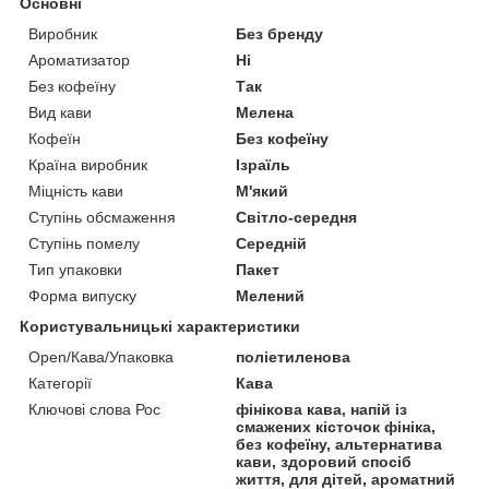
Основні
Виробник
Без бренду
Ароматизатор
Ні
Без кофеїну
Так
Вид кави
Мелена
Кофеїн
Без кофеїну
Країна виробник
Ізраїль
Міцність кави
М'який
Ступінь обсмаження
Світло-середня
Ступінь помелу
Середній
Тип упаковки
Пакет
Форма випуску
Мелений
Користувальницькі характеристики
Open/Кава/Упаковка
поліетиленова
Категорії
Кава
Ключові слова Рос
фінікова кава, напій із
смажених кісточок фініка,
без кофеїну, альтернатива
кави, здоровий спосіб
життя, для дітей, ароматний