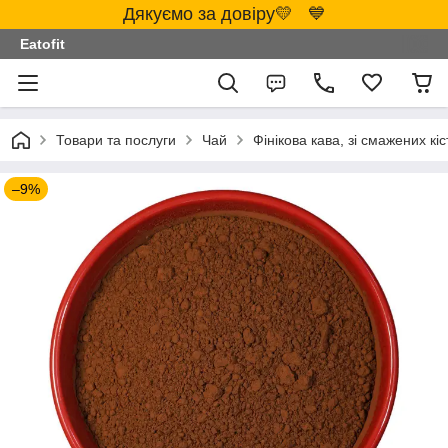
Дякуємо за довіру💛 💙
Eatofit
Товари та послуги
Чай
Фінікова кава, зі смажених кіс
–9%