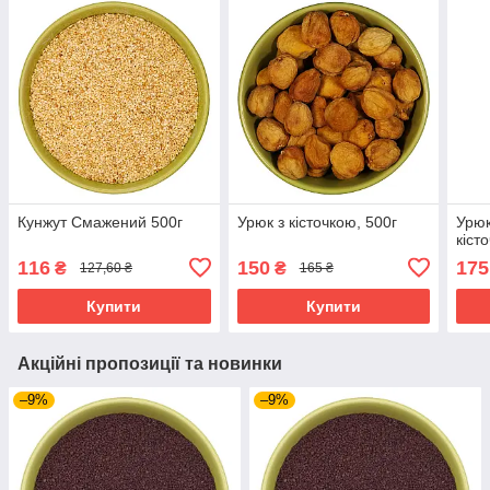
Кунжут Смажений 500г
Урюк з кісточкою, 500г
Урюк
кіст
116
150
175
₴
₴
127,60 ₴
165 ₴
Купити
Купити
Акційні пропозиції та новинки
–9%
–9%