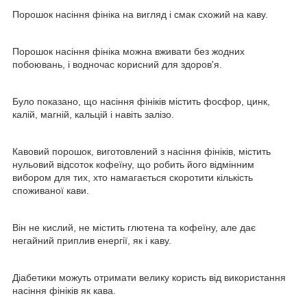
Порошок насіння фініка на вигляд і смак схожий на каву.
Порошок насіння фініка можна вживати без жодних
побоювань, і водночас корисний для здоров'я.
Було показано, що насіння фініків містить фосфор, цинк,
калій, магній, кальцій і навіть залізо.
Кавовий порошок, виготовлений з насіння фініків, містить
нульовий відсоток кофеїну, що робить його відмінним
вибором для тих, хто намагається скоротити кількість
споживаної кави.
Він не кислий, не містить глютена та кофеїну, але дає
негайний приплив енергії, як і каву.
Діабетики можуть отримати велику користь від використання
насіння фініків як кава.