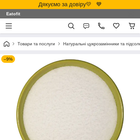
Дякуємо за довіру💛 💙
Eatofit
Товари та послуги
Натуральні цукрозамінники та підсол
–9%