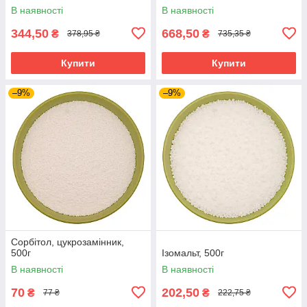
В наявності
В наявності
344,50
668,50
₴
₴
378,95 ₴
735,35 ₴
Купити
Купити
–9%
–9%
Сорбітол, цукрозамінник,
500г
Ізомальт, 500г
В наявності
В наявності
70
202,50
₴
₴
77 ₴
222,75 ₴