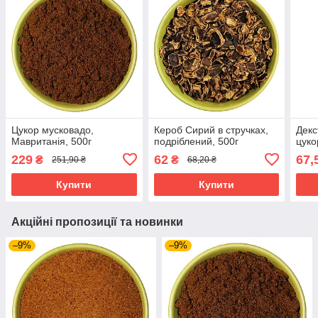
Цукор мусковадо,
Кероб Сирий в стручках,
Декс
Мавританія, 500г
подріблений, 500г
цуко
229
62
67,
₴
₴
251,90 ₴
68,20 ₴
Купити
Купити
Акційні пропозиції та новинки
–9%
–9%