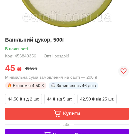
Ванільний цукор, 500г
В наявності
Код: 456840356
Опт і роздріб
45
₴
49,50 ₴
Мінімальна сума замовлення на сайті — 200 ₴
Економія
4.50 ₴
Залишилось
46 днів
44,50 ₴
від 2 шт.
44 ₴
від 5 шт.
42,50 ₴
від 25 шт.
Купити
або