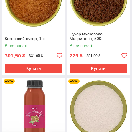
Цукор мусковадо,
Кокосовий цукор, 1 кг
Мавританія, 500г
В наявності
В наявності
301,50
229
₴
₴
331,65 ₴
251,90 ₴
Купити
Купити
–9%
–9%