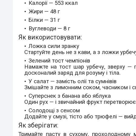
Калорії —
553
ккал
Жири — 48 г
Білки —
31
г
Вуглеводи —
8
г
Як використовувати:
Ложка сили зранку
Стартуйте день не з кави, а з ложки урбе
Зелений тост чемпіонів
Намажте на тост шар урбечу, зверху — 
досконалий заряд для розуму і тіла.
У салат — замість олії та сумнівів
Змішайте з лимонним соком, часником і с
Суперснек з банана або яблука
Один рух — і звичайний фрукт перетворюєт
Солодощі з сенсом
Додайте у смузі, тісто або трюфелі — вий
Як зберігати:
Тримайте пасту в сухому, прохолодному м