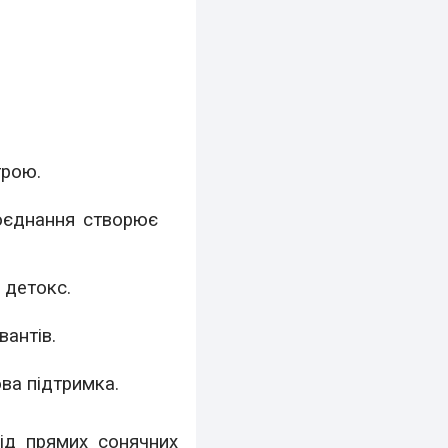
трою.
оєднання створює
 детокс.
вантів.
ова підтримка.
від прямих сонячних