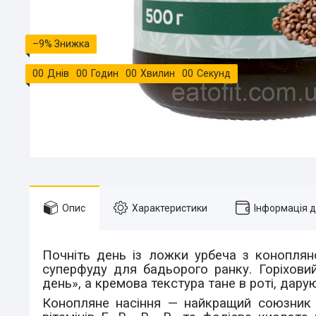
–9%
0
0
Днів
0
0
Годин
0
0
Хвилин
0
0
Секунд
Опис
Характеристики
Інформація 
Почніть день із ложки урбеча з коноплян
суперфуду для бадьорого ранку. Горіхови
день», а кремова текстура тане в роті, дарую
Конопляне насіння — найкращий союзник п