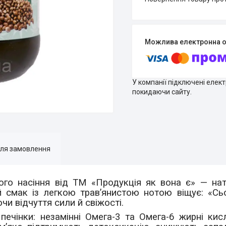
У компанії підключені елек
покидаючи сайту.
для замовлення
ого насіння від ТМ «Продукція як вона є» — на
й смак із легкою трав’янистою нотою віщує: «Сь
чи відчуття сили й свіжості.
ечінки: незамінні Омега-3 та Омега-6 жирні кис