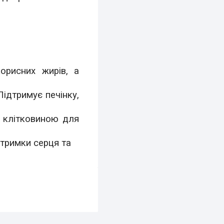
орисних жирів, а
ідтримує печінку,
і клітковиною для
дтримки серця та