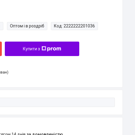
и
Оптом і в роздріб
Код:
2222222201036
Купити з
Іван)
тягом 14 днів
за домовленістю