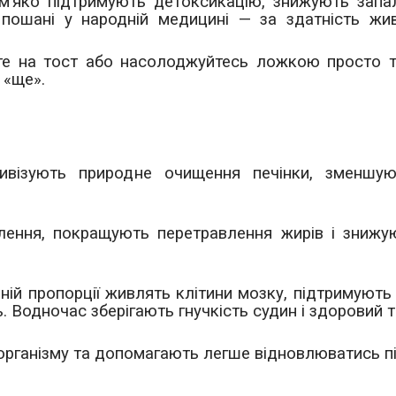
та м’яко підтримують детоксикацію, знижують зап
пошані у народній медицині — за здатність жив
те на тост або насолоджуйтесь ложкою просто т
 «ще».
тивізують природне очищення печінки, зменшу
ення, покращують перетравлення жирів і знижу
ній пропорції живлять клітини мозку, підтримують
ь. Водночас зберігають гнучкість судин і здоровий т
ї організму та допомагають легше відновлюватись п