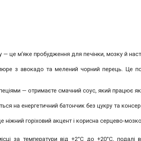
чу — це м’яке пробудження для печінки, мозку й нас
пюре з авокадо та мелений чорний перець. Це п
пеціями — отримаєте смачний соус, який працює як
ься на енергетичний батончик без цукру та консер
де ніжний горіховий акцент і корисна серцево-мозк
ісці за температури від +2°C до +20°C, подалі 