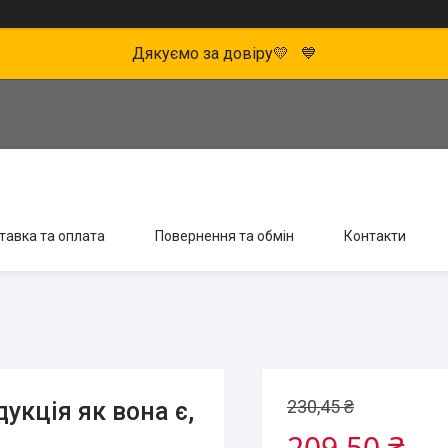
Дякуємо за довіру💛 💙
тавка та оплата
Повернення та обмін
Контакти
230,45 ₴
укція як вона є,
209,50 ₴