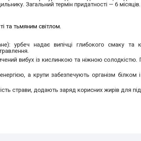
дильнику. Загальний термін придатності — 6 місяців.
і та тьмяним світлом.
ане):
урбеч надає випічці глибокого смаку та к
травлення.
ичений вибух із кислинкою та ніжною солодкістю. П
енергією, а крупи забезпечують організм білком 
сть страви, додають заряд корисних жирів для пі