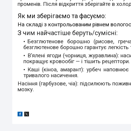
променів. Після відкриття зберігайте в холо
Як ми зберігаємо та фасуємо:
На складі з контрольованим рівнем вологост
З ч
им найчастіше беруть/cумісні:
Безглютенове борошно (рисове, греч
безглютенове борошно гарантує легкість 
В’ялені ягоди (чорниця, журавлина):
нас
покращує кровообіг — і тішить рецептори.
Каші (кіноа, амарант):
урбеч наповнює 
тривалого насичення.
Насіння (гарбузове, чіа):
підсилюють поживні
мозку.