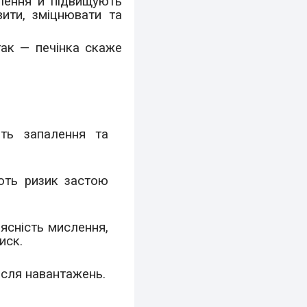
алення й підвищують
ити, зміцнювати та
ак — печінка скаже
ють запалення та
ють ризик застою
 ясність мислення,
иск.
ісля навантажень.