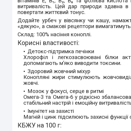
вітамінів E, B₁, B₂, B₆ та фолієва кисло
витривалість. Цей дар природи здавна в 
повертати життєвий тонус.
Додайте урбеч у вівсянку чи кашу, намаж
«дякую», а смакові рецептори вимагатимуть
Склад:
100% насіння коноплі.
Корисні властивості:
Детокс-підтримка печінки
Хлорофіл і легкозасвоювані білки ак
допомагають м’яко виводити токсини.
Здоровий жовчний міхур
Конопляні жири стимулюють жовчовиділ
жовчі.
Мозок у фокусі, серце в ритмі
Омега-3 та Омега-6 у рідкісно збалансова
стабільний настрій і емоційну витриваліст
Імунітет на захисті
Магній і цинк підсилюють захисні функці
КБЖУ на 100 г: