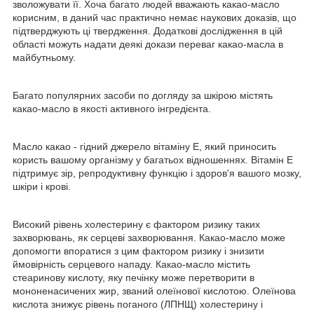
зволожувати її. Хоча багато людей вважають какао-масло
корисним, в даний час практично немає наукових доказів, що
підтверджують ці твердження. Додаткові дослідження в цій
області можуть надати деякі докази переваг какао-масла в
майбутньому.
Багато популярних засоби по догляду за шкірою містять
какао-масло в якості активного інгредієнта.
Масло какао - гідний джерело вітаміну Е, який приносить
користь вашому організму у багатьох відношеннях. Вітамін E
підтримує зір, репродуктивну функцію і здоров'я вашого мозку,
шкіри і крові.
Високий рівень холестерину є фактором ризику таких
захворювань, як серцеві захворювання. Какао-масло може
допомогти впоратися з цим фактором ризику і знизити
ймовірність серцевого нападу. Какао-масло містить
стеаринову кислоту, яку печінку може перетворити в
мононенасичених жир, званий олеїнової кислотою. Олеїнова
кислота знижує рівень поганого (ЛПНЩ) холестерину і