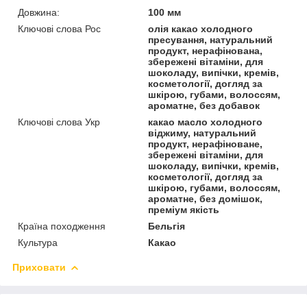
Довжина:
100 мм
Ключові слова Рос
олія какао холодного
пресування, натуральний
продукт, нерафінована,
збережені вітаміни, для
шоколаду, випічки, кремів,
косметології, догляд за
шкірою, губами, волоссям,
ароматне, без добавок
Ключові слова Укр
какао масло холодного
віджиму, натуральний
продукт, нерафіноване,
збережені вітаміни, для
шоколаду, випічки, кремів,
косметології, догляд за
шкірою, губами, волоссям,
ароматне, без домішок,
преміум якість
Країна походження
Бельгія
Культура
Какао
Приховати