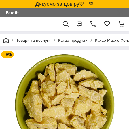
Дякуємо за довіру💛 💙
Eatofit
Товари та послуги
Какао-продукти
Какао Масло Холод
–9%