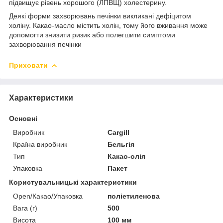
підвищує рівень хорошого (ЛПВЩ) холестерину.
Деякі форми захворювань печінки викликані дефіцитом
холіну. Какао-масло містить холін, тому його вживання може
допомогти знизити ризик або полегшити симптоми
захворювання печінки
Приховати
Характеристики
Основні
Виробник
Cargill
Країна виробник
Бельгія
Тип
Какао-олія
Упаковка
Пакет
Користувальницькі характеристики
Open/Какао/Упаковка
поліетиленова
Вага (г)
500
Висота
100 мм