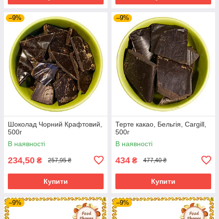
–9%
–9%
Шоколад Чорний Крафтовий,
Терте какао, Бельгія, Cargill,
500г
500г
В наявності
В наявності
234,50
434
₴
₴
257,95 ₴
477,40 ₴
Купити
Купити
–9%
–9%