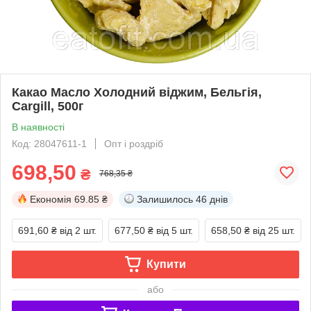
Какао Масло Холодний віджим, Бельгія,
Cargill, 500г
В наявності
Код: 28047611-1
Опт і роздріб
698,50
₴
768,35 ₴
Економія
69.85 ₴
Залишилось
46 днів
691,60 ₴
від 2 шт.
677,50 ₴
від 5 шт.
658,50 ₴
від 25 шт.
Купити
або