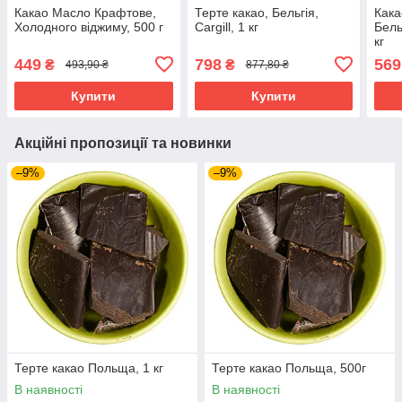
Какао Масло Крафтове,
Терте какао, Бельгія,
Кака
Холодного віджиму, 500 г
Cargill, 1 кг
Бель
кг
449
798
569
₴
₴
493,90 ₴
877,80 ₴
Купити
Купити
Акційні пропозиції та новинки
–9%
–9%
Терте какао Польща, 1 кг
Терте какао Польща, 500г
В наявності
В наявності