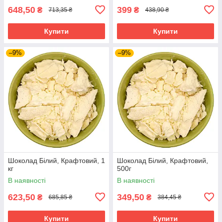
648,50
399
₴
₴
713,35 ₴
438,90 ₴
Купити
Купити
–9%
–9%
Шоколад Білий, Крафтовий, 1
Шоколад Білий, Крафтовий,
кг
500г
В наявності
В наявності
623,50
349,50
₴
₴
685,85 ₴
384,45 ₴
Купити
Купити