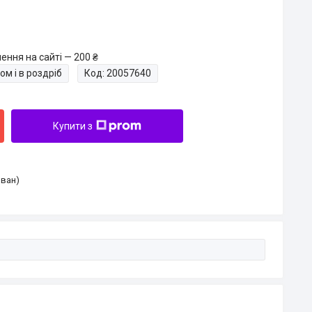
ення на сайті — 200 ₴
ом і в роздріб
Код:
20057640
Купити з
Іван)