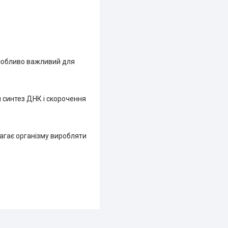
особливо важливий для
 синтез ДНК і скорочення
магає організму виробляти