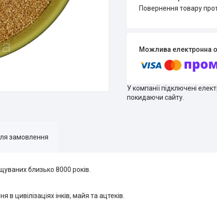
повернення товару про
У компанії підключені елек
покидаючи сайту.
для замовлення
ощуваних близько 8000 років.
в цивілізаціях інків, майя та ацтеків.