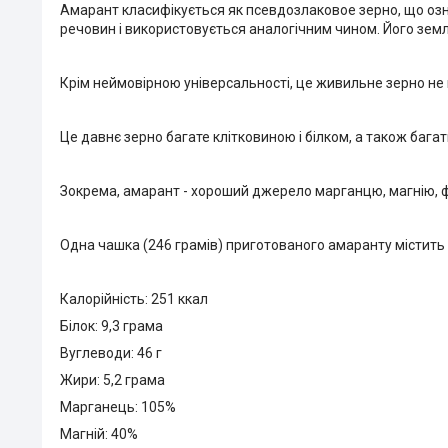
Амарант класифікується як псевдозлаковое зерно, що озна
речовин і використовується аналогічним чином. Його земл
Крім неймовірною універсальності, це живильне зерно не 
Це давнє зерно багате клітковиною і білком, а також ба
Зокрема, амарант - хороший джерело марганцю, магнію, ф
Одна чашка (246 грамів) приготованого амаранту містить 
Калорійність: 251 ккал
Білок: 9,3 грама
Вуглеводи: 46 г
Жири: 5,2 грама
Марганець: 105%
Магній: 40%