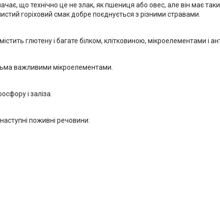
чає, що технічно це не злак, як пшениця або овес, але він має так
истий горіховий смак добре поєднується з різними стравами.
містить глютену і багате білком, клітковиною, мікроелементами і а
гатьма важливими мікроелементами.
осфору і заліза.
наступні поживні речовини: