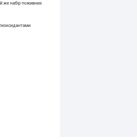
ий же набір поживних
нтиоксидантами.