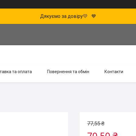
Дякуємо за довіру💛 💙
тавка та оплата
Повернення та обмін
Контакти
77,55 ₴
70,50 ₴