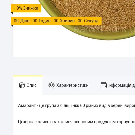
–9%
0
0
Днів
0
0
Годин
0
0
Хвилин
0
0
Секунд
Опис
Характеристики
Інформація 
Амарант - це група з більш ніж 60 різних видів зерен, вир
Ці зерна колись вважалися основним продуктом харчування 