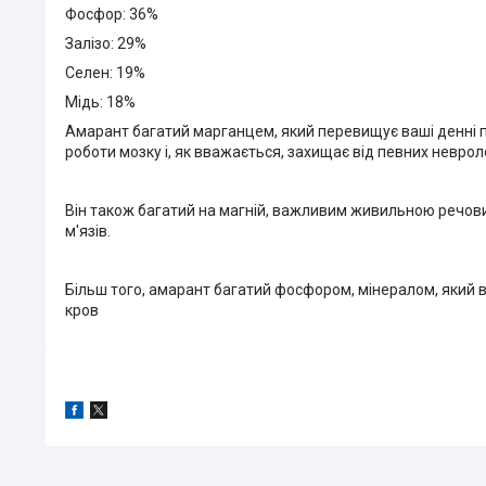
Фосфор: 36%
Залізо: 29%
Селен: 19%
Мідь: 18%
Амарант багатий марганцем, який перевищує ваші денні 
роботи мозку і, як вважається, захищає від певних невроло
Він також багатий на магній, важливим живильною речови
м'язів.
Більш того, амарант багатий фосфором, мінералом, який в
кров