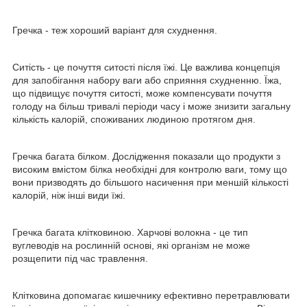
Гречка - теж хороший варіант для схуднення.
Ситість - це почуття ситості після їжі. Це важлива концепція
для запобігання набору ваги або сприяння схудненню. Їжа,
що підвищує почуття ситості, може компенсувати почуття
голоду на більш тривалі періоди часу і може знизити загальну
кількість калорій, споживаних людиною протягом дня.
Гречка багата білком. Дослідження показали що продукти з
високим вмістом білка необхідні для контролю ваги, тому що
вони призводять до більшого насичення при меншій кількості
калорій, ніж інші види їжі.
Гречка багата клітковиною. Харчові волокна - це тип
вуглеводів на рослинній основі, які організм не може
розщепити під час травлення.
Клітковина допомагає кишечнику ефективно перетравлювати