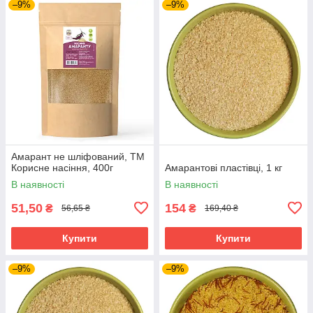
–9%
–9%
Амарант не шліфований, ТМ
Корисне насіння, 400г
Амарантові пластівці, 1 кг
В наявності
В наявності
51,50
154
₴
₴
56,65 ₴
169,40 ₴
Купити
Купити
–9%
–9%