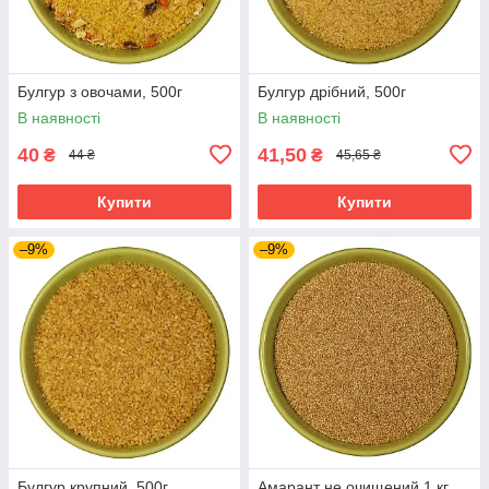
Булгур з овочами, 500г
Булгур дрібний, 500г
В наявності
В наявності
40
41,50
₴
₴
44 ₴
45,65 ₴
Купити
Купити
–9%
–9%
Булгур крупний, 500г
Амарант не очищений 1 кг