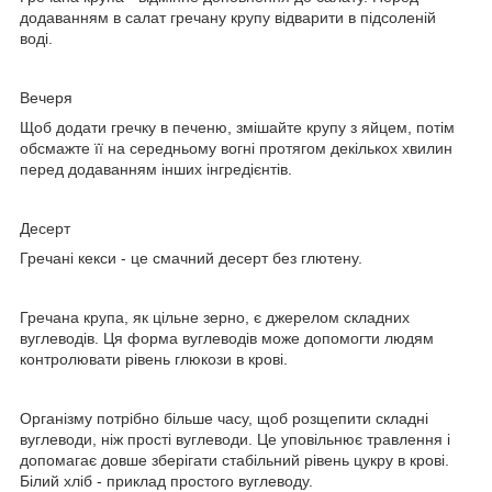
додаванням в салат гречану крупу відварити в підсоленій
воді.
Вечеря
Щоб додати гречку в печеню, змішайте крупу з яйцем, потім
обсмажте її на середньому вогні протягом декількох хвилин
перед додаванням інших інгредієнтів.
Десерт
Гречані кекси - це смачний десерт без глютену.
Гречана крупа, як цільне зерно, є джерелом складних
вуглеводів. Ця форма вуглеводів може допомогти людям
контролювати рівень глюкози в крові.
Організму потрібно більше часу, щоб розщепити складні
вуглеводи, ніж прості вуглеводи. Це уповільнює травлення і
допомагає довше зберігати стабільний рівень цукру в крові.
Білий хліб - приклад простого вуглеводу.