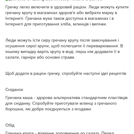
Гречку легко включити в здоровий раціон. Люди можуть купити
гречану крупу в магазинах здоров'я або вибрати марку в
Інтернеті. Гречана мука також доступна в магазинах і в
Інтернеті для приготування хліба, млинців і випічки.
Люди можуть їсти сиру гречану крупу після замочування і
осушення сирої крупи, щоб полегшити її переварювання. В
іншому випадку варіть крупу в воді, перш ніж додавати її в
салати, гарніри або основні страви.
Щоб додати в раціон гречку, спробуйте наступні ідеї рецептів:
Сніданок
Гречана каша - здорова альтернатива стандартним пластівців
для сніданку. Спробуйте приготувати млинці з гречаного
борошна, які добре поєднуються з ягодами.
Обід
Гречана крупа - відмінне доповнення до салату. Перед