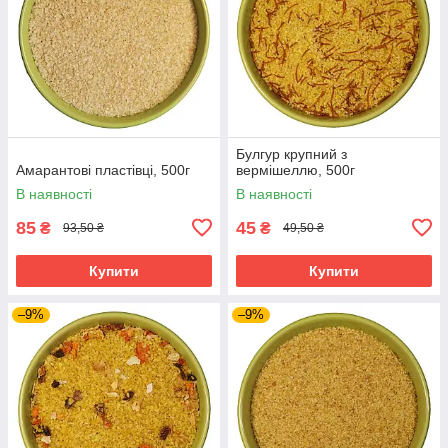
Булгур крупний з
Амарантові пластівці, 500г
вермішеллю, 500г
В наявності
В наявності
85
45
₴
₴
93,50 ₴
49,50 ₴
Купити
Купити
–9%
–9%