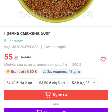
Гречка смажена 500г
В наявності
Код: 4820204760022
Опт і роздріб
55
₴
60,50 ₴
Мінімальна сума замовлення на сайті — 200 ₴
Економія
5.50 ₴
Залишилось
46 днів
54,40 ₴
від 2 шт.
53,50 ₴
від 5 шт.
52 ₴
від 25 шт.
Купити
або