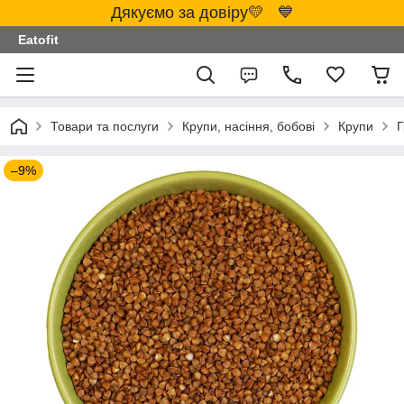
Дякуємо за довіру💛 💙
Eatofit
Товари та послуги
Крупи, насіння, бобові
Крупи
Г
–9%