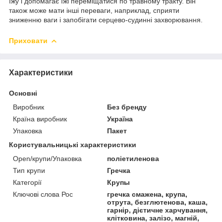
їжу і допомагає їжі переміщатися по травному тракту. Він
також може мати інші переваги, наприклад, сприяти
зниженню ваги і запобігати серцево-судинні захворювання.
Приховати
Характеристики
Основні
Виробник
Без бренду
Країна виробник
Україна
Упаковка
Пакет
Користувальницькі характеристики
Open/крупи/Упаковка
поліетиленова
Тип крупи
Гречка
Категорії
Крупы
Ключові слова Рос
гречка смажена, крупа,
отрута, безглютенова, каша,
гарнір, дієтичне харчування,
клітковина, залізо, магній,