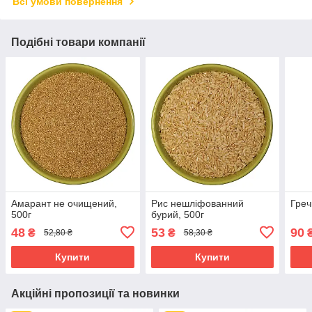
Всі умови повернення
Подібні товари компанії
Амарант не очищений,
Рис нешліфованний
Греч
500г
бурий, 500г
48
53
90
₴
₴
52,80 ₴
58,30 ₴
Купити
Купити
Акційні пропозиції та новинки