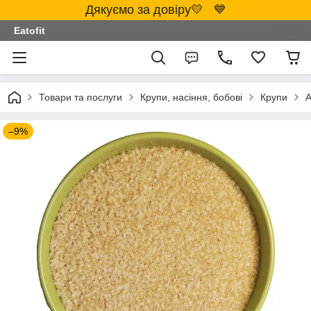
Дякуємо за довіру💛 💙
Eatofit
Товари та послуги
Крупи, насіння, бобові
Крупи
А
–9%