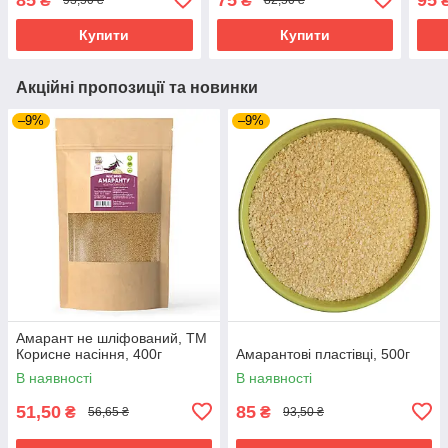
₴
₴
93,50 ₴
82,50 ₴
Купити
Купити
Акційні пропозиції та новинки
–9%
–9%
Амарант не шліфований, ТМ
Корисне насіння, 400г
Амарантові пластівці, 500г
В наявності
В наявності
51,50
85
₴
₴
56,65 ₴
93,50 ₴