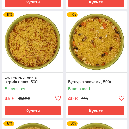
Купити
Купити
–9%
–9%
Булгур крупний з
вермішеллю, 500г
Булгур з овочами, 500г
В наявності
В наявності
45
40
₴
₴
49,50 ₴
44 ₴
Купити
Купити
–9%
–9%