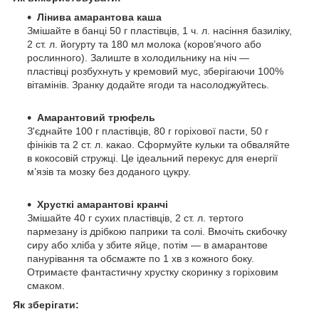
Лінива амарантова каша
Змішайте в банці 50 г пластівців, 1 ч. л. насіння базиліку,
2 ст. л. йогурту та 180 мл молока (коров’ячого або
рослинного). Залиште в холодильнику на ніч —
пластівці розбухнуть у кремовий мус, зберігаючи 100%
вітамінів. Зранку додайте ягоди та насолоджуйтесь.
Амарантовий трюфель
З'єднайте 100 г пластівців, 80 г горіхової пасти, 50 г
фініків та 2 ст. л. какао. Сформуйте кульки та обваляйте
в кокосовій стружці. Це ідеальний перекус для енергії
м’язів та мозку без доданого цукру.
Хрусткі амарантові кранчі
Змішайте 40 г сухих пластівців, 2 ст. л. тертого
пармезану із дрібкою паприки та солі. Вмочіть скибочку
сиру або хліба у збите яйце, потім — в амарантове
панурівання та обсмажте по 1 хв з кожного боку.
Отримаєте фантастичну хрустку скоринку з горіховим
смаком.
Як зберігати: