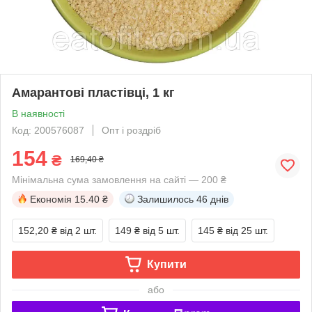
Амарантові пластівці, 1 кг
В наявності
Код: 200576087
Опт і роздріб
154
₴
169,40 ₴
Мінімальна сума замовлення на сайті — 200 ₴
Економія
15.40 ₴
Залишилось
46 днів
152,20 ₴
від 2 шт.
149 ₴
від 5 шт.
145 ₴
від 25 шт.
Купити
або