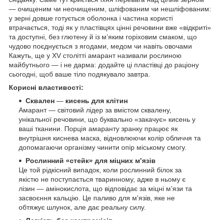
— очищеним чи неочищеним, шліфованим чи нешліфованим:
у зерні довше готується оболонка і частина користі
втрачається, тоді як у пластівцях цінні речовини вже «відкриті»
та доступні, без глютену й із м’яким горіховим смаком, що
чудово поєднується з ягодами, медом чи навіть овочами
Кажуть, ще у XV столітті амарант називали рослиною
майбутнього — і не дарма: додайте ці пластівці до раціону
сьогодні, щоб ваше тіло подякувало завтра.
Корисні властивості:
Сквален
—
кисень для клітин
Амарант — світовий лідер за вмістом сквалену,
унікальної речовини, що буквально «закачує» кисень у
ваші тканини. Порція амаранту зранку працює як
внутрішня киснева маска, відновлюючи колір обличчя та
допомагаючи організму чинити опір міському смогу.
Рослинний «стейк» для міцних м’язів
Це той рідкісний випадок, коли рослинний білок за
якістю не поступається тваринному, адже в ньому є
лізин — амінокислота, що відповідає за міцні м’язи та
засвоєння кальцію. Це паливо для м'язів, яке не
обтяжує шлунок, але дає реальну силу.