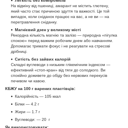
Легкість без компромісів
На відміну від пшениці, амарант не містить глютену,
який часто стає причиною здуття та важкості. Це той
випадок, коли сніданок працює на вас, а не ви — на
перетравлення сніданку.
Магнієвий дзен у великому місті
Рекордна кількість магнію та залізо — природна «пігулка
спокою» перед важким робочим днем або навчанням.
Допомагає тримати фокус і не реагувати на стресові
дрібниці.
Ситість без зайвих калорій
Складні вуглеводи з низьким глікемічним індексом —
ефективний «стоп-кран» від тяги до солодкого. Ви
спокійно доживете до обіду без нервових перекусів
печивом чи кавою.
КБЖУ на 100 г варених пластівців:
Калорійність — 105 ккал
Білки — 4.2 г
Жири — 1.7 г
Вуглеводи: — 20 г
Як використовувати: