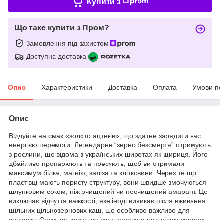
Купити з
Що таке купити з Пром?
Замовлення під захистом
Доступна доставка
Опис
Характеристики
Доставка
Оплата
Умови п
Опис
Відчуйте на смак «золото ацтеків», що здатне зарядити вас
енергією перемоги. Легендарне “зерно безсмертя” отримують
з рослини, що відома в українських широтах як щириця. Його
дбайливо пропарюють та пресують, щоб ви отримали
максимум білка, магнію, заліза та клітковини. Через те що
пластівці мають пористу структуру, вони швидше змочуються
шлунковим соком, ніж очищений чи неочищений амарант. Це
виключає відчуття важкості, яке іноді виникає після вживання
щільних цільнозернових каш, що особливо важливо для
сніданку. Саме тут криється їхня перевага над цілим зерном