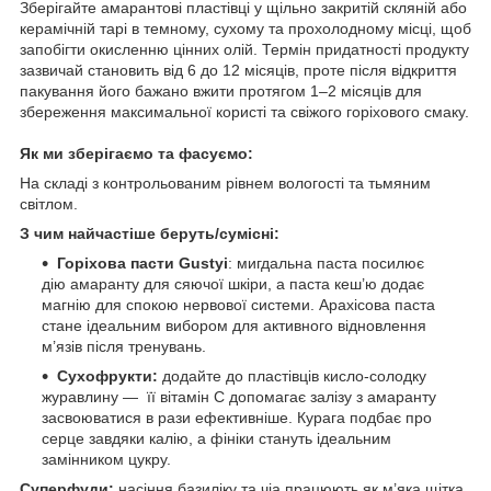
Зберігайте амарантові пластівці у щільно закритій скляній або
керамічній тарі в темному, сухому та прохолодному місці, щоб
запобігти окисленню цінних олій. Термін придатності продукту
зазвичай становить від 6 до 12 місяців, проте після відкриття
пакування його бажано вжити протягом 1–2 місяців для
збереження максимальної користі та свіжого горіхового смаку.
Як ми зберігаємо та фасуємо:
На складі з контрольованим рівнем вологості та тьмяним
світлом.
З чим найчастіше беруть/cумісні:
Горіхова пасти Gustyi
: мигдальна паста посилює
дію амаранту для сяючої шкіри, а паста кеш’ю додає
магнію для спокою нервової системи. Арахісова паста
стане ідеальним вибором для активного відновлення
м’язів після тренувань.
Сухофрукти:
додайте до пластівців кисло-солодку
журавлину — її вітамін С допомагає залізу з амаранту
засвоюватися в рази ефективніше. Курага подбає про
серце завдяки калію, а фініки стануть ідеальним
замінником цукру.
Суперфуди:
насіння базиліку та чіа працюють як м’яка щітка