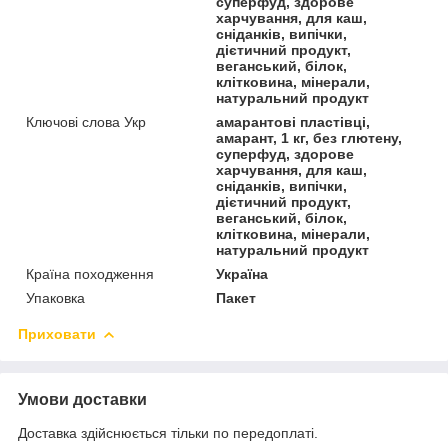
суперфуд, здорове
харчування, для каш,
сніданків, випічки,
дієтичний продукт,
веганський, білок,
клітковина, мінерали,
натуральний продукт
Ключові слова Укр
амарантові пластівці,
амарант, 1 кг, без глютену,
суперфуд, здорове
харчування, для каш,
сніданків, випічки,
дієтичний продукт,
веганський, білок,
клітковина, мінерали,
натуральний продукт
Країна походження
Україна
Упаковка
Пакет
Приховати
Умови доставки
Доставка здійснюється тільки по передоплаті.