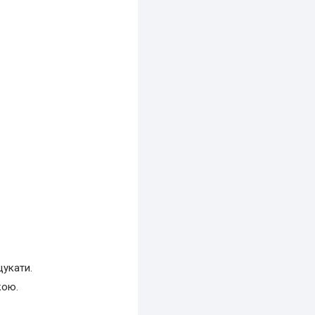
цукати.
кою.