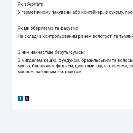
Як зберігати:
У герметичному пакуванні або контейнері, в сухому, пр
Як ми зберігаємо та фасуємо:
На складі з контрольованим рівнем вологості та тьмяни
З чим найчастіше беруть/cумісні:
З мигдалем, кеш’ю, фундуком, бразильським та волось
манго; банановим фаджем; цукатами ківі; чіа, льоном
маслом; ванільним екстрактом.