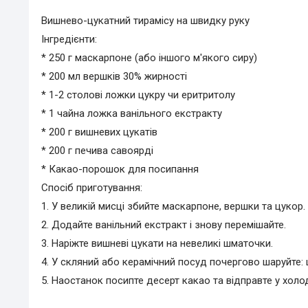
Вишнево-цукатний тирамісу на швидку руку
Інгредієнти:
* 250 г маскарпоне (або іншого м'якого сиру)
* 200 мл вершків 30% жирності
* 1-2 столові ложки цукру чи еритритолу
* 1 чайна ложка ванільного екстракту
* 200 г вишневих цукатів
* 200 г печива савоярді
* Какао-порошок для посипання
Спосіб приготування:
1. У великій мисці збийте маскарпоне, вершки та цукор.
2. Додайте ванільний екстракт і знову перемішайте.
3. Наріжте вишневі цукати на невеликі шматочки.
4. У скляний або керамічний посуд почергово шаруйте: 
5. Наостанок посипте десерт какао та відправте у хол