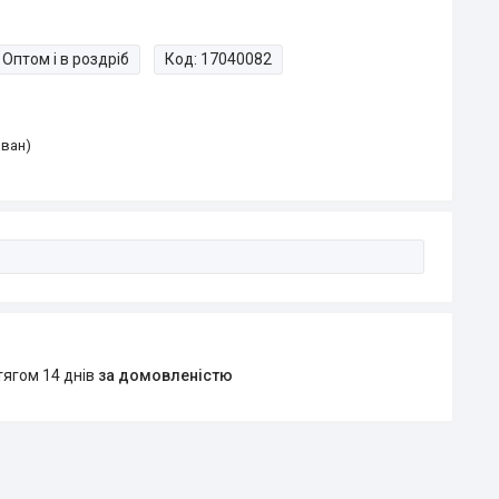
Оптом і в роздріб
Код:
17040082
Іван)
тягом 14 днів
за домовленістю