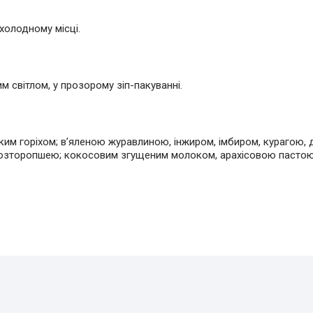
охолодному місці.
м світлом, у прозорому зіп-пакуванні.
ким горіхом; в’яленою журавлиною, інжиром, імбиром, курагою,
, розторопшею; кокосовим згущеним молоком, арахісовою пастою