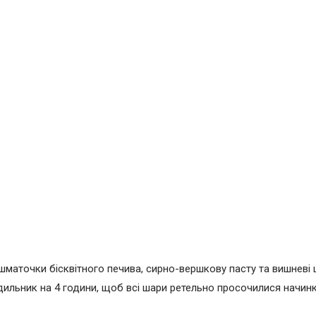
шматочки бісквітного печива, сирно-вершкову пасту та вишневі 
одильник на 4 години, щоб всі шари ретельно просочилися начин