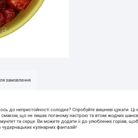
для замовлення
 щось до непристойності солодке? Спробуйте вишневі цукати. Ці 
смаком, що не лишає поганому настрою та втомі жодних шансів
мунітет та серце. Ви можете додати її до улюблених горіхів, що
я чудернацьких кулінарних фантазій!