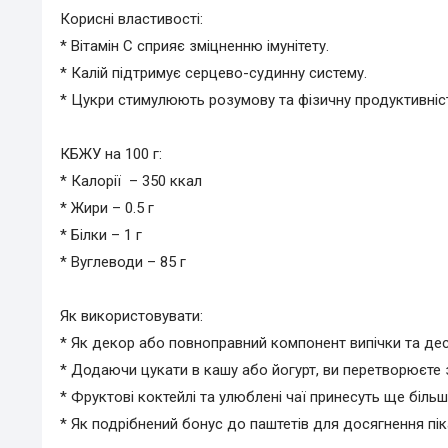
Корисні властивості:
* Вітамін С сприяє зміцненню імунітету.
* Калій підтримує серцево-судинну систему.
* Цукри стимулюють розумову та фізичну продуктивніс
КБЖУ на 100 г:
* Калорії – 350 ккал
* Жири – 0.5 г
* Білки – 1 г
* Вуглеводи – 85 г
Як використовувати:
* Як декор або повноправний компонент випічки та дес
* Додаючи цукати в кашу або йогурт, ви перетворюєте 
* Фруктові коктейлі та улюблені чаї принесуть ще біль
* Як подрібнений бонус до паштетів для досягнення пі