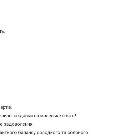
ть.
ертів.
звичні сніданки на маленьке свято!
ше задоволення.
кантного балансу солодкого та солоного.