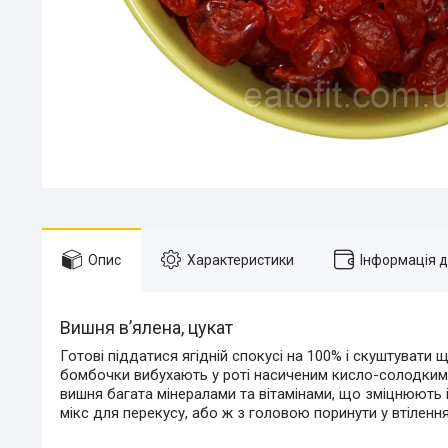
Опис
Характеристики
Інформація 
Вишня в’ялена, цукат
Готові піддатися ягідній спокусі на 100% і скуштувати
бомбочки вибухають у роті насиченим кисло-солодким 
вишня багата мінералами та вітамінами, що зміцнюють і
мікс для перекусу, або ж з головою поринути у втіленн