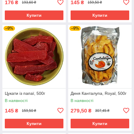
176
145
₴
₴
193,60 ₴
159,50 ₴
Купити
Купити
–9%
–9%
Цукати із папаї, 500г
Диня Канталупа, Royal, 500г
В наявності
В наявності
145
279,50
₴
₴
159,50 ₴
307,45 ₴
Купити
Купити