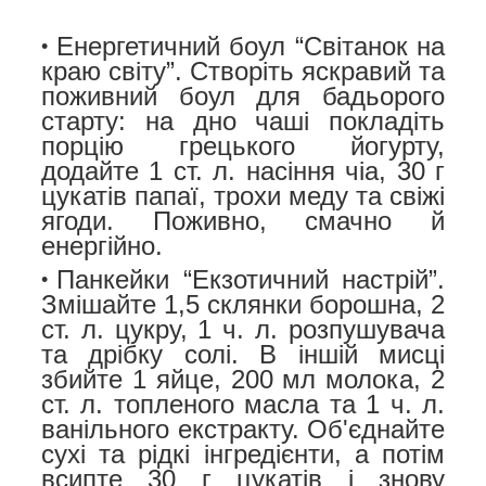
Енергетичний боул “Світанок на
краю світу”.
Створіть яскравий та
поживний боул для бадьорого
старту: на дно чаші покладіть
порцію грецького йогурту,
додайте 1 ст. л. насіння чіа, 30 г
цукатів папаї, трохи меду та свіжі
ягоди. Поживно, смачно й
енергійно.
Панкейки “Екзотичний настрій”.
Змішайте 1,5 склянки борошна, 2
ст. л. цукру, 1 ч. л. розпушувача
та дрібку солі. В іншій мисці
збийте 1 яйце, 200 мл молока, 2
ст. л. топленого масла та 1 ч. л.
ванільного екстракту. Об'єднайте
сухі та рідкі інгредієнти, а потім
всипте 30 г цукатів і знову