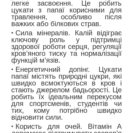
легке засвоєння. Це робить
цукати з папаї корисними для
травлення, особливо після
важких або білкових страв.
Сила мінералів.
Калій відіграє
ключову роль у підтримці
здорової роботи серця, регуляції
кров’яного тиску та нормалізації
функцій м’язів.
Енергетичний допінг.
Цукати
папаї містять природні цукри, які
швидко всмоктуються в кров і
стають джерелом бадьорості. Це
робить їх ідеальним перекусом
для спортсменів, студентів чи
тих, кому потрібно швидко
відновити сили.
Користь для очей.
Вітамін А