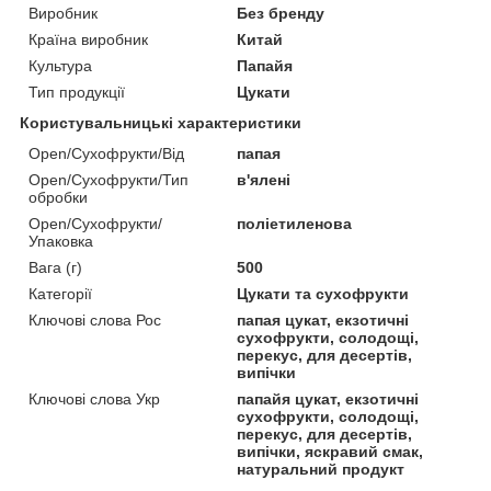
Виробник
Без бренду
Країна виробник
Китай
Культура
Папайя
Тип продукції
Цукати
Користувальницькі характеристики
Open/Сухофрукти/Від
папая
Open/Сухофрукти/Тип
в'ялені
обробки
Open/Сухофрукти/
поліетиленова
Упаковка
Вага (г)
500
Категорії
Цукати та сухофрукти
Ключові слова Рос
папая цукат, екзотичні
сухофрукти, солодощі,
перекус, для десертів,
випічки
Ключові слова Укр
папайя цукат, екзотичні
сухофрукти, солодощі,
перекус, для десертів,
випічки, яскравий смак,
натуральний продукт