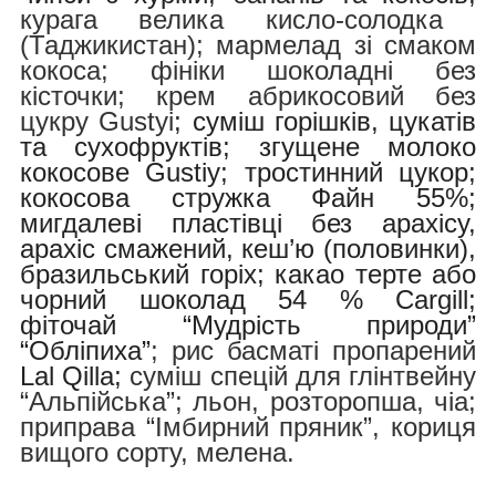
курага велика кисло-солодка
(Таджикистан); мармелад зі смаком
кокоса; фініки шоколадні без
кісточки; крем абрикосовий без
цукру Gustyi
;
суміш горішків, цукатів
та сухофруктів;
згущене молоко
кокосове Gustiy; тростинний цукор;
кокосова стружка Файн 55%;
мигдалеві пластівці без арахісу,
арахіс смажений, кеш’ю (половинки),
бразильський горіх; какао терте або
чорний шоколад 54 % Cargill;
фіточай “Мудрість природи”
“Обліпиха”
;
рис басматі пропарений
Lal Qilla;
суміш спецій для глінтвейну
“Альпійська”; льон, розторопша, чіа;
приправа “Імбирний пряник”, кориця
вищого сорту, мелена.