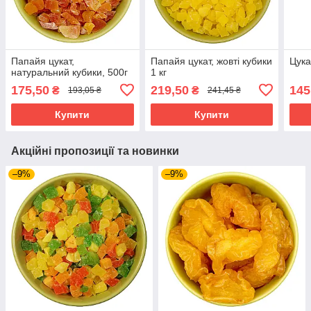
Папайя цукат,
Папайя цукат, жовті кубики
Цука
натуральний кубики, 500г
1 кг
175,50
219,50
145
₴
₴
193,05 ₴
241,45 ₴
Купити
Купити
Акційні пропозиції та новинки
–9%
–9%