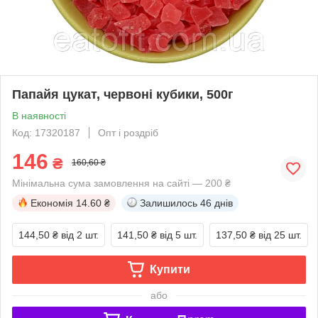
Папайя цукат, червоні кубики, 500г
В наявності
Код: 17320187
Опт і роздріб
146
₴
160,60 ₴
Мінімальна сума замовлення на сайті — 200 ₴
Економія
14.60 ₴
Залишилось
46 днів
144,50 ₴
від 2 шт.
141,50 ₴
від 5 шт.
137,50 ₴
від 25 шт.
Купити
або