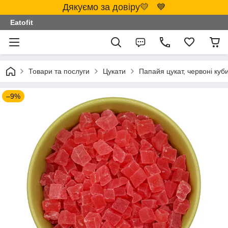
Дякуємо за довіру💛 💙
Eatofit
Товари та послуги
Цукати
Папайя цукат, червоні куби
–9%