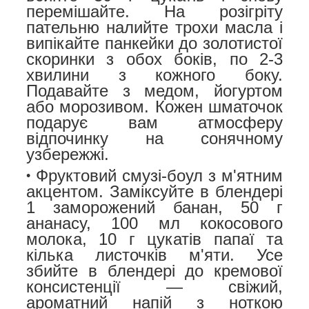
перемішайте. На розігріту
пательню налийте трохи масла і
випікайте панкейки до золотистої
скоринки з обох боків, по 2-3
хвилини з кожного боку.
Подавайте з медом, йогуртом
або морозивом. Кожен шматочок
подарує вам атмосферу
відпочинку на сонячному
узбережжі.
Фруктовий смузі-боул з м'ятним
акцентом.
Заміксуйте в блендері
1 заморожений банан, 50 г
ананасу, 100 мл кокосового
молока, 10 г цукатів папаї та
кілька листочків м'яти. Усе
збийте в блендері до кремової
консистенції — свіжий,
ароматний напій з ноткою