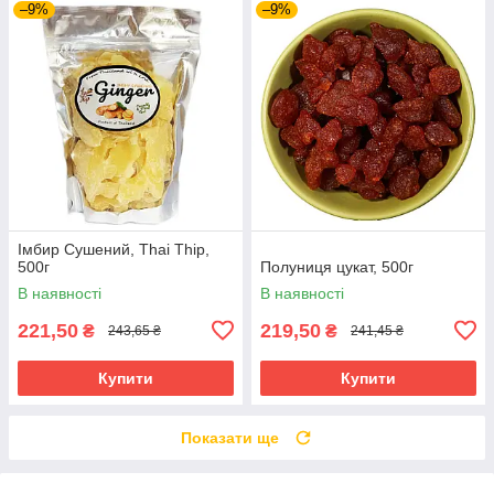
–9%
–9%
Імбир Сушений, Thai Thip,
500г
Полуниця цукат, 500г
В наявності
В наявності
221,50
219,50
₴
₴
243,65 ₴
241,45 ₴
Купити
Купити
Показати ще