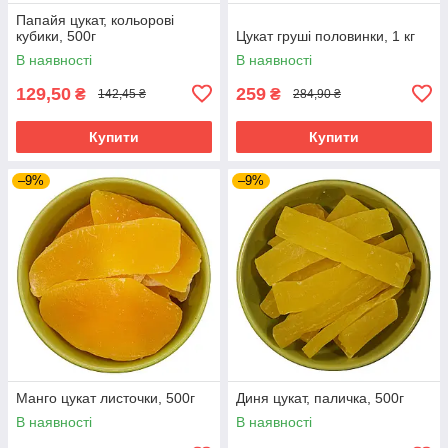
Папайя цукат, кольорові
кубики, 500г
Цукат груші половинки, 1 кг
В наявності
В наявності
129,50
259
₴
₴
142,45 ₴
284,90 ₴
Купити
Купити
–9%
–9%
Манго цукат листочки, 500г
Диня цукат, паличка, 500г
В наявності
В наявності