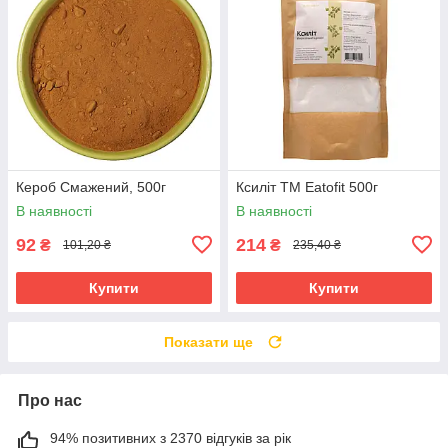
Кероб Смажений, 500г
Ксиліт ТМ Eatofit 500г
В наявності
В наявності
92
214
₴
₴
101,20 ₴
235,40 ₴
Купити
Купити
Показати ще
Про нас
94% позитивних з 2370 відгуків за рік