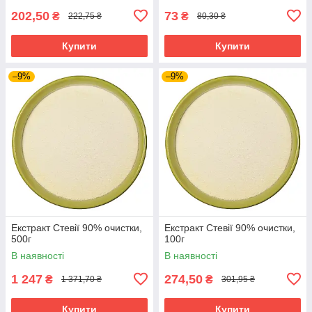
202,50
73
₴
₴
222,75 ₴
80,30 ₴
Купити
Купити
–9%
–9%
Екстракт Стевії 90% очистки,
Екстракт Стевії 90% очистки,
500г
100г
В наявності
В наявності
1 247
274,50
₴
₴
1 371,70 ₴
301,95 ₴
Купити
Купити