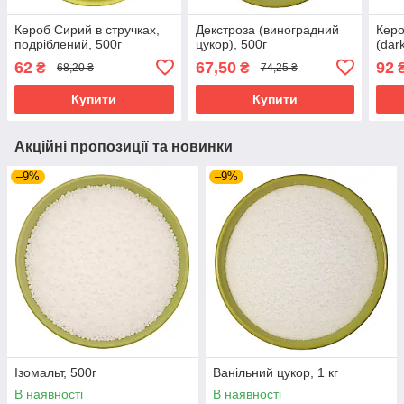
Кероб Сирий в стручках,
Декстроза (виноградний
Кер
подріблений, 500г
цукор), 500г
(dar
62
67,50
92
₴
₴
68,20 ₴
74,25 ₴
Купити
Купити
Акційні пропозиції та новинки
–9%
–9%
Ізомальт, 500г
Ванільний цукор, 1 кг
В наявності
В наявності