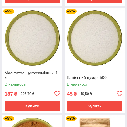
–9%
–9%
Мальтитол, цукрозамінник, 1
кг
Ванільний цукор, 500г
В наявності
В наявності
187
45
₴
₴
205,70 ₴
49,50 ₴
Купити
Купити
–9%
–9%