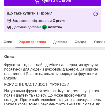
Купити з
Що таке купити з Пром?
Замовлення під захистом
Доступна доставка
Опис
Характеристики
Доставка
Оплата
Умови 
Опис
Фруктоза – одна з найвідоміших альтернатив цукру та
порятунок для людей з цукровим діабетом. За корисні
властивості її часто називають природнім фруктовим
цукром.
КОРИСНІ ВЛАСТИВОСТІ ФРУКТОЗИ
Натуральна фруктоза зміцнює імунітет, зменшує ризик
появи діатезу та карієсу, що може провокувати
солодке. Проте найголовніше - фруктоза знижує рівень
цукру в крові, тому її рекомендують вживати людям, які