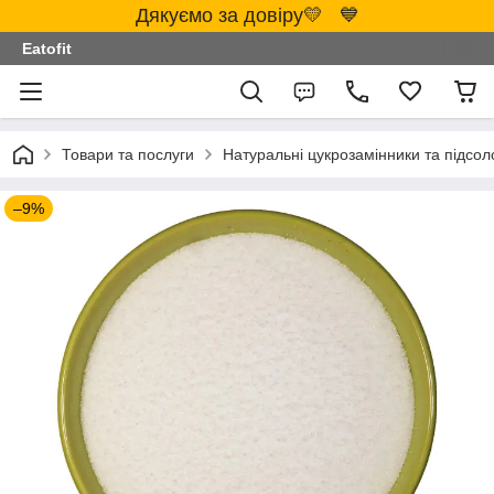
Дякуємо за довіру💛 💙
Eatofit
Товари та послуги
Натуральні цукрозамінники та підсол
–9%