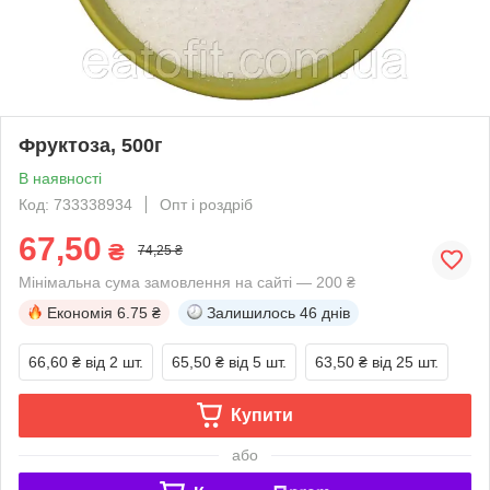
Фруктоза, 500г
В наявності
Код: 733338934
Опт і роздріб
67,50
₴
74,25 ₴
Мінімальна сума замовлення на сайті — 200 ₴
Економія
6.75 ₴
Залишилось
46 днів
66,60 ₴
від 2 шт.
65,50 ₴
від 5 шт.
63,50 ₴
від 25 шт.
Купити
або