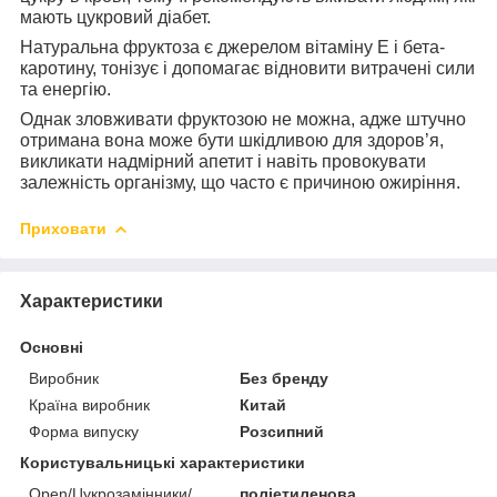
мають цукровий діабет.
Натуральна фруктоза є джерелом вітаміну Е і бета-
каротину, тонізує і допомагає відновити витрачені сили
та енергію.
Однак зловживати фруктозою не можна, адже штучно
отримана вона може бути шкідливою для здоров’я,
викликати надмірний апетит і навіть провокувати
залежність організму, що часто є причиною ожиріння.
Приховати
Характеристики
Основні
Виробник
Без бренду
Країна виробник
Китай
Форма випуску
Розсипний
Користувальницькі характеристики
Open/Цукрозамінники/
поліетиленова