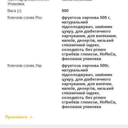
Упаковка
Вага (г)
500
Ключові слова Рос
фруктоза харчова 500 г,
натуральний
підсолоджувач, замінник
цукру, для діабетичного
харчування, для випікання,
напоїв, десертів, низький
глікемічний індекс,
солодкість без різких
стрибків глюкози, HoReCa,
фасована упаковка
Ключові слова Укр
фруктоза харчова 500г,
натуральний
підсолоджувач, замінник
цукру, для діабетичного
харчування, для випічки,
напоїв, десертів, низький
глікемічний індекс,
солодкість без різких
стрибків глюкози, HoReCa,
фасована упаковка
Приховати