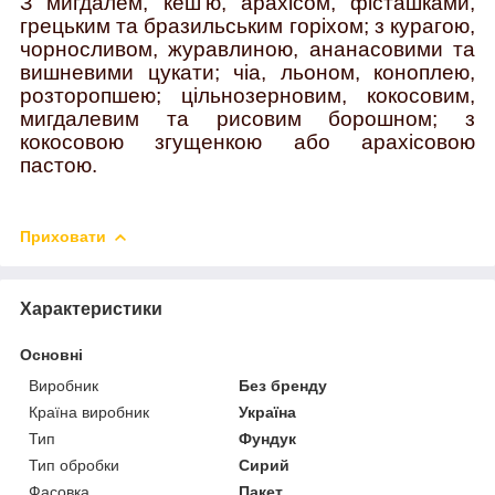
З мигдалем, кеш’ю, арахісом, фісташками,
грецьким та бразильським горіхом; з курагою,
чорносливом, журавлиною, ананасовими та
вишневими цукати; чіа, льоном, коноплею,
розторопшею; цільнозерновим, кокосовим,
мигдалевим та рисовим борошном; з
кокосовою згущенкою або арахісовою
пастою.
Приховати
Характеристики
Основні
Виробник
Без бренду
Країна виробник
Україна
Тип
Фундук
Тип обробки
Сирий
Фасовка
Пакет