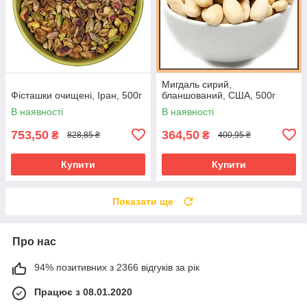
Мигдаль сирий,
Фісташки очищені, Іран, 500г
бланшований, США, 500г
В наявності
В наявності
753,50
364,50
₴
₴
828,85 ₴
400,95 ₴
Купити
Купити
Показати ще
Про нас
94% позитивних з 2366 відгуків за рік
Працює з 08.01.2020