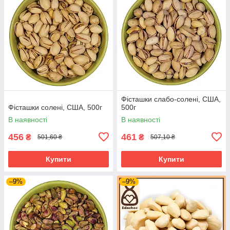
Фісташки слабо-солені, США,
Фісташки солені, США, 500г
500г
В наявності
В наявності
456
461
₴
₴
501,60 ₴
507,10 ₴
Купити
Купити
–9%
–9%