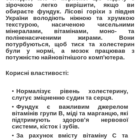
зірочкою легко вирішити, якщо ви
обираєте фундук. Лісові горіхи з півдня
України володіють ніжною та хрумкою
текстурою, насиченою чисельними
мінералами, вітамінами, моно- та
поліненасиченими жирами. Вони
потурбуються, щоб тиск та холестерин
були у нормі, а мозок працював з
потужністю найновітнішого комп’ютера.
Корисні властивості:
Нормалізує рівень холестерину,
слугує зміцненню судин та серця.
Фундук є важливим джерелом
вітамінів групи B, міді та марганцю, які
підтримують здоров'я нервової
системи, кісток і зубів.
За рахунок вмісту вітаміну С та