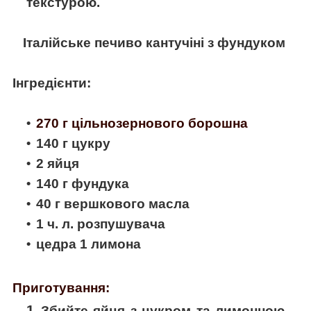
текстурою.
Італійське печиво кантучіні з фундуком
Інгредієнти
:
270 г цільнозернового борошна
140 г цукру
2 яйця
140 г фундука
40 г вершкового масла
1 ч. л. розпушувача
цедра 1 лимона
Приготування:
Збийте яйця з цукром та лимонною