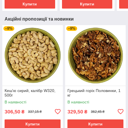
Купити
Купити
Акційні пропозиції та новинки
–9%
–9%
Кеш'ю сирий, калібр W320,
Грецький горіх Половинки, 1
500г
кг
В наявності
В наявності
306,50
329,50
₴
₴
337,15 ₴
362,45 ₴
Купити
Купити