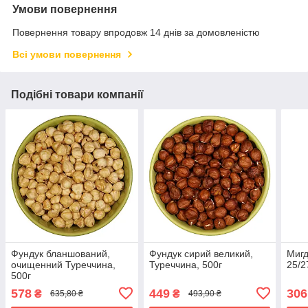
Умови повернення
Повернення товару впродовж 14 днів за домовленістю
Всі умови повернення
Подібні товари компанії
Фундук бланшований,
Фундук сирий великий,
Мигд
очищенний Туреччина,
Туреччина, 500г
25/2
500г
578
449
306
₴
₴
635,80 ₴
493,90 ₴