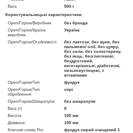
Вага
500 г
Користувальницькі характеристики
Open/Горіхи/Виробник
без бренда
Open/Горіхи/Країна
Україна
виробник
Open/Горіхи/Особливості
без лактози, без муки, без
пальмової олії, без цукру,
без соли, без холестерину,
без яєць, безглютенові,
бездротовий,
вегетаріанські, діабетичні,
низьковуглецеві, з
вітамінами
Open/Горіхи/Тип
фундук
Open/Горіхи/Тип
сирі
оброблення
Open/Горіхи/Шкаралупа
без шкаралупи
Вага (г)
0
Висота
100 мм
Довжина:
100 мм
Ключові слова Рос
фундук сирий очищений 1