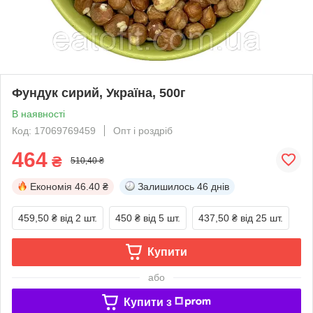
Фундук сирий, Україна, 500г
В наявності
Код: 17069769459
Опт і роздріб
464
₴
510,40 ₴
Економія
46.40 ₴
Залишилось
46 днів
459,50 ₴
від 2 шт.
450 ₴
від 5 шт.
437,50 ₴
від 25 шт.
Купити
або
Купити з