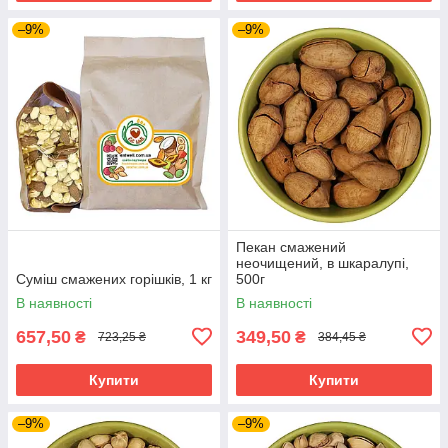
–9%
–9%
Пекан смажений
неочищений, в шкаралупі,
Суміш смажених горішків, 1 кг
500г
В наявності
В наявності
657,50
349,50
₴
₴
723,25 ₴
384,45 ₴
Купити
Купити
–9%
–9%