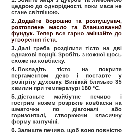
цедрою до однорідності, поки маса не
стане світлішою.
Додайте борошно та розпушувач,
розтоплене масло та бланшований
фундук. Тепер все гарно змішайте до
утворення тіста.
Далі треба розділити тісто на дві
однакові порції. Зробіть з кожної щось
схоже на ковбаску.
Покладіть тісто на покрите
пергаментом деко і поставте у
розігріту духовку. Випікай близько 35
хвилин при температурі 180 °C.
Дістаньте майбутнє печиво і
гострим ножем розріжте ковбаски на
шматочки по діагоналі або
горизонталі, створюючи класичну
форму кантучіні.
Залиште печиво, щоб воно повністю