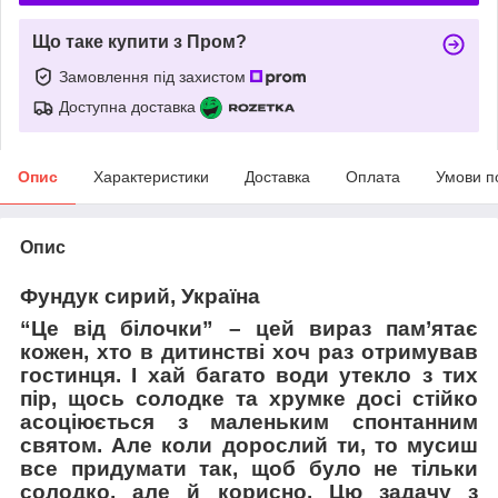
Що таке купити з Пром?
Замовлення під захистом
Доступна доставка
Опис
Характеристики
Доставка
Оплата
Умови п
Опис
Фундук сирий, Україна
“Це від білочки” – цей вираз пам’ятає
кожен, хто в дитинстві хоч раз отримував
гостинця. І хай багато води утекло з тих
пір, щось солодке та хрумке досі стійко
асоціюється з маленьким спонтанним
святом. Але коли дорослий ти, то мусиш
все придумати так, щоб було не тільки
солодко, але й корисно. Цю задачу з