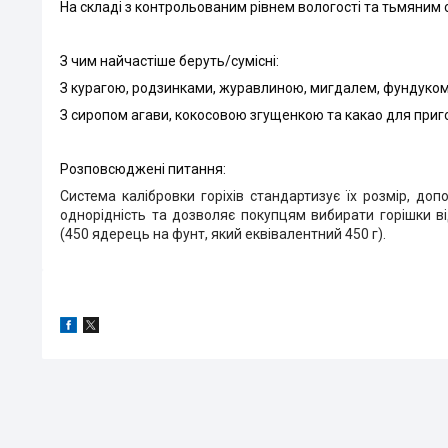
На
складі з контрольованим рівнем вологості та тьмяним с
З чим найчастіше беруть/
c
умісні:
З курагою, родзинками, журавлиною, мигдалем, фундуком, 
З сиропом агави, кокосовою згущенкою та какао для приг
Розповсюджені питання:
Система калібровки горіхів стандартизує їх розмір, до
однорідність та дозволяє покупцям вибирати горішки ві
(
450
ядерець на фунт, який еквівалентний 450 г).