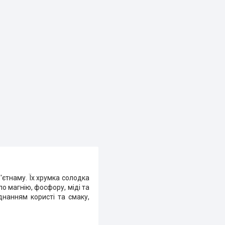
'єтнаму. Їх хрумка солодка
о магнію, фосфору, міді та
днанням користі та смаку,