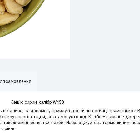
для замовлення
Кеш'ю сирий, калібр
W
450
ь шкідливе, на допомогу прийдуть тропічні гостинці прямісінько з В
у іскру енергії та щвидко втамовує голод. Кеш'ю – відмінне джерел
а також зміцнює кістки і зуби. Насолоджуйтесь гармонійним поє
о рівня.