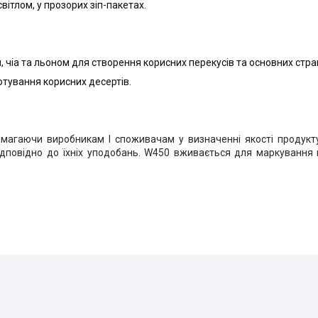
вітлом, у прозорих зіп-пакетах.
чіа та льоном для створення корисних перекусів та основних стра
отування корисних десертів.
помагаючи виробникам І споживачам у визначенні якості продукт
дповідно до їхніх уподобань
.
W
450
вживається для маркування 