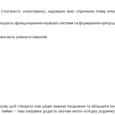
ті («поганого» холестерину), надлишок яких спричиняє появу ат
і поліпшують функціонування нервової системи та формування еритроц
омогають уникнути закрепів.
оусів, щоб створити нові цікаві смакові поєднання та збільшити ко
м лайма – така заправка додасть овочам кисло-солодку родзинку