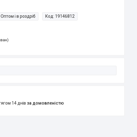
Оптом і в роздріб
Код:
19146812
Іван)
тягом 14 днів
за домовленістю