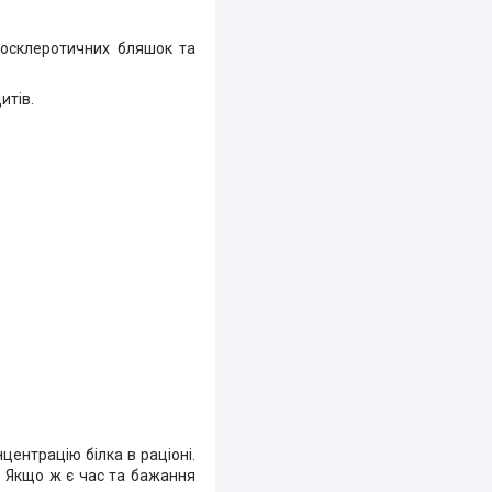
еросклеротичних бляшок та
итів.
нцентрацію білка в раціоні.
. Якщо ж є час та бажання