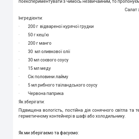
поекспериментувати з чимось незвичайним, то пропонує
Салат 
Інгредієнти:
·
200 г відвареної курячої грудки
·
50 г кеш’ю
·
200 г манго
·
30 мл оливкової олії
·
30 мл соєвого соусу
·
15 мл меду
·
Сік половини лайму
·
5 мл рибного таїландського соусу
·
Червона паприка
Як зберігати:
Підвищена вологість, постійна дія сонячного світла та 
герметичному контейнері в шафі або холодильнику.
Як ми зберігаємо та фасуємо: