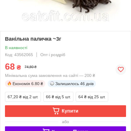
Ванільна паличка ~3г
В наявності
Код: 43562065
Опт і роздріб
68
₴
74,80 ₴
Мінімальна сума замовлення на сайті — 200 ₴
Економія
6.80 ₴
Залишилось
46 днів
67,20 ₴
від 2 шт.
66 ₴
від 5 шт.
64 ₴
від 25 шт.
Купити
або