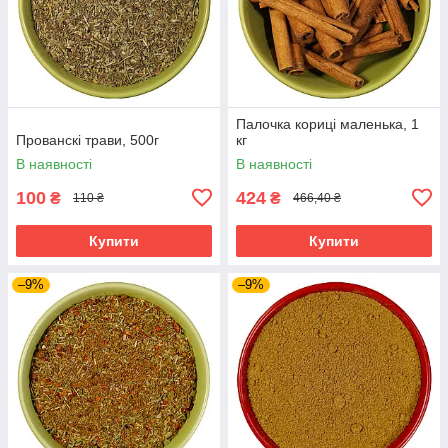
Палочка кориці маленька, 1
Прованскі трави, 500г
кг
В наявності
В наявності
100
424
₴
₴
110 ₴
466,40 ₴
Купити
Купити
–9%
–9%