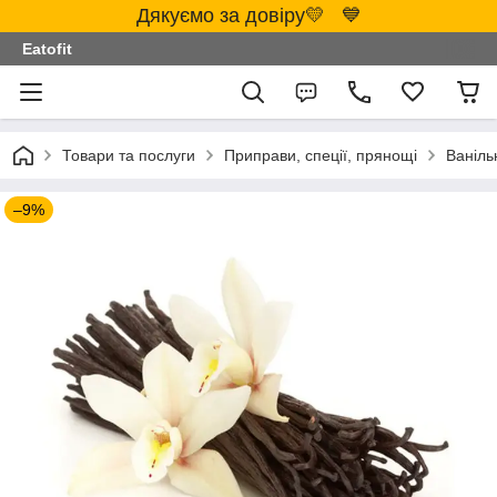
Дякуємо за довіру💛 💙
Eatofit
Товари та послуги
Приправи, спеції, прянощі
Ваніль
–9%