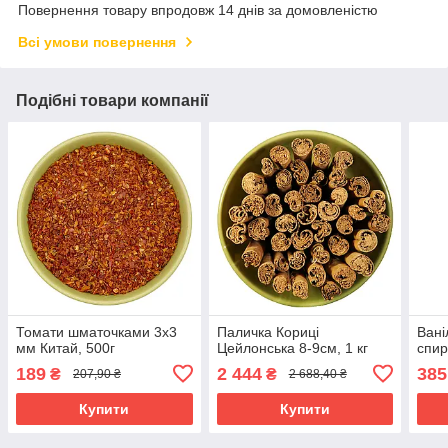
Повернення товару впродовж 14 днів за домовленістю
Всі умови повернення
Подібні товари компанії
Томати шматочками 3х3
Паличка Кориці
Вані
мм Китай, 500г
Цейлонська 8-9см, 1 кг
спир
189
2 444
385
₴
₴
207,90 ₴
2 688,40 ₴
Купити
Купити