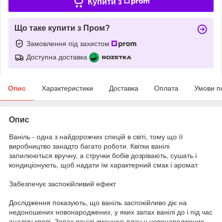
Купити з
Що таке купити з Пром?
Замовлення під захистом
Доступна доставка
Опис
Характеристики
Доставка
Оплата
Умови п
Опис
Ваніль - одна з найдорожчих спецій в світі, тому що її
виробництво занадто багато роботи. Квітки ванілі
запилюються вручну, а стручки бобів дозрівають, сушать і
кондиціонують, щоб надати їм характерний смак і аромат.
Забезпечує заспокійливий ефект
Дослідження показують, що ваніль заспокійливо діє на
недоношених новонароджених, у яких запах ванілі до і під час
аналізу крові. Запах ванілі зменшує плач у новонароджених.