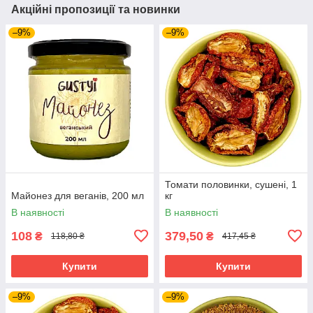
Акційні пропозиції та новинки
–9%
–9%
Томати половинки, сушені, 1
Майонез для веганів, 200 мл
кг
В наявності
В наявності
108
379,50
₴
₴
118,80 ₴
417,45 ₴
Купити
Купити
–9%
–9%