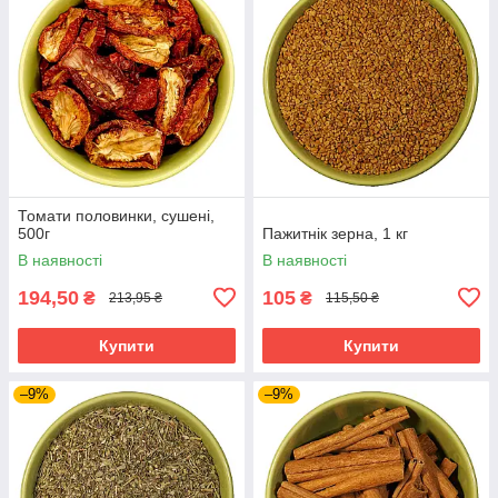
Томати половинки, сушені,
500г
Пажитнік зерна, 1 кг
В наявності
В наявності
194,50
105
₴
₴
213,95 ₴
115,50 ₴
Купити
Купити
–9%
–9%