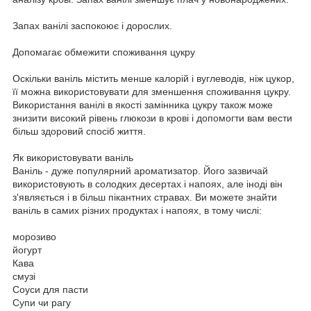
Запах ванілі заспокоює і дорослих.
Допомагає обмежити споживання цукру
Оскільки ваніль містить менше калорій і вуглеводів, ніж цукор,
її можна використовувати для зменшення споживання цукру.
Використання ванілі в якості замінника цукру також може
знизити високий рівень глюкози в крові і допомогти вам вести
більш здоровий спосіб життя.
Як використовувати ваніль
Ваніль - дуже популярний ароматизатор. Його зазвичай
використовують в солодких десертах і напоях, але іноді він
з'являється і в більш пікантних стравах. Ви можете знайти
ваніль в самих різних продуктах і напоях, в тому числі:
морозиво
йогурт
Кава
смузі
Соуси для пасти
Супи чи рагу