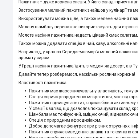
Пажитник – дуже корисна спеція. У його складі присутні віт
Застосування мелений пажитник знайшов у кулінарії та м
Використовувати можна ціле, а також мелене насіння паж
Мелену шамбалу переважно використовують для страв із м
Молоте насіння пажитника надасть цікавий смак салатам,
Також можна додавати спецію в чай, каву, алкогольні напої
Наприклад, у країнах Середземномор'я мелений пажитник 
аромату сирам.
У Греції насіння пажитника їдять з медом як десерт, а в 
Давайте тепер розберемося, наскільки рослина корисна!
Властивості пажитника:
Пажитник має жарознижувальну властивість, тому вон
Спеція сприяє розрідженню мокротиння, має відхар
Пажитник підвищує апетит, сприяє більш активному
У спеції є залізо, що дозволяє покращувати склад кро
Шамбала має тонізуючий, зміцнюючий, відновлюючий
Спеція є природним афродизіаком.
Добре допомагає фенугрек при різних отруєннях, інф
Пажитник сприяє виведенню шлаків та токсинів із ор
Насіння шамбали надають позитивну дію на нервову с