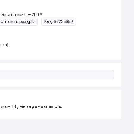
ення на сайті — 200 ₴
Оптом і в роздріб
Код:
37225359
Іван)
тягом 14 днів
за домовленістю