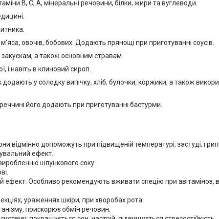
аміни В, С, А, мінеральні речовини, білки, жири та вуглеводи.
едицині.
итника.
'яса, овочів, бобових. Додають прянощі при приготуванні соусів.
 закускам, а також основним стравам.
, і навіть в клиновий сироп.
додають у солодку випічку, хліб, булочки, коржики, а також вико
Туреччині його додають при приготуванні бастурми.
и відмінно допоможуть при підвищеній температурі, застуді, грипі
кувальний ефект.
 виробленню шлункового соку.
ві.
 ефект. Особливо рекомендують вживати спецію при авітаміноз, 
екціях, ураженнях шкіри, при хворобах рота.
ганізму, прискорює обмін речовин.
истему: покращується сон, настрій, підвищується стресостійкість.