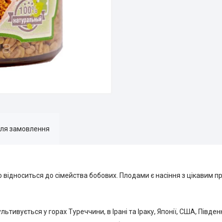
для замовлення
 відноситься до сімейства бобових. Плодами є насіння з цікавим 
ивується у горах Туреччини, в Ірані та Іраку, Японії, США, Південні