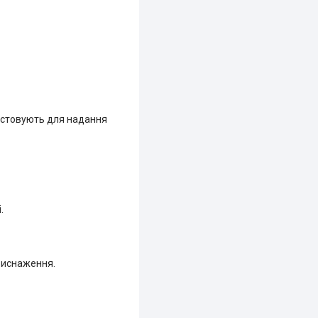
ристовують для надання
.
виснаження.