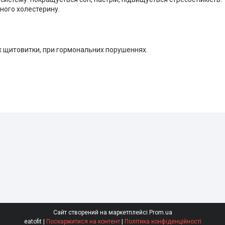
ного холестерину.
х щитовитки, при гормональних порушеннях.
Сайт створений на маркетплейсі
Prom.ua
eatofit |
Поскаржитися на контент
|
Політика конфіденційності