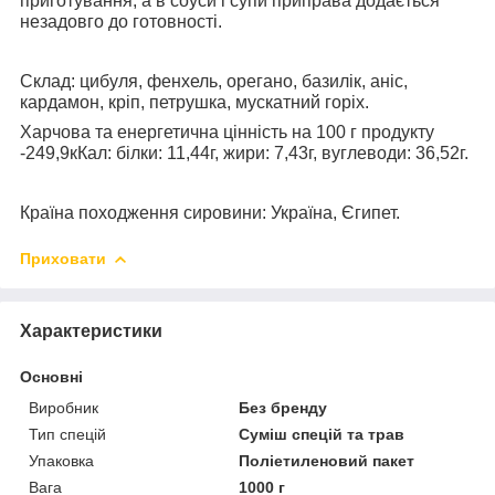
приготування, а в соуси і супи приправа додається
незадовго до готовності.
Склад: цибуля, фенхель, орегано, базилік, аніс,
кардамон, кріп, петрушка, мускатний горіх.
Харчова та енергетична цінність на 100 г продукту
-249,9кКал: білки: 11,44г, жири: 7,43г, вуглеводи: 36,52г.
Країна походження сировини: Україна, Єгипет.
Приховати
Характеристики
Основні
Виробник
Без бренду
Тип спецій
Суміш спецій та трав
Упаковка
Поліетиленовий пакет
Вага
1000 г