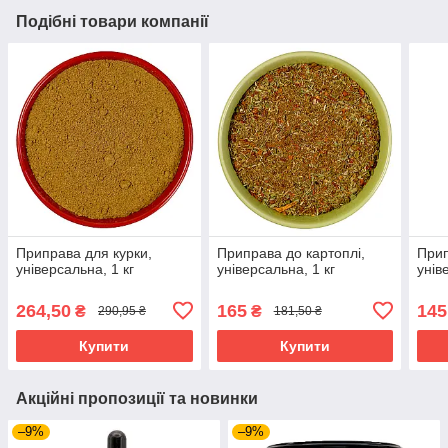
Подібні товари компанії
Приправа для курки,
Приправа до картоплі,
Прип
універсальна, 1 кг
універсальна, 1 кг
унів
264,50
165
145
₴
₴
290,95 ₴
181,50 ₴
Купити
Купити
Акційні пропозиції та новинки
–9%
–9%