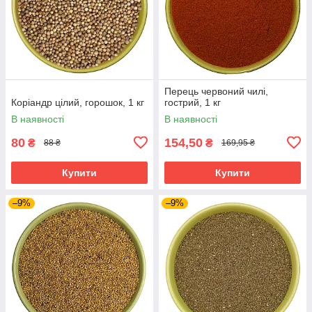
Перець червоний чилі,
Коріандр цілий, горошок, 1 кг
гострий, 1 кг
В наявності
В наявності
80
154,50
₴
₴
88 ₴
169,95 ₴
Купити
Купити
–9%
–9%