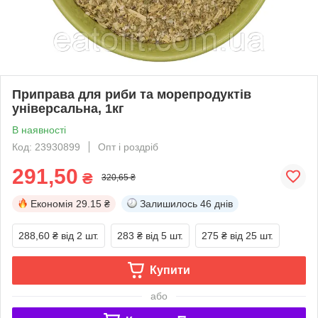
Приправа для риби та морепродуктів
універсальна, 1кг
В наявності
Код: 23930899
Опт і роздріб
291,50
₴
320,65 ₴
Економія
29.15 ₴
Залишилось
46 днів
288,60 ₴
від 2 шт.
283 ₴
від 5 шт.
275 ₴
від 25 шт.
Купити
або