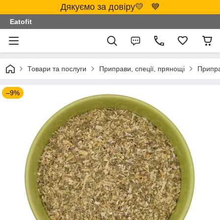
Дякуємо за довіру💛 💙
Eatofit
Товари та послуги
Приправи, спеції, прянощі
Припра
–9%