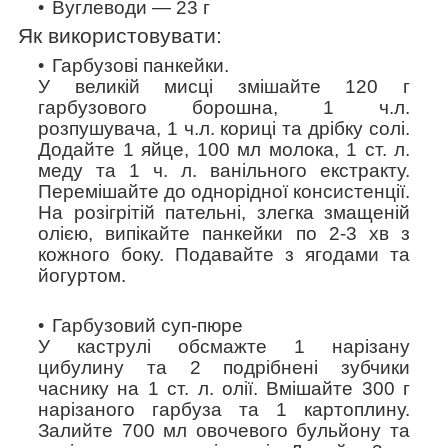
Вуглеводи — 23 г
Як використовувати:
Гарбузові панкейки.
У великій мисці змішайте 120 г
гарбузового борошна, 1 ч.л.
розпушувача, 1 ч.л. кориці та дрібку солі.
Додайте 1 яйце, 100 мл молока, 1 ст. л.
меду та 1 ч. л. ванільного екстракту.
Перемішайте до однорідної консистенції.
На розігрітій пательні, злегка змащеній
олією, випікайте панкейки по 2-3 хв з
кожного боку. Подавайте з ягодами та
йогуртом.
Гарбузовий суп-пюре
У каструлі обсмажте 1 нарізану
цибулину та 2 подрібнені зубчики
часнику на 1 ст. л. олії. Вмішайте 300 г
нарізаного гарбуза та 1 картоплину.
Залийте 700 мл овочевого бульйону та