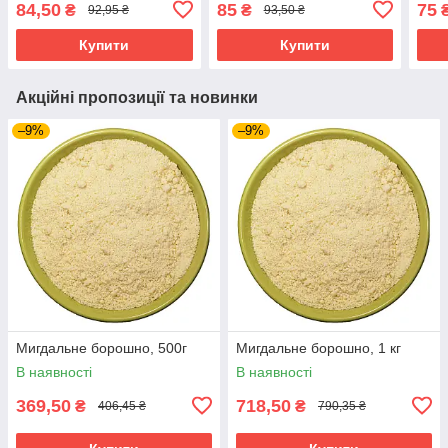
84,50
85
75
₴
₴
92,95 ₴
93,50 ₴
Купити
Купити
Акційні пропозиції та новинки
–9%
–9%
Мигдальне борошно, 500г
Мигдальне борошно, 1 кг
В наявності
В наявності
369,50
718,50
₴
₴
406,45 ₴
790,35 ₴