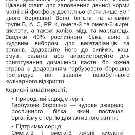
Цікавий факт: для заповнення денної норми
магнію й фосфору достатньо з’їсти лише 60 г
цього борошна! Воно багате на вітаміни
групи В, А, С, PP, К, омега-3 та омега-6 жирні
кислоти, а також залізо, мідь та марганець.
Завдяки 40% рослинного білка воно є
чудовим вибором для вегетаріанців та
веганів. Додавайте його до випічки, каш,
смузі, салатів або використовуйте для
приготування домашньої пасти, бо кожна
страва з додаванням гарбузового борошна
претендує на звання незабутнього
кулінарного відкриття
Корисні властивості:
Природний заряд енергії.
Гарбузове борошно — чудове джерело
рослинного білка, який постачає
організму енергію для активного життя.
Підтримка серця.
Омега-3 і омега-6 жирні кислоти