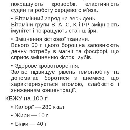
покращують кровообіг, еластичність
судин та роботу серцевого м’яза.
Вітамінний заряд на весь день.
Вітаміни групи В, А, С, K і PP зміцнюють
імунітет і покращують стан шкіри.
Зміцнення кісткової тканини.
Всього 60 г цього борошна заповнюють
денну потребу в магнії та фосфорі, що
сприяє зміцненню кісток і зубів.
Здорове кровотворення.
Залізо підвищує рівень гемоглобіну та
допомагає боротися з анемією, що
характеризується втомою, слабкістю і
зниженням концентрації.
КБЖУ на 100 г:
Калорії — 280
ккал
Жири — 10 г
Білки — 40 г