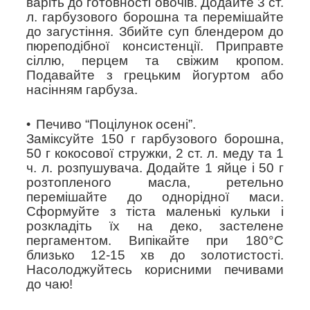
варіть до готовності овочів. Додайте 3 ст.
л. гарбузового борошна та перемішайте
до загустіння. Збийте суп блендером до
пюреподібної консистенції. Приправте
сіллю, перцем та свіжим кропом.
Подавайте з грецьким йогуртом або
насінням гарбуза.
Печиво “Поцілунок осені”.
Заміксуйте 150 г гарбузового борошна,
50 г кокосової стружки, 2 ст. л. меду та 1
ч. л. розпушувача. Додайте 1 яйце і 50 г
розтопленого масла, ретельно
перемішайте до однорідної маси.
Сформуйте з тіста маленькі кульки і
розкладіть їх на деко, застелене
пергаментом. Випікайте при 180°C
близько 12-15 хв до золотистості.
Насолоджуйтесь корисними печивами
до чаю!