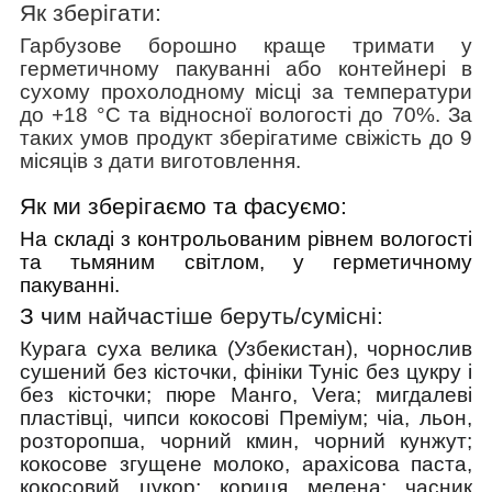
Як зберігати:
Гарбузове борошно краще тримати у
герметичному пакуванні або контейнері в
сухому прохолодному місці за температури
до +18 °C та відносної вологості до 70%. За
таких умов продукт зберігатиме свіжість до 9
місяців з дати виготовлення.
Як ми зберігаємо та фасуємо:
На складі з контрольованим рівнем вологості
та тьмяним світлом, у герметичному
пакуванні.
З ч
им найчастіше беруть/cумісні:
Курага суха велика (Узбекистан), чорнослив
сушений без кісточки, фініки Туніс без цукру і
без кісточки;
пюре Манго, Vera;
мигдалеві
пластівці, чипси кокосові Преміум; чіа, льон,
розторопша, чорний кмин, чорний кунжут;
кокосове згущене молоко, арахісова паста,
кокосовий цукор; кориця мелена;
часник