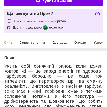
Купити з
Що таке купити з Пром?
Замовлення під захистом
Доступна доставка
Опис
Характеристики
Доставка
Оплата
Умови п
Опис
Уявіть собі сонячний ранок, коли кожен
ковток їжі — це заряд енергії та здоров'я.
Гарбузове борошно — це саме той
інгредієнт, що перетворює мрії на смачну
реальність. Виготовлене з насіння гарбуза,
воно має ніжний горіховий смак з легкими
солодкими нотками, а його текстура —
дрібнозерниста та шовковиста, що робить
його ідеальним для різноманітних страв.