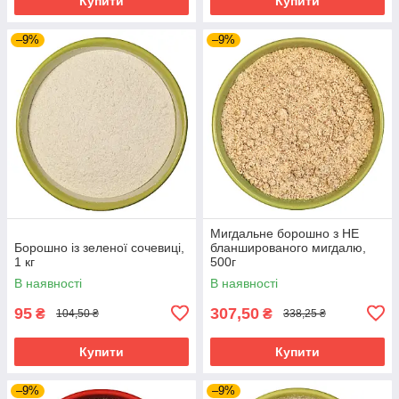
Купити
Купити
–9%
–9%
Мигдальне борошно з НЕ
Борошно із зеленої сочевиці,
бланшированого мигдалю,
1 кг
500г
В наявності
В наявності
95
307,50
₴
₴
104,50 ₴
338,25 ₴
Купити
Купити
–9%
–9%