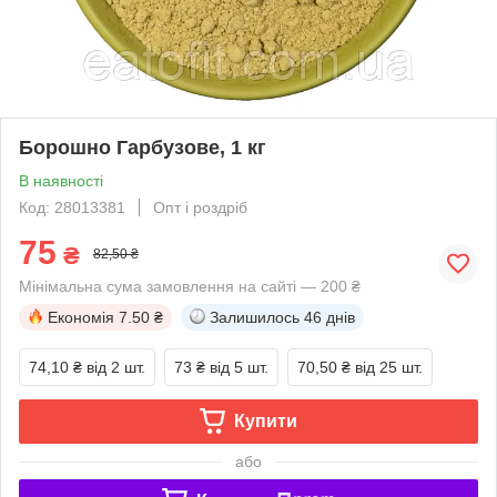
Борошно Гарбузове, 1 кг
В наявності
Код: 28013381
Опт і роздріб
75
₴
82,50 ₴
Мінімальна сума замовлення на сайті — 200 ₴
Економія
7.50 ₴
Залишилось
46 днів
74,10 ₴
від 2 шт.
73 ₴
від 5 шт.
70,50 ₴
від 25 шт.
Купити
або