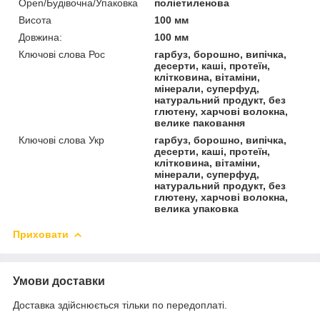
Open/Будівочна/Упаковка
поліетиленова
Висота
100 мм
Довжина:
100 мм
Ключові слова Рос
гарбуз, борошно, випічка,
десерти, каші, протеїн,
клітковина, вітаміни,
мінерали, суперфуд,
натуральний продукт, без
глютену, харчові волокна,
велике паковання
Ключові слова Укр
гарбуз, борошно, випічка,
десерти, каші, протеїн,
клітковина, вітаміни,
мінерали, суперфуд,
натуральний продукт, без
глютену, харчові волокна,
велика упаковка
Приховати
Умови доставки
Доставка здійснюється тільки по передоплаті.