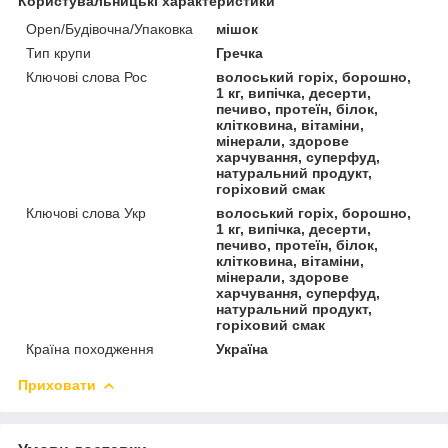
Користувальницькі характеристики
Open/Будівочна/Упаковка
мішок
Тип крупи
Гречка
Ключові слова Рос
волоський горіх, борошно,
1 кг, випічка, десерти,
печиво, протеїн, білок,
клітковина, вітаміни,
мінерали, здорове
харчування, суперфуд,
натуральний продукт,
горіховий смак
Ключові слова Укр
волоський горіх, борошно,
1 кг, випічка, десерти,
печиво, протеїн, білок,
клітковина, вітаміни,
мінерали, здорове
харчування, суперфуд,
натуральний продукт,
горіховий смак
Країна походження
Україна
Приховати