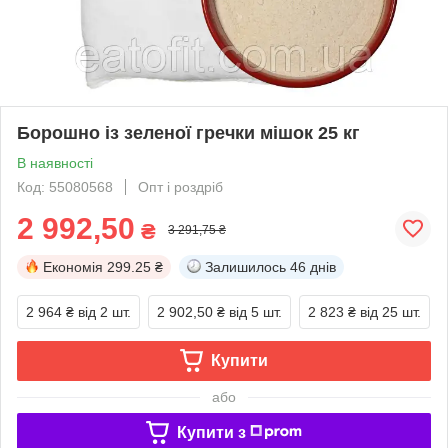
Борошно із зеленої гречки мішок 25 кг
В наявності
Код: 55080568
Опт і роздріб
2 992,50
₴
3 291,75 ₴
Економія
299.25 ₴
Залишилось
46 днів
2 964 ₴
від 2 шт.
2 902,50 ₴
від 5 шт.
2 823 ₴
від 25 шт.
Купити
або
Купити з