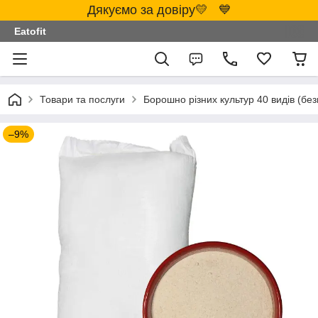
Дякуємо за довіру💛 💙
Eatofit
Товари та послуги
Борошно різних культур 40 видів (бе
–9%