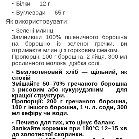
Білки — 12 г
Вуглеводи — 65 г
Як використовувати:
Зелені млинці
Замінивши 100% пшеничного борошна
на борошно із зеленої гречки, ви
отримаєте млинці з горіховим смаком.
Пропорції:
100 г борошна, 2 яйця, 300 мл
рослинного молока, дрібка солі.
Безглютеновий хліб — щільний, як
спокій
Змішайте 50–70% гречаного борошна
з рисовим або кукурудзяним — для
кращої структури.
Пропорції:
200 г гречаного борошна,
100 г іншого борошна, 1 ч. л. соди, 300
мл кефіру чи води.
Печиво для тих, хто цінує баланс
Запікайте коржики при 180°C 12–15 хв
до золотистої скоринки.