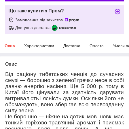
Що таке купити з Пром?
Замовлення під захистом
Доступна доставка
Опис
Характеристики
Доставка
Оплата
Умови п
Опис
Від раціону тибетських ченців до сучасних
смузі — борошно з зеленої гречки несе в собі
давню енергію насіння. Ще 5 000 р. тому в
Китаї його цінували за здатність дарувати
витривалість і ясність думки. Оскільки його не
обсмажують, воно зберігає всю первозданну
силу зерна.
Це борошно — ніжне на дотик, мов шовк, має
тонкий горіхово-трав’яний аромат і присмак
весняного поля після дощу. А ще —