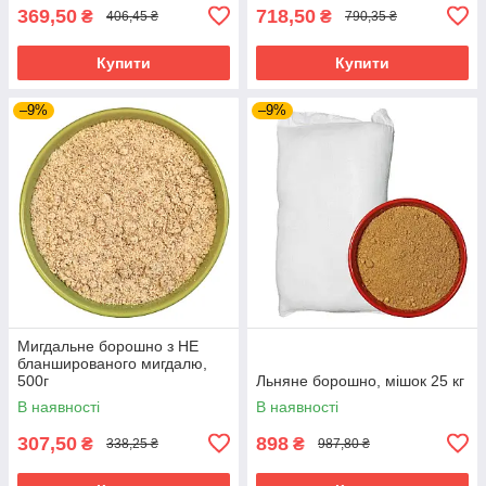
369,50
718,50
₴
₴
406,45 ₴
790,35 ₴
Купити
Купити
–9%
–9%
Мигдальне борошно з НЕ
бланшированого мигдалю,
500г
Льняне борошно, мішок 25 кг
В наявності
В наявності
307,50
898
₴
₴
338,25 ₴
987,80 ₴