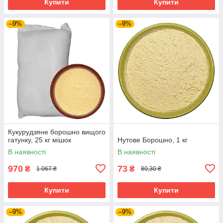
Купити
Купити
–9%
–9%
Кукурудзяне борошно вищого
гатунку, 25 кг мішок
Нутове Борошно, 1 кг
В наявності
В наявності
970
73
₴
₴
1 067 ₴
80,30 ₴
Купити
Купити
–9%
–9%