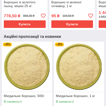
Борошно із золотого
Борошно із зеленої
Боро
льону, мішок 25 кг
сочевиці, 1 кг
мішо
1 4
778,50
95
₴
₴
856,35 ₴
104,50 ₴
1 591
Купити
Купити
Акційні пропозиції та новинки
–9%
–9%
Мигдальне борошно, 500г
Мигдальне борошно, 1 кг
В наявності
В наявності