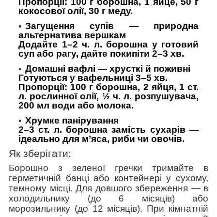
Пропорції:
100 г борошна, 1 яйце, 50 г
кокосової олії, 30 г меду.
Загущення супів — природна
альтернатива вершкам
Додайте 1–2 ч. л. борошна у готовий
суп або рагу, дайте покипіти 2–3 хв.
Домашні вафлі — хрусткі й поживні
Готуються у вафельниці 3–5 хв.
Пропорції:
100 г борошна, 2 яйця, 1 ст.
л. рослинної олії, ½ ч. л. розпушувача,
200 мл води або молока.
Хрумке панірування
2–3 ст. л. борошна замість сухарів —
ідеально для м’яса, риби чи овочів.
Як зберігати:
Борошно з зеленої гречки тримайте в
герметичній банці або контейнері у сухому,
темному місці. Для довшого збереження — в
холодильнику (до 6 місяців) або
морозильнику (до 12 місяців). При кімнатній