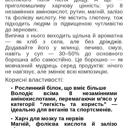
приголомшливу харчову цінність: усі 8
незамінних амінокислот, рутин, магній, залізо
та фолієву кислоту. Не містить глютену, тож
підходить людям із підвищеною чутливістю
до зернових.
Випічка з нього виходить щільна й ароматна
— як хліб з села, але без дріжджів.
Додавайте його у млинці, печиво, смузі,
навіть у суп — 30–50% до основного
борошна або самостійно. Це борошно — як
мовчазний мудрець серед продуктів: нічого
не нав’язує, але змінює всю композицію.
Корисні властивості:
Рослинний білок, що вміє більше
Володіє всіма 8 незамінними
амінокислотами, перемагаючи м’ясо у
категорії “легкість та користь” —
ідеально для веганів та спортсменів.
Харч для мозку та нервів
Магній, фолієва кислота й залізо