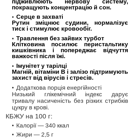
підживлюють нервову систему,
покращують концентрацію й сон.
Серце в захваті
Рутин зміцнює судини, нормалізує
тиск і стимулює кровообіг.
Травлення без зайвих турбот
Клітковина посилює перистальтику
кишківника і попереджає відчуття
важкості після їжі.
Імунітет у тарілці
Магній, вітаміни B і залізо підтримують
захист від вірусів і стресів.
Додаткова порція енергійності
Низький глікемічний індекс дарує
тривалу насиченість без різких стрибків
цукру в крові.
КБЖУ на 100 г:
Калорії — 340
ккал
Жири — 2,5 г