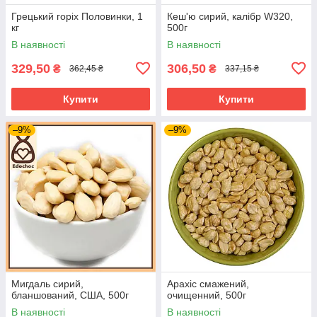
Грецький горіх Половинки, 1
Кеш'ю сирий, калібр W320,
кг
500г
В наявності
В наявності
329,50
306,50
₴
₴
362,45 ₴
337,15 ₴
Купити
Купити
–9%
–9%
Мигдаль сирий,
Арахіс смажений,
бланшований, США, 500г
очищенний, 500г
В наявності
В наявності