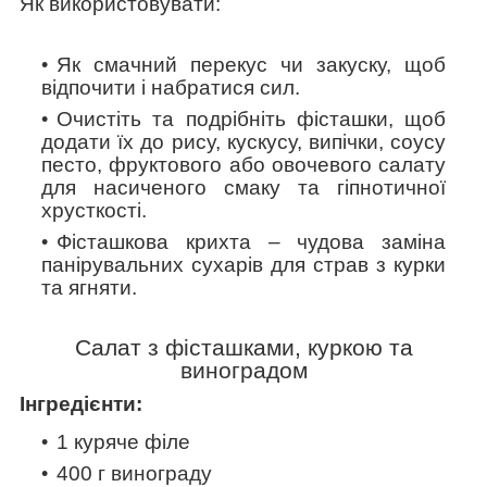
Як використовувати:
Як смачний перекус чи закуску, щоб
відпочити і набратися сил.
Очистіть та подрібніть фісташки, щоб
додати їх до рису, кускусу, випічки, соусу
песто, фруктового або овочевого салату
для насиченого смаку та гіпнотичної
хрусткості.
Фісташкова крихта – чудова заміна
панірувальних сухарів для страв з курки
та ягняти.
Салат з фісташками, куркою та
виноградом
Інгредієнти:
1 куряче філе
400 г винограду