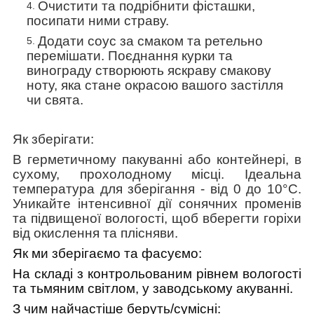
Очистити та подрібнити фісташки,
посипати ними страву.
Додати соус за смаком та ретельно
перемішати. Поєднання курки та
винограду створюють яскраву смакову
ноту, яка стане окрасою вашого застілля
чи свята.
Як зберігати:
В герметичному пакуванні або контейнері, в
сухому, прохолодному місці. Ідеальна
температура для зберігання - від 0 до 10°C.
Уникайте інтенсивної дії сонячних променів
та підвищеної вологості, щоб вберегти горіхи
від окислення та плісняви.
Як ми зберігаємо та фасуємо:
На
складі з контрольованим рівнем вологості
та тьмяним світлом, у заводському акуванні.
З чим найчастіше беруть/cумісні: