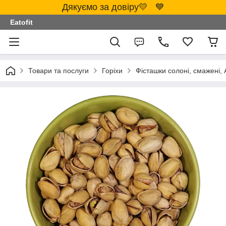
Дякуємо за довіру💛 💙
Eatofit
Товари та послуги
Горіхи
Фісташки солоні, смажені, А