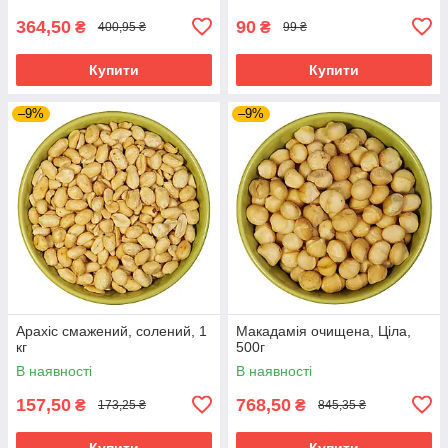
364,50
90
₴
₴
400,95 ₴
99 ₴
Купити
Купити
–9%
–9%
Арахіс смажений, солений, 1
Макадамія очищена, Ціла,
кг
500г
В наявності
В наявності
157,50
768,50
₴
₴
173,25 ₴
845,35 ₴
Купити
Купити