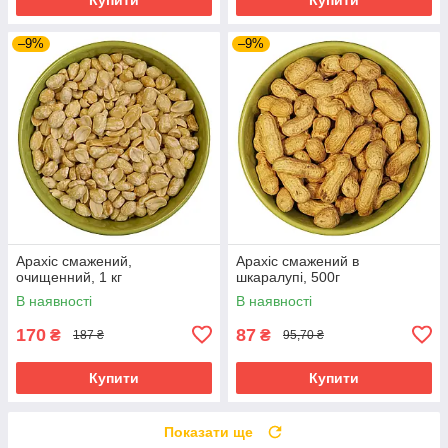
–9%
–9%
Арахіс смажений,
Арахіс смажений в
очищенний, 1 кг
шкаралупі, 500г
В наявності
В наявності
170
87
₴
₴
187 ₴
95,70 ₴
Купити
Купити
Показати ще