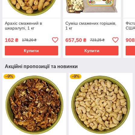
Арахіс смажений в
Суміш смажених горішків,
Фіст
шкаралупі, 1 кг
1 кг
США,
162
657,50
908
₴
₴
178,20 ₴
723,25 ₴
Купити
Купити
Акційні пропозиції та новинки
–9%
–9%