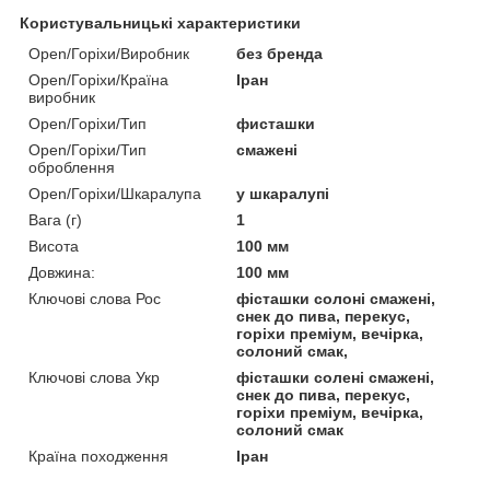
Користувальницькі характеристики
Open/Горіхи/Виробник
без бренда
Open/Горіхи/Країна
Іран
виробник
Open/Горіхи/Тип
фисташки
Open/Горіхи/Тип
смажені
оброблення
Open/Горіхи/Шкаралупа
у шкаралупі
Вага (г)
1
Висота
100 мм
Довжина:
100 мм
Ключові слова Рос
фісташки солоні смажені,
снек до пива, перекус,
горіхи преміум, вечірка,
солоний смак,
Ключові слова Укр
фісташки солені смажені,
снек до пива, перекус,
горіхи преміум, вечірка,
солоний смак
Країна походження
Іран