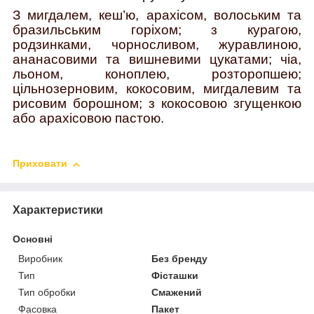
З мигдалем, кеш’ю, арахісом, волоським та
бразильським горіхом; з курагою,
родзинками, чорносливом, журавлиною,
ананасовими та вишневими цукатами; чіа,
льоном, коноплею, розторопшею;
цільнозерновим, кокосовим, мигдалевим та
рисовим борошном; з кокосовою згущенкою
або арахісовою пастою.
Приховати
Характеристики
Основні
Виробник
Без бренду
Тип
Фісташки
Тип обробки
Смажений
Фасовка
Пакет