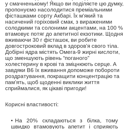
у смачненькому! Якщо ви поділяєте цю думку,
пропонуємо насолодитися преміальними
фісташками сорту Акбарі. Їх м’який та
насичений горіховий смак, з вираженими
солодкими та солоними акцентами, на 100 %
втамовує потяг до апетитної екзотики. Щодня
вживаючи 30 г фісташок, ви робите
довгостроковий вклад в здоров’я свого тіла.
Добірні ядра містять Омега-9 жирні кислоти,
що зменшують рівень “поганого”
холестерину в крові та зміцнюють серце. А
завдяки В6 їх вживання допоможе побороти
роздратування, покращити концентрацію та
пам’ять, щоб щоденні виклики життя
сприймалися, як цікаві пригоди!
Корисні властивості:
На 20% складаються з білка, тому
швидко втамовують апетит і сприяють