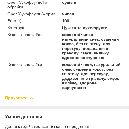
Open/Сухофрукти/Тип
сушені
обробки
Open/Сухофрукти/Форма
чипси
Вага (г)
100
Категорії
Цукати та сухофрукти
Ключові слова Рос
кокосові чипси,
натуральний снек, сушений
кокос, без глютену, для
перекусу, додавання в
гранолу, смузі, випічку,
здорове харчування
Ключові слова Укр
кокосові чіпси, натуральний
снек, сушений кокос, без
глютену, для перекусу,
додавання в гранолу, смузі,
випічку, здорове
харчування
Приховати
Умови доставки
Доставка здійснюється тільки по передоплаті.