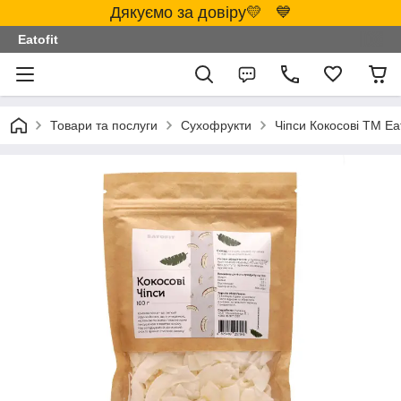
Дякуємо за довіру💛 💙
Eatofit
Товари та послуги
Сухофрукти
Чіпси Кокосові ТМ Eat