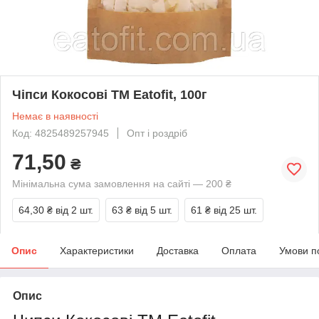
Чіпси Кокосові ТМ Eatofit, 100г
Немає в наявності
Код: 4825489257945
Опт і роздріб
71,50
₴
Мінімальна сума замовлення на сайті — 200 ₴
64,30 ₴
від 2 шт.
63 ₴
від 5 шт.
61 ₴
від 25 шт.
Опис
Характеристики
Доставка
Оплата
Умови п
Опис