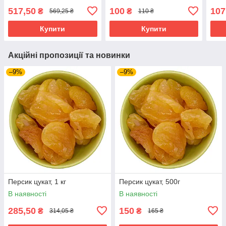
517,50
100
107
₴
₴
569,25 ₴
110 ₴
Купити
Купити
Акційні пропозиції та новинки
–9%
–9%
Персик цукат, 1 кг
Персик цукат, 500г
В наявності
В наявності
285,50
150
₴
₴
314,05 ₴
165 ₴