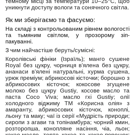
темному місці за температури 10–25°C, щоб
уникнути доступу вологи та сонячного світла.
Як ми зберігаємо та фасуємо:
На складі з контрольованим рівнем вологості
та тьмяним світлом, у прозорому зіп-
пакуванні.
З ч
им найчастіше беруть/cумісні:
Королівські фініки (Ізраїль); манго сушене
Royal без цукру, чорниця в’ялена без цукру,
ананаси в’ялені натуральні, хурма сушена,
урюк преміум; абрикосові кісточки; борошно з
абрикосових кісточок; кокосове згущене
молоко без цукру Gustiy, косове масло та
паста Сoco Viva; масло гхі Gustiy; олії
холодного віджиму ТМ «Корисна олія» з
амаранту, абрикосових кісточок, коноплі,
льону та маку; чаї із серії «Мудрість природи;
сиропи з агави та топінамбура; чорний кмин,
розторопша, конопляне насіння, чіа, льон;
какао-масло, терте какао та какао-порошок;