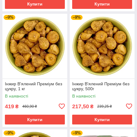
Купити
Купити
–9%
–9%
Інжир В'ялений Преміум без
Інжир В'ялений Преміум без
цукру, 1 кг
цукру, 500г
В наявності
В наявності
419
217,50
₴
₴
460,90 ₴
239,25 ₴
Купити
Купити
–9%
–9%