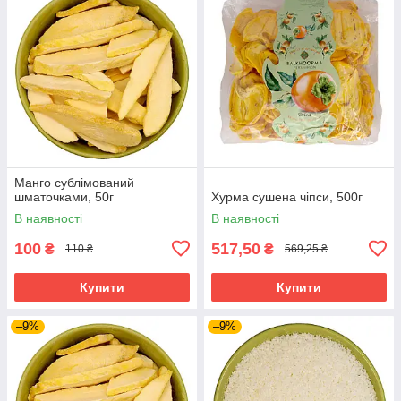
Манго сублімований
шматочками, 50г
Хурма сушена чіпси, 500г
В наявності
В наявності
100
517,50
₴
₴
110 ₴
569,25 ₴
Купити
Купити
–9%
–9%