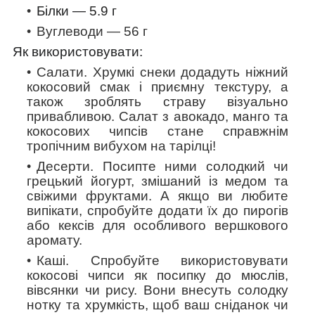
Білки —
5.9
г
Вуглеводи — 56 г
Як використовувати:
Салати.
Хрумкі снеки додадуть ніжний
кокосовий смак і приємну текстуру, а
також зроблять страву візуально
привабливою. Салат з авокадо, манго та
кокосових чипсів стане справжнім
тропічним вибухом на тарілці!
Десерти.
Посипте ними солодкий чи
грецький йогурт, змішаний із медом та
свіжими фруктами. А якщо ви любите
випікати, спробуйте додати їх до пирогів
або кексів для особливого вершкового
аромату.
Каші.
Спробуйте використовувати
кокосові чипси як посипку до мюслів,
вівсянки чи рису. Вони внесуть солодку
нотку та хрумкість, щоб ваш сніданок чи