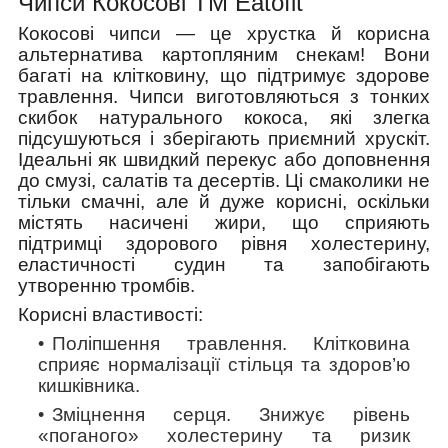
Чипси Кокосові ТМ Eatofit
Кокосові чипси — це хрустка й корисна
альтернатива картопляним снекам! Вони
багаті на клітковину, що підтримує здорове
травлення. Чипси виготовляються з тонких
скибок натурального кокоса, які злегка
підсушуються і зберігають приємний хрускіт.
Ідеальні як швидкий перекус або доповнення
до смузі, салатів та десертів. Ці смаколики не
тільки смачні, але й дуже корисні, оскільки
містять насичені жири, що сприяють
підтримці здорового рівня холестерину,
еластичності судин та запобігають
утворенню тромбів.
Корисні властивості:
Поліпшення травлення.
Клітковина
сприяє нормалізації стільця та здоров’ю
кишківника.
Зміцнення серця
. Знижує рівень
«поганого» холестерину та ризик