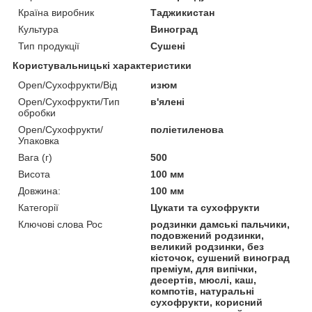
Країна виробник
Таджикистан
Культура
Виноград
Тип продукції
Сушені
Користувальницькі характеристики
Open/Сухофрукти/Від
изюм
Open/Сухофрукти/Тип
в'ялені
обробки
Open/Сухофрукти/
поліетиленова
Упаковка
Вага (г)
500
Висота
100 мм
Довжина:
100 мм
Категорії
Цукати та сухофрукти
Ключові слова Рос
родзинки дамські пальчики,
подовжений родзинки,
великий родзинки, без
кісточок, сушений виноград
преміум, для випічки,
десертів, мюслі, каш,
компотів, натуральні
сухофрукти, корисний