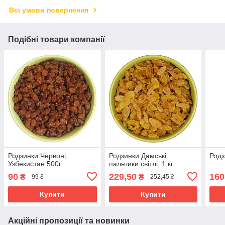
Всі умови повернення
Подібні товари компанії
Родзинки Червоні,
Родзинки Дамські
Родз
Узбекистан 500г
пальчики світлі, 1 кг
90
229,50
160
₴
₴
99 ₴
252,45 ₴
Купити
Купити
Акційні пропозиції та новинки