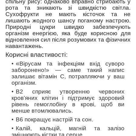
спільну рису: однаково вправно стрибають у
рота та зникають зі швидкістю світла.
Сухофрукти не мають кісточок та не
лишають жодного шансу поганому настрою.
Природні цукри швидко забезпечують
організм енергією, яка буде корисною для
відновлення сил після розумових та фізичних
навантажень.
Корисні властивості:
«
Вірусам та інфекціям вхід суворо
заборонено!» — саме такий напис
залишає вітамін С, потрапляючи у ваш
організм.
В2 сприяє утворенню червоних
кров’яних клітин і підтримує здоровий
рівень гемоглобіну в крові, щоб ви
менше втомлювались.
В6 покращує настрій та сон.
Калій, кальцій, магній та залізо
зміцнюють кістки та серце.