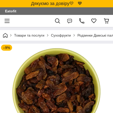
Дякуємо за довіру💛 💙
Eatofit
Товари та послуги
Сухофрукти
Родзинки Дамські пал
–9%