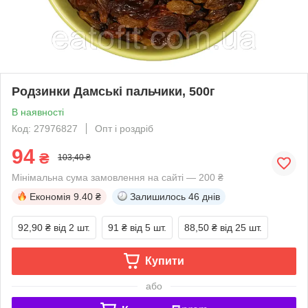
Родзинки Дамські пальчики, 500г
В наявності
Код: 27976827
Опт і роздріб
94
₴
103,40 ₴
Мінімальна сума замовлення на сайті — 200 ₴
Економія
9.40 ₴
Залишилось
46 днів
92,90 ₴
від 2 шт.
91 ₴
від 5 шт.
88,50 ₴
від 25 шт.
Купити
або