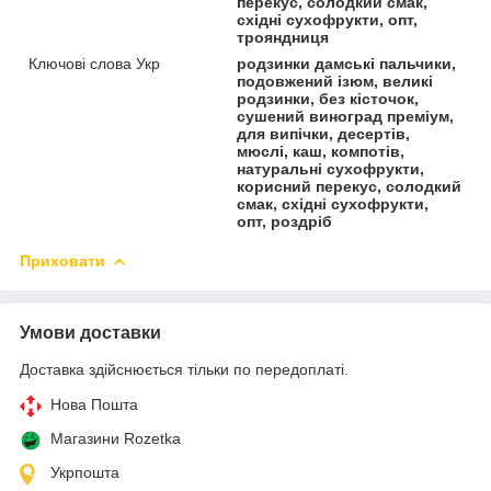
перекус, солодкий смак,
східні сухофрукти, опт,
трояндниця
Ключові слова Укр
родзинки дамські пальчики,
подовжений ізюм, великі
родзинки, без кісточок,
сушений виноград преміум,
для випічки, десертів,
мюслі, каш, компотів,
натуральні сухофрукти,
корисний перекус, солодкий
смак, східні сухофрукти,
опт, роздріб
Приховати
Умови доставки
Доставка здійснюється тільки по передоплаті.
Нова Пошта
Магазини Rozetka
Укрпошта