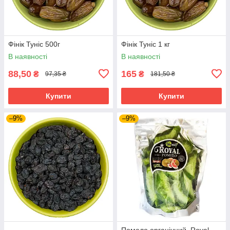
Фінік Туніс 500г
Фінік Туніс 1 кг
В наявності
В наявності
88,50
165
₴
₴
97,35 ₴
181,50 ₴
Купити
Купити
–9%
–9%
Помело органічний, Royal,