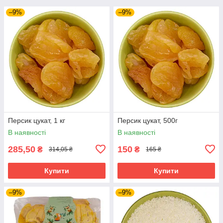
–9%
–9%
Персик цукат, 1 кг
Персик цукат, 500г
В наявності
В наявності
285,50
150
₴
₴
314,05 ₴
165 ₴
Купити
Купити
–9%
–9%