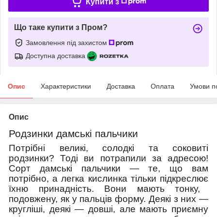
Купити з
Що таке купити з Пром?
Замовлення під захистом
Доступна доставка
Опис
Характеристики
Доставка
Оплата
Умови п
Опис
Родзинки дамські пальчики
Потрібні великі, солодкі та соковиті
родзинки? Тоді ви потрапили
за адресою
!
Сорт дамські пальчики — те, що вам
потрібно, а легка кислинка тільки підкреслює
їхню
принадність. Вони мають тонку,
подовжену, як у пальців форму. Деякі з них —
кругліші, деякі — довші, але мають приємну