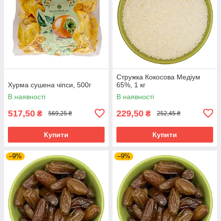
Стружка Кокосова Медіум
Хурма сушена чіпси, 500г
65%, 1 кг
В наявності
В наявності
517,50
229,50
₴
₴
569,25 ₴
252,45 ₴
Купити
Купити
–9%
–9%