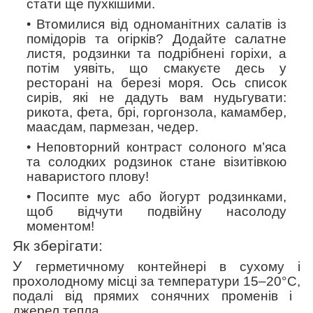
стати ще пухкішими.
Втомилися від одноманітних салатів із
помідорів та огірків? Додайте салатне
листя, родзинки та подрібнені горіхи, а
потім уявіть, що смакуєте десь у
ресторані на березі моря. Ось список
сирів, які не дадуть вам нудьгувати:
рикота, фета, брі, горгонзола, камамбер,
маасдам, пармезан, чедер.
Неповторний контраст солоного м’яса
та солодких родзинок стане візитівкою
наваристого плову!
Посипте мус або йогурт родзинками,
щоб відчути подвійну насолоду
моментом!
Як зберігати:
У
герметичному контейнері в сухому і
прохолодному місці
за температури 15–20°C,
подалі від прямих сонячних променів і
джерел тепла.