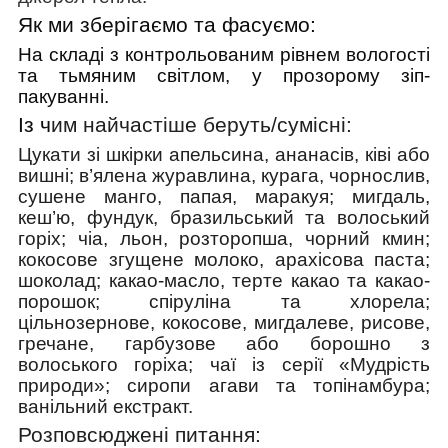
Як ми зберігаємо та фасуємо:
На складі з контрольованим рівнем вологості
та тьмяним світлом, у прозорому зіп-
пакуванні.
Із ч
им найчастіше беруть/cумісні:
Цукати зі шкірки апельсина, ананасів, ківі або
вишні; в’ялена журавлина, курага, чорнослив,
сушене манго, папая, маракуя; мигдаль,
кеш’ю, фундук, бразильський та волоський
горіх; чіа, льон, розторопша, чорний кмин;
кокосове згущене молоко, арахісова паста;
шоколад; какао-масло, терте какао та какао-
порошок; спіруліна та хлорела;
цільнозернове, кокосове, мигдалеве,
рисове,
гречане
, гарбузове
або борошно з
волоського горіха
; чаї
із с
ерії «Мудрість
природи»;
сиропи агави та топінамбура
;
ванільний екстракт.
Розповсюджені питання: