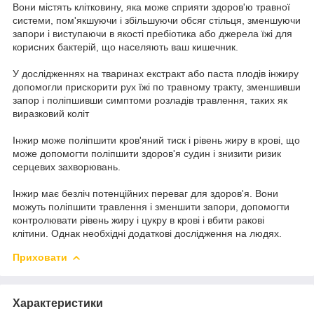
Вони містять клітковину, яка може сприяти здоров'ю травної
системи, пом'якшуючи і збільшуючи обсяг стільця, зменшуючи
запори і виступаючи в якості пребіотика або джерела їжі для
корисних бактерій, що населяють ваш кишечник.
У дослідженнях на тваринах екстракт або паста плодів інжиру
допомогли прискорити рух їжі по травному тракту, зменшивши
запор і поліпшивши симптоми розладів травлення, таких як
виразковий коліт
Інжир може поліпшити кров'яний тиск і рівень жиру в крові, що
може допомогти поліпшити здоров'я судин і знизити ризик
серцевих захворювань.
Інжир має безліч потенційних переваг для здоров'я. Вони
можуть поліпшити травлення і зменшити запори, допомогти
контролювати рівень жиру і цукру в крові і вбити ракові
клітини. Однак необхідні додаткові дослідження на людях.
Приховати
Характеристики