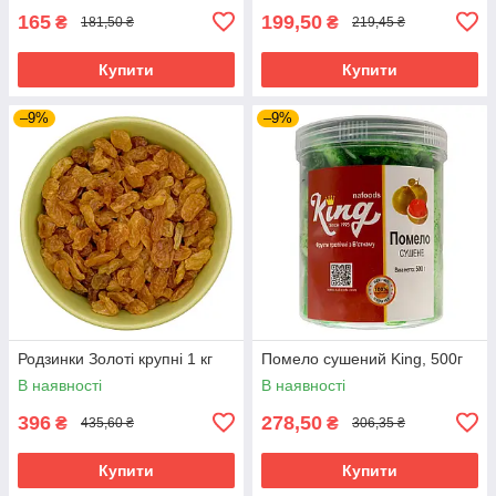
165
199,50
₴
₴
181,50 ₴
219,45 ₴
Купити
Купити
–9%
–9%
Родзинки Золоті крупні 1 кг
Помело сушений King, 500г
В наявності
В наявності
396
278,50
₴
₴
435,60 ₴
306,35 ₴
Купити
Купити