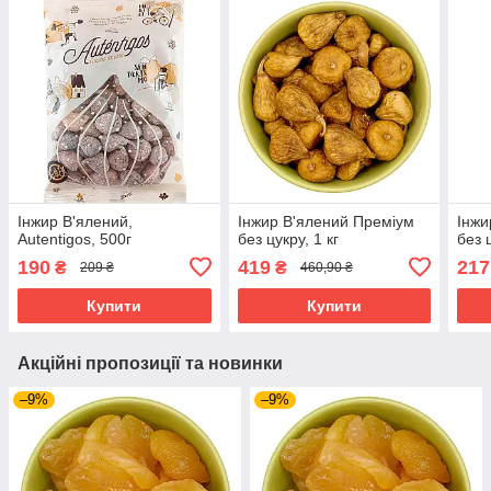
Інжир В'ялений,
Інжир В'ялений Преміум
Інжи
Autentigos, 500г
без цукру, 1 кг
без 
190
419
217
₴
₴
209 ₴
460,90 ₴
Купити
Купити
Акційні пропозиції та новинки
–9%
–9%