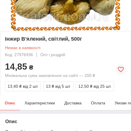
Інжир В'ялений, світлий, 500г
Немає в наявності
Код: 27976936
Опт і роздріб
14,85
₴
Мінімальна сума замовлення на сайті — 200 ₴
13,40 ₴
від 2 шт.
13 ₴
від 5 шт.
12,50 ₴
від 25 шт.
Опис
Характеристики
Доставка
Оплата
Умови п
Опис