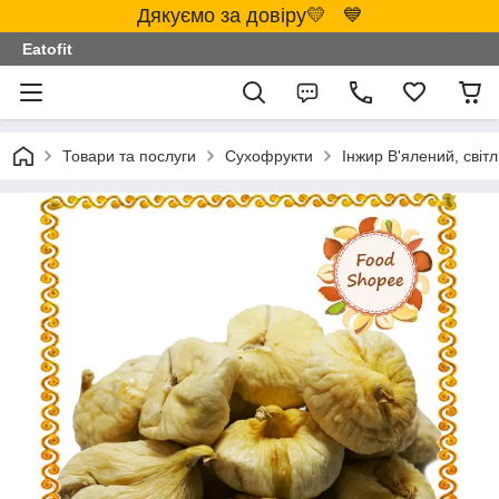
Дякуємо за довіру💛 💙
Eatofit
Товари та послуги
Сухофрукти
Інжир В'ялений, світл