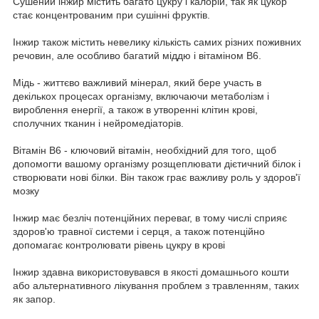
Сушений інжир містить багато цукру і калорій, так як цукор
стає концентрованим при сушінні фруктів.
Інжир також містить невелику кількість самих різних поживних
речовин, але особливо багатий міддю і вітаміном B6.
Мідь - життєво важливий мінерал, який бере участь в
декількох процесах організму, включаючи метаболізм і
вироблення енергії, а також в утворенні клітин крові,
сполучних тканин і нейромедіаторів.
Вітамін B6 - ключовий вітамін, необхідний для того, щоб
допомогти вашому організму розщеплювати дієтичний білок і
створювати нові білки. Він також грає важливу роль у здоров'ї
мозку
Інжир має безліч потенційних переваг, в тому числі сприяє
здоров'ю травної системи і серця, а також потенційно
допомагає контролювати рівень цукру в крові
Інжир здавна використовувався в якості домашнього кошти
або альтернативного лікування проблем з травленням, таких
як запор.