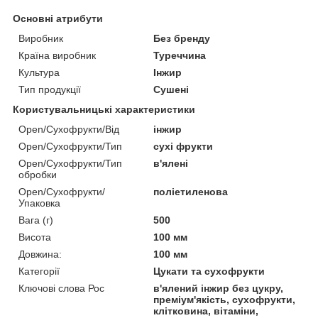
Основні атрибути
Виробник
Без бренду
Країна виробник
Туреччина
Культура
Інжир
Тип продукції
Сушені
Користувальницькі характеристики
Open/Сухофрукти/Від
інжир
Open/Сухофрукти/Тип
сухі фрукти
Open/Сухофрукти/Тип
в'ялені
обробки
Open/Сухофрукти/
поліетиленова
Упаковка
Вага (г)
500
Висота
100 мм
Довжина:
100 мм
Категорії
Цукати та сухофрукти
Ключові слова Рос
в'ялений інжир без цукру,
преміум'якість, сухофрукти,
клітковина, вітаміни,