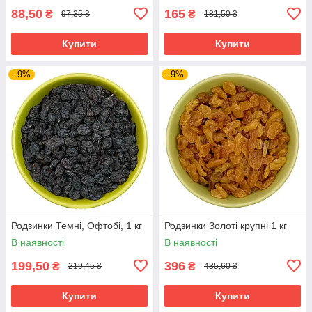
88,50
165
₴
₴
97,35 ₴
181,50 ₴
Купити
Купити
–9%
–9%
Родзинки Темні, Офтобі, 1 кг
Родзинки Золоті крупні 1 кг
В наявності
В наявності
199,50
396
₴
₴
219,45 ₴
435,60 ₴
Купити
Купити