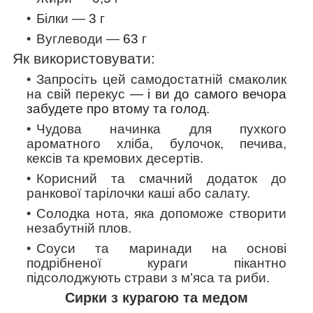
Білки —
3
г
Вуглеводи —
63
г
Як використовувати:
Запросіть цей самодостатній смаколик
на свій перекус
— і ви до самого вечора
забудете про втому та голод.
Чудова начинка для пухкого
ароматного хліба, булочок, печива,
кексів та кремових десертів.
Корисний та смачний додаток до
ранкової тарілочки каші або салату.
Солодка нота, яка допоможе створити
незабутній плов.
Соуси та маринади на основі
подрібненої кураги пікантно
підсолоджують страви з м’яса та риби.
Сирки з курагою та медом