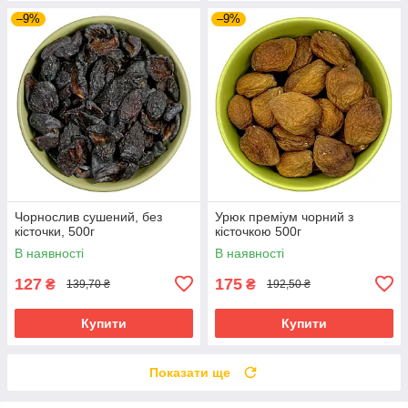
–9%
–9%
Чорнослив сушений, без
Урюк преміум чорний з
кісточки, 500г
кісточкою 500г
В наявності
В наявності
127
175
₴
₴
139,70 ₴
192,50 ₴
Купити
Купити
Показати ще