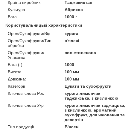
Країна виробник
Таджикистан
Культура
Абрикос
Вага
1000 г
Користувальницькі характеристики
Open/Сухофрукти/Від
курага
Open/Сухофрукти/Тип
в'ялені
обробки
Open/Сухофрукти/
поліетиленова
Упаковка
Вага (г)
1000
Висота
100 мм
Довжина:
100 мм
Категорії
Цукати та сухофрукти
Ключові слова Рос
курага лимончик
таджикська, з кислинкою
Ключові слова Укр
курага лимончик таджицька,
з кислинкою, ароматний
сухофрукт, для чаювання та
десертів
Тип продукції
В'ялені