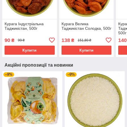
Курага Індустріальна
Курага Велика
Кура
Таджикістан, 500г
Таджикістан Солодка, 500г
Тадж
500г
90
138
140
₴
₴
99 ₴
151,80 ₴
Купити
Купити
Акційні пропозиції та новинки
–9%
–9%