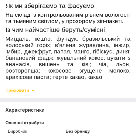
Як ми зберігаємо та фасуємо:
На складі з контрольованим рівнем вологості
та тьмяним світлом, у прозорому зіп-пакеті.
Із ч
им найчастіше беруть/cумісні:
Мигдаль, кеш’ю, фундук, бразильський та
волоський горіх; в’ялена журавлина, інжир,
імбир, джекфрут,
папая,
манго, гібіскус, диня;
банановий фадж; жувальний кокос; цукати з
ананасів, вишень та ківі; чіа, льон,
розторопша; кокосове згущене молоко,
арахісова паста; терте какао, какао
Приховати
Характеристики
Основні атрибути
Виробник
Без бренду