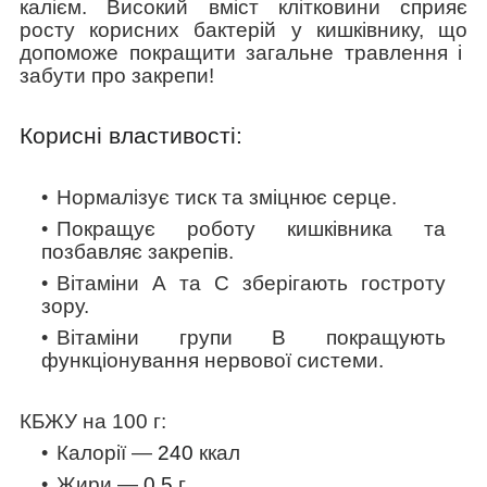
калієм. Високий вміст клітковини сприяє
росту корисних бактерій у кишківнику, що
допоможе п
окращити загальне травлення і
забути про закрепи!
Корисні властивості:
Нормалізує тиск та зміцнює серце.
Покращує роботу кишківника та
позбавляє закрепів.
Вітаміни А та
С
зберігають гостроту
зору.
Вітаміни групи В покращують
функціонування нервової системи.
КБЖУ на 100 г:
Калорії —
240
ккал
Жири —
0,5
г