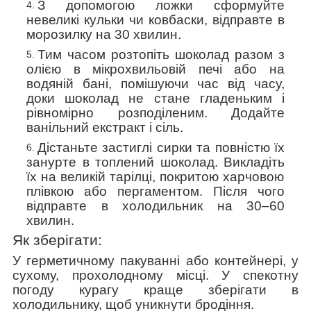
З допомогою
ложки сформуйте
невеликі кульки чи ковбаски, відправте в
морозилку на 30 хвилин.
Тим часом розтопіть шоколад разом з
олією в мікрохвильовій печі або на
водяній бані, помішуючи час від часу,
доки шоколад не стане гладеньким і
рівномірно розподіленим. Додайте
ванільний екстракт і сіль.
Дістаньте застиглі сирки та повністю
їх
занурте в топлений шоколад. Викладіть
їх
на великій тарілці,
покритою харчовою
плівкою або пергаментом. Після чого
відправте в холодильник на 30–60
хвилин.
Як зберігати:
У герметичному пакуванні або контейнері, у
сухому, прохолодному місці. У спекотну
погоду курагу краще зберігати в
холодильнику, щоб уникнути бродіння.