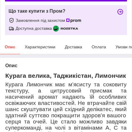
Що таке купити з Пром?
Замовлення під захистом
Доступна доставка
Опис
Характеристики
Доставка
Оплата
Умови п
Опис
Курага велика, Таджикістан, Лимончик
Курага Лимончик має м’ясисту та соковиту
текстуру, а цитрусовий присмак та
насичений аромат надають їй особливих
освіжаючих властивостей. Не втрачайте свій
шанс скуштувати цей східний делікатес, який
здатний
суттєво покращити здоров’я вашого
серця та очей. Це стал
о можливо з
авдяки
суперкоманді, на чолі з вітамінами А,
С
та