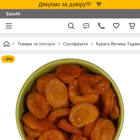
Дякуємо за довіру💛 💙
Eatofit
Товари та послуги
Сухофрукти
Курага Велика Таджик
–9%