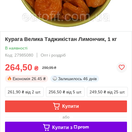
Курага Велика Таджикістан Лимончик, 1 кг
В наявності
Код: 27985080
Опт і роздріб
264,50
₴
290,95 ₴
Економія
26.45 ₴
Залишилось
46 днів
261,90 ₴
від 2 шт.
256,50 ₴
від 5 шт.
249,50 ₴
від 25 шт.
Купити
або
Купити з