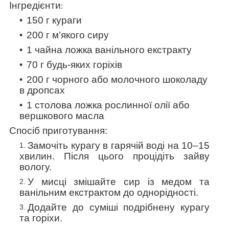
Інгредієнти
:
150 г кураги
200 г м’якого сиру
1 чайна ложка ванільного екстракту
70 г будь-яких горіхів
200 г чорного або молочного шоколаду
в дропсах
1 столова ложка рослинної олії або
вершкового
масла
Спосіб приготування:
Замочіть курагу в гарячій воді на 10–15
хвилин. Після цього процідіть зайву
вологу.
У мисці змішайте сир із медом та
ванільним екстрактом до однорідності.
Додайте до суміші подрібнену курагу
та горіхи.