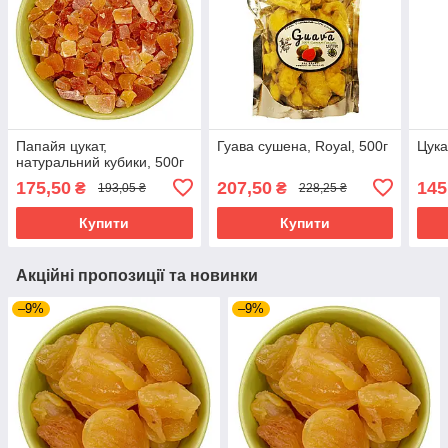
Папайя цукат,
Гуава сушена, Royal, 500г
Цука
натуральний кубики, 500г
175,50
207,50
145
₴
₴
193,05 ₴
228,25 ₴
Купити
Купити
Акційні пропозиції та новинки
–9%
–9%