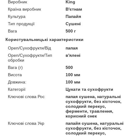
Виробник
King
Країна виробник
В'єтнам
Культура
Папайя
Тип продукції
Сушені
Вага
500 г
Користувальницькі характеристики
Open/Сухофрукти/Від
папая
Open/Сухофрукти/Тип
в'ялені
обробки
Вага (г)
500
Висота
100 мм
Довжина:
100 мм
Категорії
Цукати та сухофрукти
Ключові слова Рос
папая сушена, натуральні
сухофрукти, без кісточок,
солодкий перекус,
ферменти, травлення,
корисний снек
Ключові слова Укр
папайя сушена, натуральні
сухофрукти, без кісточок,
солодкий перекус,