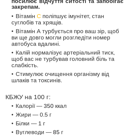
посилює відчуття ситості та запобігає
закрепам.
Вітамін
С
поліпшує імунітет, стан
суглобів та хрящів.
Вітамін А турбується про ваш зір, щоб
ви ще довго могли розгледіти номер
автобуса вдалині.
Калій нормалізує артеріальний тиск,
щоб вас не турбував головний біль та
слабкість.
Стимулює очищення організму від
шлаків та токсинів.
КБЖУ на 100 г:
Калорії —
350
ккал
Жири — 0.5 г
Білки —
1
г
Вуглеводи —
85
г