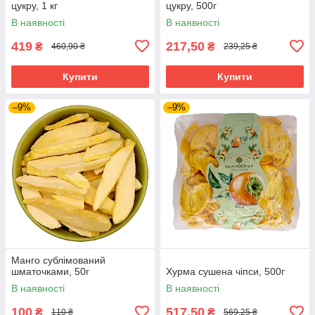
цукру, 1 кг
цукру, 500г
В наявності
В наявності
419
217,50
₴
₴
460,90 ₴
239,25 ₴
Купити
Купити
–9%
–9%
Манго сублімований
шматочками, 50г
Хурма сушена чіпси, 500г
В наявності
В наявності
100
517,50
₴
₴
110 ₴
569,25 ₴