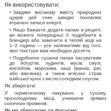
Як використовувати:
Завдяки високому вмісту природних
цукрів цей снек швидко поновлює
втрачені запаси енергії.
Якщо бажаєте додати папаю в рецепт,
ви можете попередньо її подрібнити в
блендері або замочити в теплій воді на
1–2 години — усе залежатиме від того,
якої текстури вам необхідно досягти.
Подрібнена сушена папая пасуватиме
до йогуртів, пудингів, мусів, смузі,
коктейлів, морозива, каші (манка, рис
або вівсянка),
а також м’ясних страв
азійської кухні з кисло-солодким соусом.
Як зберігати:
У
герметичному пакуванні, у сухому,
прохолодному місці, уникаючи прямих
сонячних променів.
Як ми зберігаємо та фасуємо: