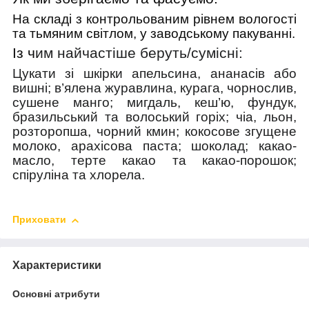
На складі з контрольованим рівнем вологості
та тьмяним світлом, у заводському пакуванні.
Із ч
им найчастіше беруть/cумісні:
Цукати зі шкірки апельсина, ананасів або
вишні; в’ялена журавлина, курага, чорнослив,
сушене манго; мигдаль, кеш’ю, фундук,
бразильський та волоський горіх; чіа, льон,
розторопша, чорний кмин; кокосове згущене
молоко, арахісова паста; шоколад; какао-
масло, терте какао та какао-порошок;
спіруліна та хлорела.
Приховати
Характеристики
Основні атрибути