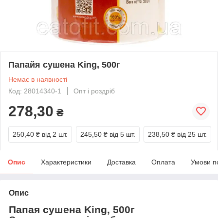
Папайя сушена King, 500г
Немає в наявності
Код: 28014340-1
Опт і роздріб
278,30
₴
250,40 ₴
від 2 шт.
245,50 ₴
від 5 шт.
238,50 ₴
від 25 шт.
Опис
Характеристики
Доставка
Оплата
Умови п
Опис
Папая сушена King, 500г