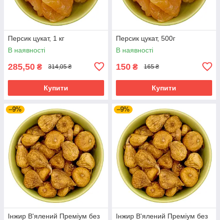
Персик цукат, 1 кг
Персик цукат, 500г
В наявності
В наявності
285,50
150
₴
₴
314,05 ₴
165 ₴
Купити
Купити
–9%
–9%
Інжир В'ялений Преміум без
Інжир В'ялений Преміум без