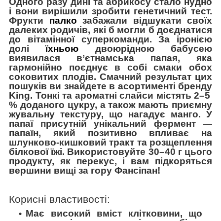
Одного разу дині та абрикосу стало нудно
і вони вирішили зробити генетичний тест.
Фрукти
палко
забажали відшукати своїх
далеких родичів, які б могли б доєднатися
до
вітамінної суперкоманди. За іронією
долі
їхньою
двоюрідною бабусею
виявилася в’єтнамська папая, яка
гармонійно поєднує в собі смаки обох
соковитих плодів. Смачний результат цих
пошуків ви знайдете в асортименті бренду
King. Тонкі та ароматні слайси містять 2–5
% доданого цукру, а також мають приємну
жувальну текстуру, що нагадує манго. У
папаї присутній унікальний фермент —
папаїн, який позитивно впливає на
шлунково-кишковий тракт та розщеплення
білкової їжі. Використовуйте 30–40 г цього
продукту, як перекус, і вам підкоряться
вершини вищі за гору Фансіпан!
Корисні властивості:
Має високий вміст клітковини, що