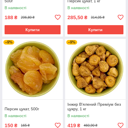
500г
Персик цукат, 1 кг
В наявності
В наявності
188
285,50
₴
₴
206,80 ₴
314,05 ₴
Купити
Купити
–9%
–9%
Інжир В'ялений Преміум без
Персик цукат, 500г
цукру, 1 кг
В наявності
В наявності
150
419
₴
₴
165 ₴
460,90 ₴