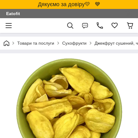
Дякуємо за довіру💛 💙
Eatofit
Товари та послуги
Сухофрукти
Джекфрут сушений, чі