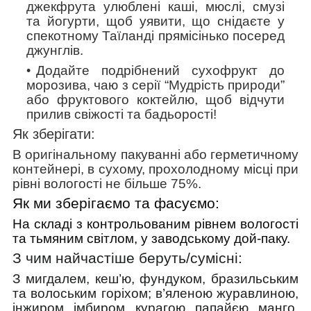
джекфрута улюблені каші, мюслі, смузі
та йогурти, щоб уявити, що снідаєте у
спекотному Таїланді прямісінько посеред
джунглів.
Додайте подрібнений сухофрукт до
морозива, чаю з серії “Мудрість природи”
або фруктового коктейлю, щоб відчути
прилив свіжості та бадьорості!
Як зберігати:
В оригінальному пакуванні або герметичному
контейнері, в сухому, прохолодному місці при
рівні вологості не більше 75%.
Як ми зберігаємо та фасуємо:
На складі з контрольованим рівнем вологості
та тьмяним світлом, у заводському дой-паку.
З чим найчастіше беруть/cумісні:
З мигдалем, кеш’ю, фундуком, бразильським
та волоським горіхом; в’яленою журавлиною,
інжиром, імбиром, курагою, папайєю, манго,