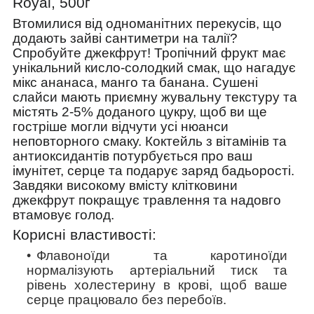
Royal, 500г
Втомилися від одноманітних перекусів, що
додають зайві сантиметри на талії?
Спробуйте джекфрут! Тропічний фрукт має
унікальний кисло-солодкий смак, що нагадує
мікс ананаса, манго та банана. Сушені
слайси мають приємну жувальну текстуру та
містять 2-5% доданого цукру, щоб ви ще
гостріше могли відчути усі нюанси
неповторного смаку. Коктейль з вітамінів та
антиоксидантів потурбується про ваш
імунітет, серце та подарує заряд бадьорості.
Завдяки високому вмісту клітковини
джекфрут покращує травлення та надовго
втамовує голод.
Корисні властивості:
Флавоноїди та каротиноїди
нормалізують артеріальний тиск та
рівень холестерину в крові, щоб ваше
серце працювало без перебоїв.