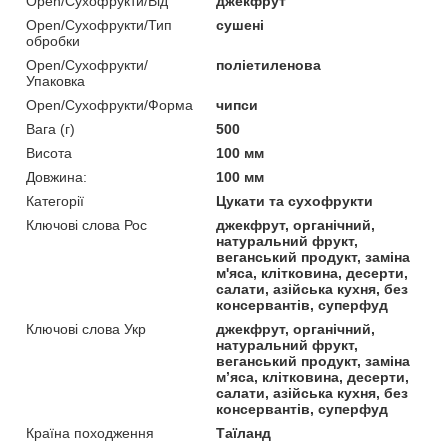
Open/Сухофрукти/Від
джекфрут
Open/Сухофрукти/Тип
сушені
обробки
Open/Сухофрукти/
поліетиленова
Упаковка
Open/Сухофрукти/Форма
чипси
Вага (г)
500
Висота
100 мм
Довжина:
100 мм
Категорії
Цукати та сухофрукти
Ключові слова Рос
джекфрут, органічний,
натуральний фрукт,
веганський продукт, заміна
м'яса, клітковина, десерти,
салати, азійська кухня, без
консервантів, суперфуд
Ключові слова Укр
джекфрут, органічний,
натуральний фрукт,
веганський продукт, заміна
м’яса, клітковина, десерти,
салати, азійська кухня, без
консервантів, суперфуд
Країна походження
Таїланд