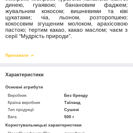
динею, гуаявою; банановим фаджем;
жувальним кокосом; вишневими та ківі
цукатами; чіа, льоном, розторопшею;
кокосовим згущеним молоком, арахісовою
пастою; тертим какао, какао маслом;
чаєм з
серії “Мудрість природи”.
Приховати
Характеристики
Основні атрибути
Виробник
Без бренду
Країна виробник
Таїланд
Тип продукції
Сушені
Вага
500 г
Користувальницькі характеристики