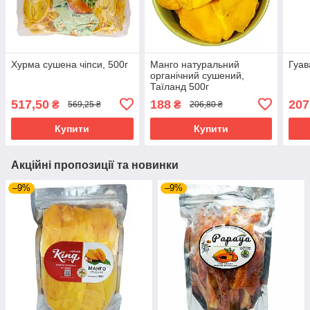
Хурма сушена чіпси, 500г
Манго натуральний
Гуав
органічний сушений,
Таїланд 500г
517,50
188
207
₴
₴
569,25 ₴
206,80 ₴
Купити
Купити
Акційні пропозиції та новинки
–9%
–9%