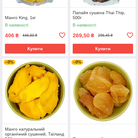
Папайя сушена Thai Thip,
Манго King, 1кг
500г
В наявності
В наявності
406
269,50
₴
₴
446,60 ₴
296,45 ₴
Купити
Купити
–9%
–9%
Манго натуральний
органічний сушений, Таїланд