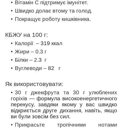
Вітамін С підтримує імунітет.
Швидко долає втому та голод.
Покращує роботу кишківника.
КБЖУ на 100 г:
Калорії –
319
ккал
Жири – 0.3 г
Білки – 2.
3
г
Вуглеводи –
82
г
Як використовувати:
30 г джекфрута та 30 г улюблених
горіхів
— формула високоенергетичного
перекусу, завдяки якому у вас швидко
відкриється друге дихання, навіть, якщо
ви були зовсім без сил.
Прикрасьте тропічними нотами