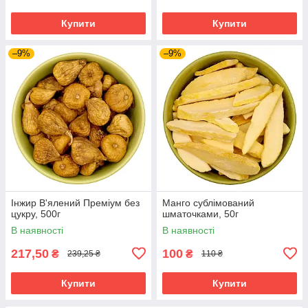
Купити
Купити
–9%
–9%
Інжир В'ялений Преміум без
Манго сублімований
цукру, 500г
шматочками, 50г
В наявності
В наявності
217,50
100
₴
₴
239,25 ₴
110 ₴
Купити
Купити