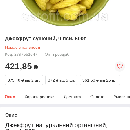
Джекфрут сушений, чіпси, 500г
Немає в наявності
Код: 2797551647
Опт і роздріб
421,85
₴
379,40 ₴
від 2 шт.
372 ₴
від 5 шт.
361,50 ₴
від 25 шт.
Опис
Характеристики
Доставка
Оплата
Умови п
Опис
Джекфрут натуральний органічний,