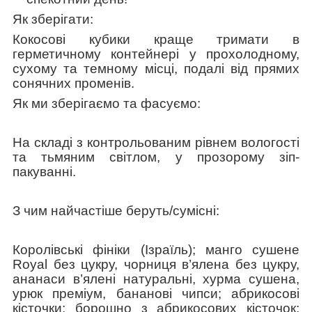
Як зберігати:
Кокосові кубики краще тримати в
герметичному контейнері у прохолодному,
сухому та темному місці, подалі від прямих
сонячних променів.
Як ми зберігаємо та фасуємо:
На складі з контрольованим рівнем вологості
та тьмяним світлом, у прозорому зіп-
пакуванні.
З чим найчастіше беруть/cумісні:
Королівські фініки (Ізраїль); манго сушене
Royal без цукру, чорниця в’ялена без цукру,
ананаси в’ялені натуральні, хурма сушена,
урюк преміум, бананові чипси; абрикосові
кісточки; борошно з абрикосових кісточок;