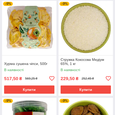
–9%
–9%
Стружка Кокосова Медіум
Хурма сушена чіпси, 500г
65%, 1 кг
В наявності
В наявності
517,50
229,50
₴
₴
569,25 ₴
252,45 ₴
Купити
Купити
–9%
–9%