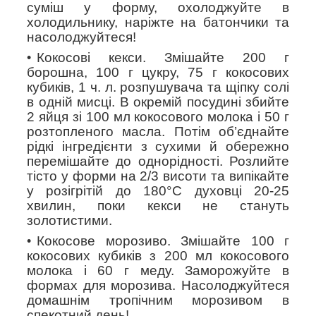
суміш у форму, охолоджуйте в
холодильнику, наріжте на батончики та
насолоджуйтеся!
Кокосові кекси
. Змішайте 200 г
борошна, 100 г цукру, 75 г кокосових
кубиків, 1 ч. л. розпушувача та щіпку солі
в одній мисці. В окремій посудині збийте
2 яйця зі 100 мл кокосового молока і 50 г
розтопленого масла. Потім об’єднайте
рідкі інгредієнти з сухими й обережно
перемішайте до однорідності. Розлийте
тісто у форми на 2/3 висоти та випікайте
у розігрітій до 180°C духовці 20-25
хвилин, поки кекси не стануть
золотистими.
Кокосове морозиво
. Змішайте 100 г
кокосових кубиків з 200 мл кокосового
молока і 60 г меду. Заморожуйте в
формах для морозива. Насолоджуйтеся
домашнім тропічним морозивом в
спекотний день!