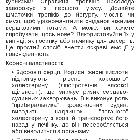
кубиками! Справжня тропічна насолода
заворожує з першого укусу. Додайте
шматочки тропіків до йогурту, мюслів чи
смузі, щоб урізноманітнити сніданок ніжними
вершковими нотами. А може, ви хочете
спробувати щось нове? Використовуйте їх у
випічці, як посипку або начинку для десертів.
Це простий спосіб внести яскраві емоції у
повсякденність.
Корисні властивості:
Здоров'я серця
. Корисні жирні кислоти
підтримують рівень "хорошого"
холестерину (ліпопротеїнів високої
щільності), що знижує ризик серцево-
судинних захворювань. Він виконує роль
“прибиральника” кровоносних судин:
виводить надлишок "поганого"
холестерину з крові й транспортує його
назад у печінку, де він переробляється
або виводиться з організму.