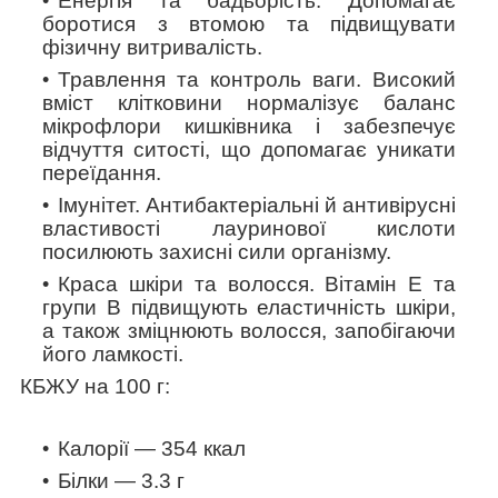
Енергія та бадьорість
. Допомагає
боротися з втомою та підвищувати
фізичну витривалість.
Травлення та контроль ваги
. Високий
вміст клітковини нормалізує баланс
мікрофлори кишківника і забезпечує
відчуття ситості, що допомагає уникати
переїдання.
Імунітет
. Антибактеріальні й антивірусні
властивості лауринової кислоти
посилюють захисні сили організму.
Краса шкіри та волосся
. Вітамін Е та
групи В підвищують еластичність шкіри,
а також зміцнюють волосся, запобігаючи
його ламкості.
КБЖУ на 100 г:
Калорії — 354 ккал
Білки — 3.3 г