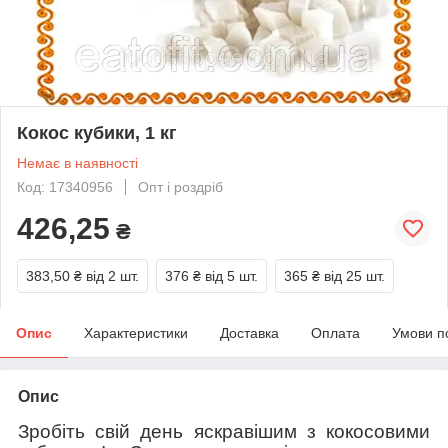
Кокос кубики, 1 кг
Немає в наявності
Код: 17340956
Опт і роздріб
426,25
₴
383,50 ₴
від 2 шт.
376 ₴
від 5 шт.
365 ₴
від 25 шт.
Опис
Характеристики
Доставка
Оплата
Умови п
Опис
Зробіть свій день яскравішим з кокосовими