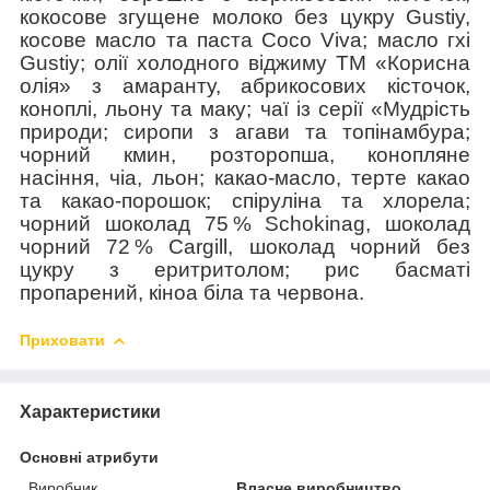
кокосове згущене молоко без цукру Gustiy,
косове масло та паста Сoco Viva; масло гхі
Gustiy; олії холодного віджиму ТМ «Корисна
олія» з амаранту, абрикосових кісточок,
коноплі, льону та маку; чаї із серії «Мудрість
природи; сиропи з агави та топінамбура;
чорний кмин, розторопша, конопляне
насіння, чіа, льон; какао-масло, терте какао
та какао-порошок; спіруліна та хлорела;
чорний шоколад 75 % Schokinag, шоколад
чорний 72 % Cargill, шоколад чорний без
цукру з еритритолом; рис басматі
пропарений, кіноа біла та червона.
Приховати
Характеристики
Основні атрибути
Виробник
Власне виробництво