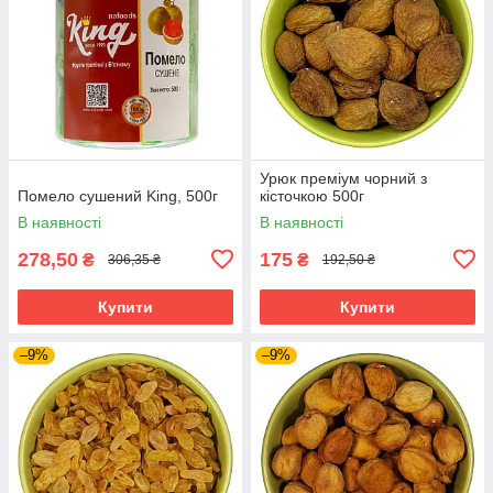
Урюк преміум чорний з
Помело сушений King, 500г
кісточкою 500г
В наявності
В наявності
278,50
175
₴
₴
306,35 ₴
192,50 ₴
Купити
Купити
–9%
–9%