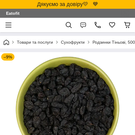
Дякуємо за довіру💛 💙
Eatofit
Товари та послуги
Сухофрукти
Родзинки Тіньові, 500
–9%