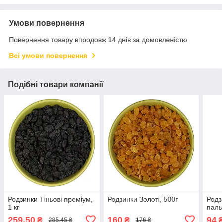
Умови повернення
Повернення товару впродовж 14 днів за домовленістю
Всі умови повернення
Подібні товари компанії
Родзинки Тіньові преміум,
Родзинки Золоті, 500г
Родз
1 кг
паль
259,50
160
94
₴
₴
285,45 ₴
176 ₴