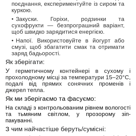
поєднання, експериментуйте із сиром та
куркою.
Закуски
. Горіхи, родзинки та
сухофрукти — безпрограшний варіант,
щоб швидко зарядитися енергією.
Напої.
Використовуйте в йогурт або
смузі, щоб збагатити смак та отримати
заряд бадьорості.
Як зберігати:
У
герметичному контейнері в сухому і
прохолодному місці
за температури 15–20°C,
подалі від прямих сонячних променів і
джерел тепла.
Як ми зберігаємо та фасуємо:
На складі з контрольованим рівнем вологості
та тьмяним світлом, у прозорому зіп-
пакуванні.
З ч
им найчастіше беруть/cумісні: