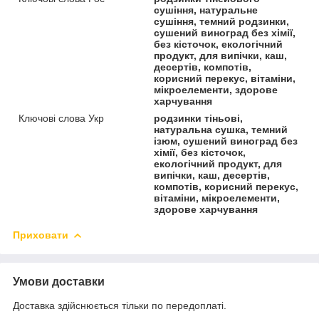
сушіння, натуральне
сушіння, темний родзинки,
сушений виноград без хімії,
без кісточок, екологічний
продукт, для випічки, каш,
десертів, компотів,
корисний перекус, вітаміни,
мікроелементи, здорове
харчування
Ключові слова Укр
родзинки тіньові,
натуральна сушка, темний
ізюм, сушений виноград без
хімії, без кісточок,
екологічний продукт, для
випічки, каш, десертів,
компотів, корисний перекус,
вітаміни, мікроелементи,
здорове харчування
Приховати
Умови доставки
Доставка здійснюється тільки по передоплаті.