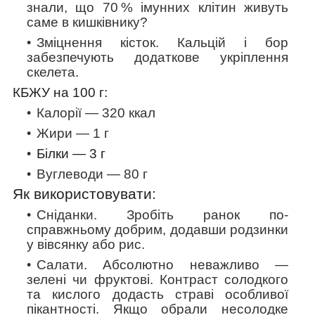
знали, що 70 % імунних клітин живуть
саме в кишківнику?
Зміцнення кісток.
Кальцій і бор
забезпечують додаткове укріплення
скелета.
КБЖУ на 100 г:
Калорії — 320 ккал
Жири — 1 г
Білки —
3
г
Вуглеводи — 80 г
Як використовувати:
Сніданки.
Зробіть ранок по-
справжньому добрим, додавши родзинки
у вівсянку або рис.
Салати
. Абсолютно неважливо —
зелені чи фруктові. Контраст солодкого
та кислого додасть страві особливої
пікантності. Якщо обрали несолодке