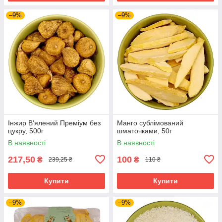
–9%
–9%
Інжир В'ялений Преміум без
Манго сублімований
цукру, 500г
шматочками, 50г
В наявності
В наявності
217,50
100
₴
₴
239,25 ₴
110 ₴
Купити
Купити
–9%
–9%