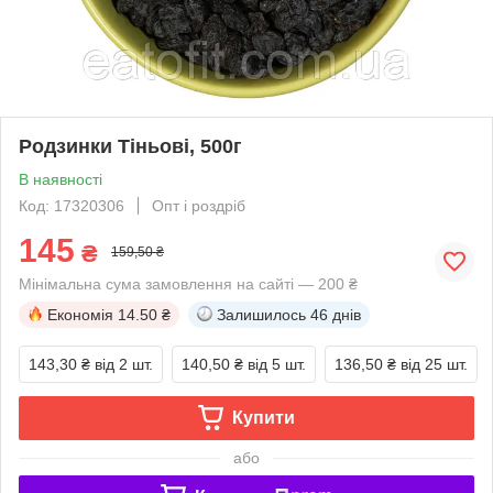
Родзинки Тіньові, 500г
В наявності
Код: 17320306
Опт і роздріб
145
₴
159,50 ₴
Мінімальна сума замовлення на сайті — 200 ₴
Економія
14.50 ₴
Залишилось
46 днів
143,30 ₴
від 2 шт.
140,50 ₴
від 5 шт.
136,50 ₴
від 25 шт.
Купити
або