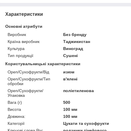
Характеристики
Основні атрибути
Виробник
Без бренду
Країна виробник
Таджикистан
Культура
Виноград
Тип продукції
Сушені
Користувальницькі характеристики
Open/Сухофрукти/Від
изюм
Open/Сухофрукти/Тип
в'ялені
обробки
Open/Сухофрукти/
поліетиленова
Упаковка
Вага (г)
500
Висота
100 мм
Довжина:
100 мм
Категорії
Цукати та сухофрукти
Ключові слова Рос
родзинки тінейового