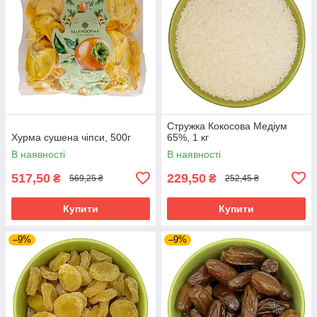
Стружка Кокосова Медіум
Хурма сушена чіпси, 500г
65%, 1 кг
В наявності
В наявності
517,50
229,50
₴
₴
569,25 ₴
252,45 ₴
Купити
Купити
–9%
–9%