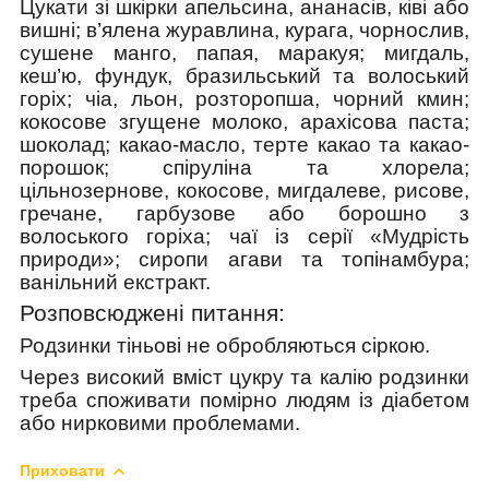
Цукати зі шкірки апельсина, ананасів, ківі або
вишні; в’ялена журавлина, курага, чорнослив,
сушене манго, папая, маракуя; мигдаль,
кеш’ю, фундук, бразильський та волоський
горіх; чіа, льон, розторопша, чорний кмин;
кокосове згущене молоко, арахісова паста;
шоколад; какао-масло, терте какао та какао-
порошок; спіруліна та хлорела;
цільнозернове, кокосове, мигдалеве, рисове,
гречане, гарбузове або борошно з
волоського горіха; чаї із серії «Мудрість
природи»; сиропи агави та топінамбура;
ванільний екстракт.
Розповсюджені питання:
Родзинки тіньові не обробляються сіркою.
Через високий вміст цукру та калію родзинки
треба споживати помірно людям із діабетом
або нирковими проблемами.
Приховати