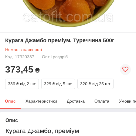
Курага Джамбо преміум, Туреччина 500г
Немає в наявності
Код: 17320337
Опт і роздріб
373,45
₴
336 ₴
від 2 шт.
329 ₴
від 5 шт.
320 ₴
від 25 шт.
Опис
Характеристики
Доставка
Оплата
Умови п
Опис
Курага Джамбо, преміум