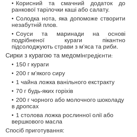
Корисний та смачний додаток до
ранкової тарілочки каші або салату.
Солодка нота, яка допоможе створити
незабутній плов.
Соуси та маринади на основі
подрібненої кураги пікантно
підсолоджують страви з м’яса та риби.
Сирки з курагою та медом
Інгредієнти
:
150 г кураги
200 г м’якого сиру
1 чайна ложка ванільного екстракту
70 г будь-яких горіхів
200 г чорного або молочного шоколаду
в дропсах
1 столова ложка рослинної олії або
вершкового
масла
Спосіб приготування: