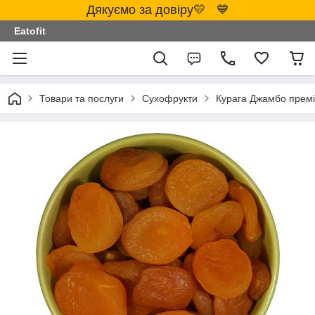
Дякуємо за довіру💛 💙
Eatofit
Товари та послуги
Сухофрукти
Курага Джамбо премі