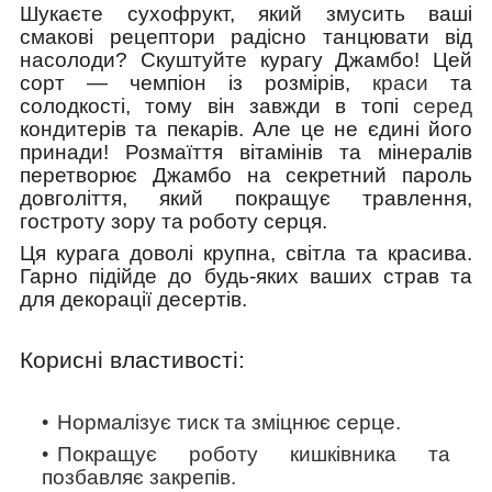
Шукаєте сухофрукт, який змусить ваші
смакові рецептори радісно танцювати від
насолоди? Скуштуйте курагу Джамбо! Цей
сорт — чемпіон із розмірів,
краси
та
солодкості, тому він завжди в топі
серед
кондитерів та пекарів. Але це не єдині його
принади! Розмаїття вітамінів та мінералів
перетворює Джамбо на секретний пароль
довголіття, який покращує травлення,
гостроту зору та роботу серця.
Ця курага доволі крупна, світла та красива.
Гарно підійде до будь-яких ваших страв та
для декорації десертів.
Корисні властивості:
Нормалізує тиск та зміцнює серце.
Покращує роботу кишківника та
позбавляє закрепів.