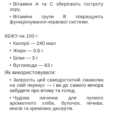
Вітаміни А та
С
зберігають гостроту
зору.
Вітаміни групи В покращують
функціонування нервової системи.
КБЖУ на 100 г:
Калорії —
240
ккал
Жири —
0,5
г
Білки —
3
г
Вуглеводи —
63
г
Як використовувати:
Запросіть цей самодостатній смаколик
на свій перекус
— і ви до самого вечора
забудете про втому та голод.
Чудова начинка для пухкого
ароматного хліба, булочок, печива,
кексів та кремових десертів.