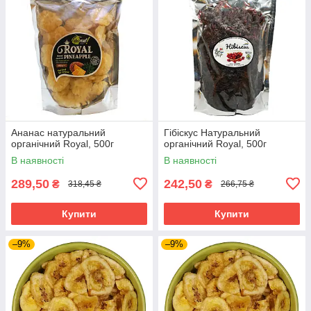
Ананас натуральний
Гібіскус Натуральний
органічний Royal, 500г
органічний Royal, 500г
В наявності
В наявності
289,50
242,50
₴
₴
318,45 ₴
266,75 ₴
Купити
Купити
–9%
–9%