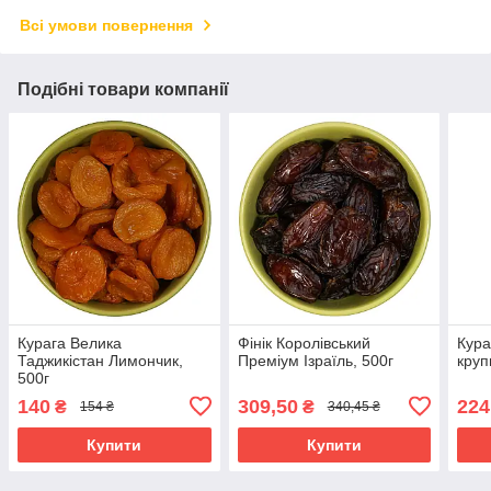
Всі умови повернення
Подібні товари компанії
Курага Велика
Фінік Королівський
Кура
Таджикістан Лимончик,
Преміум Ізраїль, 500г
круп
500г
140
309,50
224
₴
₴
154 ₴
340,45 ₴
Купити
Купити