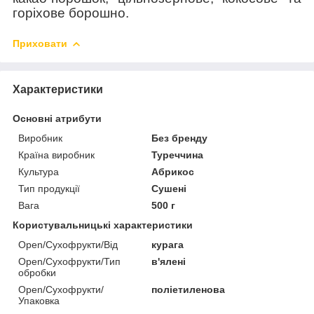
горіхове борошно.
Приховати
Характеристики
Основні атрибути
Виробник
Без бренду
Країна виробник
Туреччина
Культура
Абрикос
Тип продукції
Сушені
Вага
500 г
Користувальницькі характеристики
Open/Сухофрукти/Від
курага
Open/Сухофрукти/Тип
в'ялені
обробки
Open/Сухофрукти/
поліетиленова
Упаковка