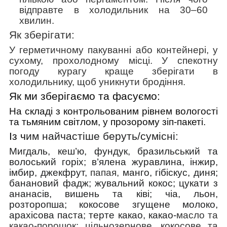
відправте в холодильник на 30–60
хвилин.
Як зберігати:
У герметичному пакуванні або контейнері, у
сухому, прохолодному місці. У спекотну
погоду курагу краще зберігати в
холодильнику, щоб уникнути бродіння.
Як ми зберігаємо та фасуємо:
На складі з контрольованим рівнем вологості
та тьмяним світлом, у прозорому зіп-пакеті.
Із ч
им найчастіше беруть/cумісні:
Мигдаль, кеш’ю, фундук, бразильський та
волоський горіх; в’ялена журавлина, інжир,
імбир, джекфрут,
папая,
манго, гібіскус, диня;
банановий фадж; жувальний кокос; цукати з
ананасів, вишень та ківі; чіа, льон,
розторопша; кокосове згущене молоко,
арахісова паста; терте какао, какао-
масло та
какао-порошок; цільнозернове, кокосове та