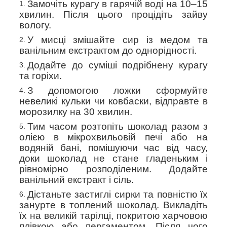
Замочіть курагу в гарячій воді на 10–15
хвилин. Після цього процідіть зайву
вологу.
У мисці змішайте сир із медом та
ванільним екстрактом до однорідності.
Додайте до суміші подрібнену курагу
та горіхи.
З допомогою
ложки сформуйте
невеликі кульки чи ковбаски, відправте в
морозилку на 30 хвилин.
Тим часом розтопіть шоколад разом з
олією в мікрохвильовій печі або на
водяній бані, помішуючи час від часу,
доки шоколад не стане гладеньким і
рівномірно розподіленим. Додайте
ванільний екстракт і сіль.
Дістаньте застиглі сирки та повністю
їх
занурте в топлений шоколад. Викладіть
їх
на великій тарілці,
покритою харчовою
плівкою або пергаментом. Після чого