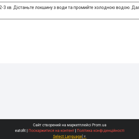
а 2-3 хв. Дістаньте локшину з води та промийте холодною водою. Да
Сайт створений на маркетплейсі
Prom.ua
eatofit |
Поскаржитися на контент
|
Політика конфіденційності
Select Language
▼