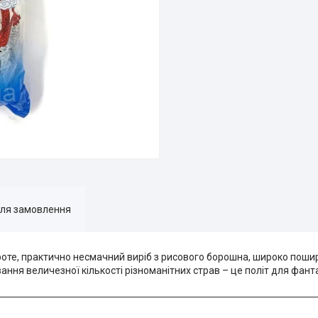
для замовлення
роте, практично несмачний виріб з рисового борошна, широко пошире
ння величезної кількості різноманітних страв – це політ для фант