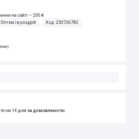
ення на сайті — 200 ₴
Оптом і в роздріб
Код:
230726782
Іван)
тягом 14 днів
за домовленістю